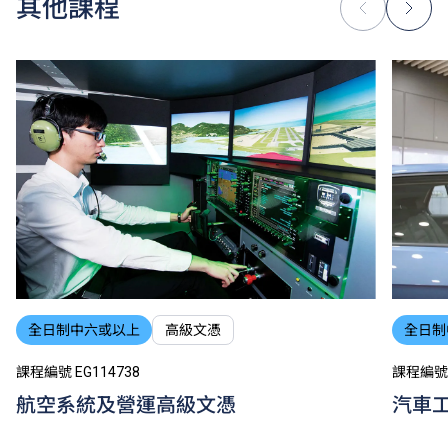
其他課程
銜接單元／增潤課程；或需參加額外培訓／實習／公開
考試，並繳付所需費用。
學費水平會每年檢討。課程第二年學費水平會因應通脹
及有關因素作調整。
以上資料只適用於
本地學生
。
全日制中六或以上
高級文憑
全日制
課程編號 EG114738
課程編號 
航空系統及營運高級文憑
汽車