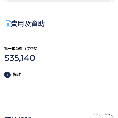
費用及資助
第一年學費（港幣$）
$35,140
備註
高級文憑課程的一般修讀期為兩年，每年學費分兩期繳
付。每期學費為港幣$17,570。
除學費外，學生須繳交其他費用如保證金及學生會年
費。高級文憑學生需繳交中文及普通話單元研習教材
費。
為增強對學生的學習支援，學院或會要求部分學生修讀