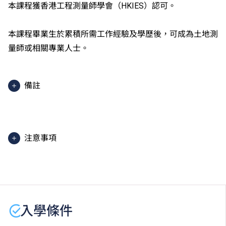
本課程獲香港工程測量師學會（HKIES）認可。
本課程畢業生於累積所需工作經驗及學歷後，可成為土地測
量師或相關專業人士。
備註
此課程由IVE（沙田）開辦，部分單元安排在IVE（摩理
臣山）上課。
2025入學分數即2025年度獲取錄學生於香港中學文憑
注意事項
考試中最佳五科成績（包括中國語文及英國語文）的分
數。分數只供參考。（分數對應為：5**=7分；5*=6
課程內容只適用於本地申請人。有關
非本地申請人
之課
分；5=5分；4=4分；3=3分；2=2分；1=1分）
程資料，請
按此
。
學生或須於其他VTC院校上課。VTC可因應情況取消任
何課程、修正課程名稱、內容或更改開辦課程的院校／
入學條件
分校／上課地點。
詳情請與工程學系聯絡：