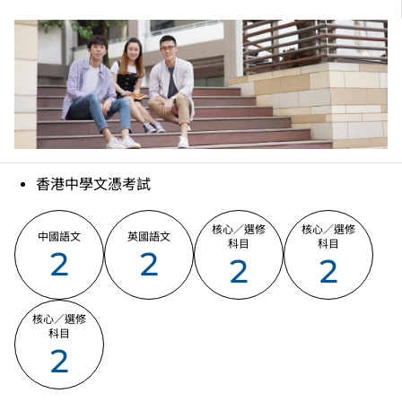
IVE（沙田）：2256 7500
香港中學文憑考試
核心／選修
核心／選修
中國語文
英國語文
科目
科目
2
2
2
2
核心／選修
科目
2