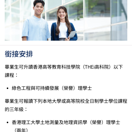
香港中學文憑考試科目成績達「第二級」／「第三
級」。 2025年或以後之法語／德語／西班牙語語言能
力水平達A2或以上、日語達N3或以上 及 韓語達TOPIK
II, 3級或以上，均被接受為一般入學條件中的五科之
一。2026年起，烏爾都語成績達E級或以上亦會被接
受。詳情請按
此處
。
香港中學文憑考試公民與社會發展科取得「達標」的成
績，於申請入學時會被視為等同香港中學文憑考試科目
銜接安排
成績達「第二級」。
如五科香港中學文憑考試的其中一科為公民與社會發展
畢業生可升讀香港高等教育科技學院（THEi高科院）以下
科，一般入學條件為在該科取得「達標」成績，以及在
課程：
其他四個香港中學文憑考試科目（包括中國語文和英國
語文）取得第二級或以上成績。另外，數學科延伸部分
綠色工程與可持續發展（榮譽）理學士
（單元一或單元二）第二級或以上成績亦被接受為一般
入學條件中的五科之一。如申請人同時持有單元一及單
畢業生可報讀下列本地大學或高等院校全日制學士學位課程
元二成績，於申請入學時只計算成績較佳的一個單元。
的三年級：
適用於持中專教育文憑／職專文憑（於2017/18學年或
以前入讀的學生須完成指定升學單元）的畢業生。
香港理工大學土地測量及地理資訊學（榮譽）理學士
修畢職專國際文憑課程的學生，可按其BTEC及IGCSE
（兩年）