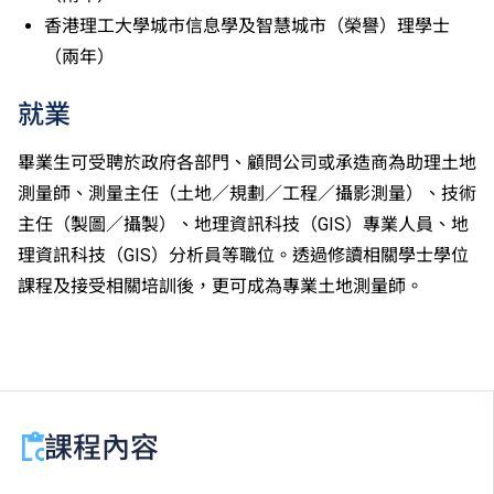
成績，選擇繼續於職業訓練局升讀高級文憑課程。
香港理工大學城市信息學及智慧城市（榮譽）理學士
申請人所遞交的工作經驗及／或資歷，會經有關學系作
（兩年）
個別評核。
就業
畢業生可受聘於政府各部門、顧問公司或承造商為助理土地
測量師、測量主任（土地／規劃／工程／攝影測量）、技術
主任（製圖／攝製）、地理資訊科技（GIS）專業人員、地
理資訊科技（GIS）分析員等職位。透過修讀相關學士學位
課程及接受相關培訓後，更可成為專業土地測量師。
課程內容