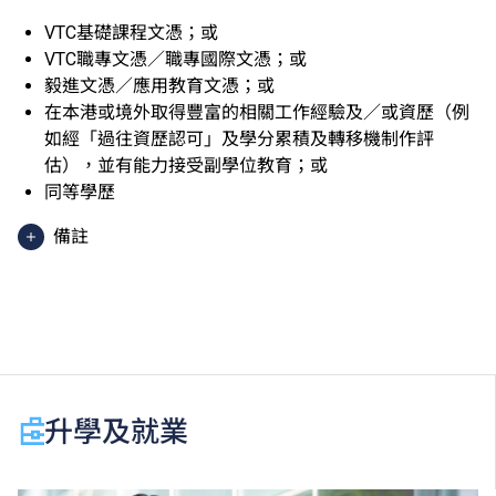
VTC基礎課程文憑；或
VTC職專文憑／職專國際文憑；或
毅進文憑／應用教育文憑；或
在本港或境外取得豐富的相關工作經驗及／或資歷（例
如經「過往資歷認可」及學分累積及轉移機制作評
估），並有能力接受副學位教育；或
同等學歷
備註
香港中學文憑考試應用學習科目（乙類科目）（應用學
習中文除外）取得「達標」／「達標並表現優異 (I)」
／「達標並表現優異 (II)」的成績，於申請入學時會被
視為等同香港中學文憑考試科目成績達「第二級」／
「第三級」／「第四級」。
於申請入學時只可計算一科其他語言科目（丙類科
升學及就業
目）。2024年及以前之其他語言科目取得「D或E級」
／「C級或以上」的成績，於申請入學時會被視為等同