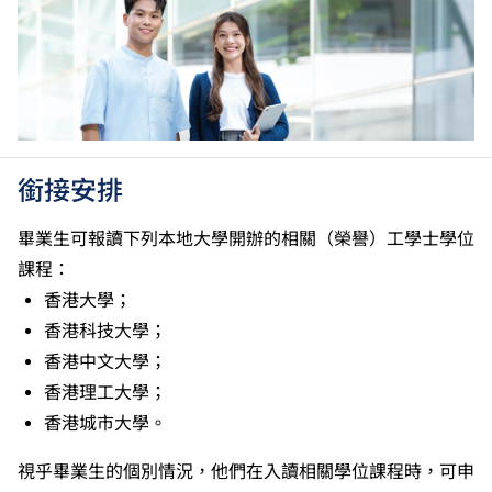
級」。 2025年或以後之法語／德語／西班牙語語言能
力水平達A2或以上、日語達N3或以上 及 韓語達TOPIK
II, 3級或以上，均被接受為一般入學條件中的五科之
一。2026年起，烏爾都語成績達E級或以上亦會被接
受。詳情請按
此處
。
香港中學文憑考試公民與社會發展科取得「達標」的成
績，於申請入學時會被視為等同香港中學文憑考試科目
銜接安排
成績達「第二級」。
如五科香港中學文憑考試的其中一科為公民與社會發展
畢業生可報讀下列本地大學開辦的相關（榮譽）工學士學位
科，一般入學條件為在該科取得「達標」成績，以及在
課程：
其他四個香港中學文憑考試科目（包括中國語文和英國
香港大學；
語文）取得第二級或以上成績。另外，數學科延伸部分
香港科技大學；
（單元一或單元二）第二級或以上成績亦被接受為一般
入學條件中的五科之一。如申請人同時持有單元一及單
香港中文大學；
元二成績，於申請入學時只計算成績較佳的一個單元。
香港理工大學；
在2006年或以前應考香港中學會考英國語文，成績必
香港城市大學。
須達E級或以上（課程乙）／C級或以上（課程甲）。
適用於持中專教育文憑／職專文憑（於2017/18學年或
視乎畢業生的個別情況，他們在入讀相關學位課程時，可申
以前入讀的學生須完成指定升學單元）的畢業生。