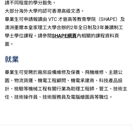
請不同程度的學分豁免。
修畢職專國際文憑課程的學生，可按其BTEC及IGCSE
大部分海外大學均認可香港高級文憑。
成績，選擇繼續於職業訓練局升讀高級文憑課程。
畢業生可申請報讀由 VTC 才晉高等教育學院（SHAPE）及
申請人所遞交的工作經驗及／或資歷，會經有關學系作
澳洲墨爾本皇家理工大學合辦的2年全日制及3年兼讀制工
個別評核。
學士學位課程。請參閱
SHAPE網頁
內相關的課程資料頁
面。
就業
畢業生可受聘於廠房設備維修及保養、飛機維修、主題公
園、物流貨運、機電工程顧問、機電承建商、科技產品設
計、檢驗等機械工程有關行業為助理工程師、管工、技術主
任、技術操作員、技術服務員及電腦繪圖員等職位。