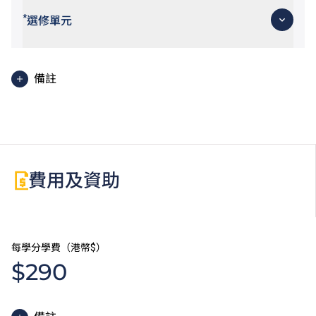
*
選修單元
備註
從事與課程相關之行業或擁有熟練技能之申請人可申請
豁免此單元。
費用及資助
每學分學費（港幣$）
$290