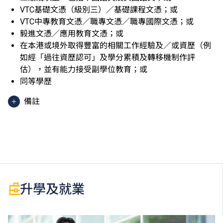
VTC基礎文憑（級別三）／基礎課程文憑；或
VTC中專教育文憑／職專文憑／職專國際文憑；或
毅進文憑／應用教育文憑；或
在本港或境外取得豐富的相關工作經驗及／或資歷（例
如經「過往資歷認可」及學分累積及轉移機制作評
估），並有能力接受副學位教育；或
同等學歷
備註
香港中學文憑考試應用學習科目（乙類科目）（應用學
習中文除外）取得「達標」／「達標並表現優異 (I)」
／「達標並表現優異 (II)」的成績，於申請入學時會被
視為等同香港中學文憑考試科目成績達「第二級」／
「第三級」／「第四級」。
於申請入學時只可計算一科其他語言科目（丙類科
升學及就業
目）。2024年及以前之其他語言科目取得「D或E級」
／「C級或以上」的成績，於申請入學時會被視為等同
香港中學文憑考試科目成績達「第二級」／「第三