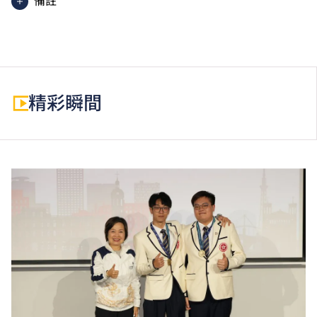
備註
除學費外，高級文憑學生需繳交中文及普通話單元研習
教材費。
為增強對學生的學習支援，學院或會要求部分學生修讀
銜接單元／增潤課程；或需參加額外培訓／實習，並繳
精彩瞬間
付所需費用。
學費水平會每年檢討。