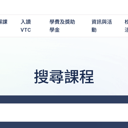
解課
入讀
學費及獎助
資訊與活
VTC
學金
動
搜尋課程
職前培訓課程
職前培訓
學費及資助
入學資訊
在職培訓課程
在職培訓
獎學金
學歷程度
其
最新動態
全日制中六或以上
全日制中六或以上
全日制中六或以上
持續專業進修
持續專業進修
獎學金及獎勵計劃
學士學位
應
活動重溫
全日制中三或以上
全日制中三或以上
全日制中三或以上
夜間兼讀制
夜間兼讀制
高級文憑
社
銜接學士學位
銜接學士學位
夜間兼讀制
日間兼讀制
日間兼讀制
文憑
其
日間兼讀制
證書
專
學