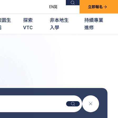
搜尋
EN
简
立即報名
校園生
探索
非本地生
持續專業
活
VTC
入學
進修
他課程
用學習課程
群培訓計劃
他專業課程
業考試及認可
徒及其他訓練計劃
搜尋
關閉