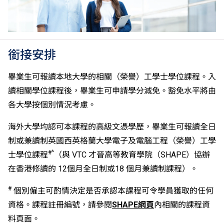
一。2026年起，烏爾都語成績達E級或以上亦會被接
受。詳情請按
此處
。
香港中學文憑考試公民與社會發展科取得「達標」的成
績，於申請入學時會被視為等同香港中學文憑考試科目
銜接安排
成績達「第二級」。
如五科香港中學文憑考試的其中一科為公民與社會發展
畢業生可報讀本地大學的相關（榮譽）工學士學位課程。入
科，一般入學條件為在該科取得「達標」成績，以及在
讀相關學位課程後，畢業生可申請學分減免。豁免水平將由
其他四個香港中學文憑考試科目（包括中國語文和英國
各大學按個別情況考慮。
語文）取得第二級或以上成績。另外，數學科延伸部分
（單元一或單元二）第二級或以上成績亦被接受為一般
海外大學均認可本課程的高級文憑學歷，畢業生可報讀全日
入學條件中的五科之一。如申請人同時持有單元一及單
制或兼讀制英國西英格蘭大學電子及電腦工程（榮譽）工學
元二成績，於申請入學時只計算成績較佳的一個單元。
#^
士學位課程
（與 VTC 才晉高等教育學院（SHAPE）協辦
在2006年或以前應考香港中學會考英國語文，成績必
須達E級或以上（課程乙）／C級或以上（課程甲）。
在香港修讀的 12個月全日制或18 個月兼讀制課程）。
適用於持中專教育文憑／職專文憑（於2017/18學年或
#
個別僱主可酌情決定是否承認本課程可令學員獲取的任何
以前入讀的學生須完成指定升學單元）的畢業生。
修畢職專國際文憑課程的學生，可按其BTEC及IGCSE
資格。課程註冊編號，請參閱
SHAPE網頁
內相關的課程資
成績，選擇繼續於職業訓練局升讀高級文憑課程。
料頁面。