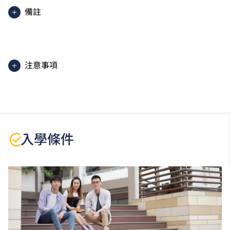
備註
學生須按學院的編排修讀課程，每星期平均上課4晚，
每學年一般3個學期。
注意事項
學生或須於其他VTC院校上課。VTC可因應情況取消任
何課程、修正課程名稱、內容或更改開辦課程的院校／
分校／上課地點。
本課程為「Vplus專才進修資助」下的「Vplus工程專
入學條件
才」課程。有關資助計劃之詳情／查詢，請瀏覽
「
Vplus工程專才
」網站。