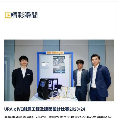
為增強對學生的學習支援，學院或會要求部分學生修讀
銜接單元／增潤課程；或需參加額外培訓／實習，並繳
精彩瞬間
付所需費用。
學費水平會每年檢討。
URA x IVE創意工程及建築設計比賽2023/24
香港專業教育學院（沙田）電腦及電子工程高級文憑的同學所設計