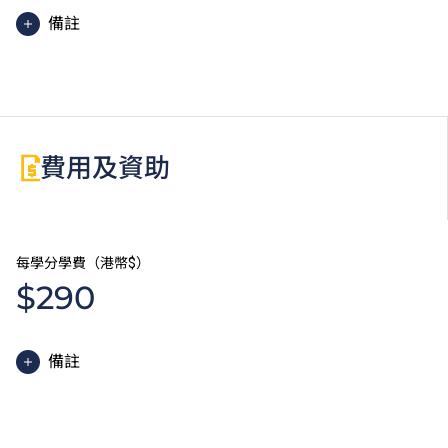
備註
費用及資助
每學分學費（港幣$）
$290
備註
除學費外，高級文憑學生需繳交中文及普通話單元研習
教材費。