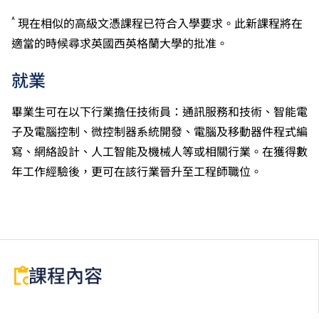
申請人所遞交的工作經驗及／或資歷，會經有關學系作
^
個別評核。
現在相似的高級文憑課程已符合入學要求。此新課程將在
申請人可能需要參加面試。
適當的時候尋求英國西英格蘭大學的批准。
就業
畢業生可在以下行業擔任技術員：通訊服務和技術、智能電
子及電腦控制、微控制器系統開發、電腦及移動器件程式編
寫、網絡設計、人工智能及機械人等或相關行業。在獲得數
年工作經驗後，更可在該行業晉升至工程師職位。
課程內容