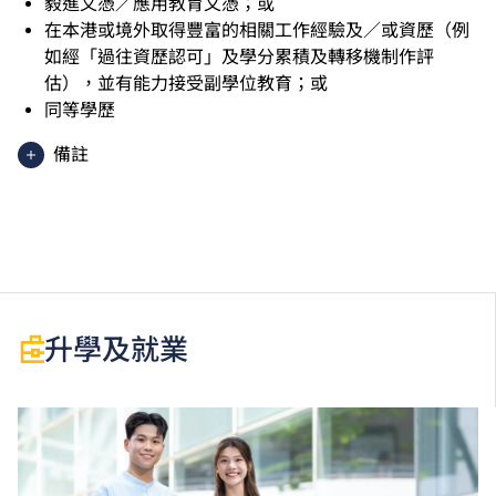
毅進文憑／應用教育文憑；或
在本港或境外取得豐富的相關工作經驗及／或資歷（例
如經「過往資歷認可」及學分累積及轉移機制作評
估），並有能力接受副學位教育；或
同等學歷
備註
香港中學文憑考試應用學習科目（乙類科目）（應用學
習中文除外）取得「達標」／「達標並表現優異 (I)」
／「達標並表現優異 (II)」的成績，於申請入學時會被
視為等同香港中學文憑考試科目成績達「第二級」／
「第三級」／「第四級」。
於申請入學時只可計算一科其他語言科目（丙類科
升學及就業
目）。2024年及以前之其他語言科目取得「D或E級」
／「C級或以上」的成績，於申請入學時會被視為等同
香港中學文憑考試科目成績達「第二級」／「第三
級」。 2025年或以後之法語／德語／西班牙語語言能
力水平達A2或以上、日語達N3或以上 及 韓語達TOPIK
II, 3級或以上，均被接受為一般入學條件中的五科之