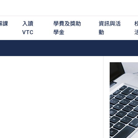
解課
入讀
學費及獎助
資訊與活
VTC
學金
動
職前培訓課程
職前培訓
學費及資助
入學資訊
在職培訓課程
在職培訓
獎學金
學歷程度
其
最新動態
全日制中六或以上
全日制中六或以上
全日制中六或以上
持續專業進修
持續專業進修
獎學金及獎勵計劃
學士學位
應
活動重溫
全日制中三或以上
全日制中三或以上
全日制中三或以上
夜間兼讀制
夜間兼讀制
高級文憑
社
銜接學士學位
銜接學士學位
夜間兼讀制
日間兼讀制
日間兼讀制
文憑
其
日間兼讀制
證書
專
學