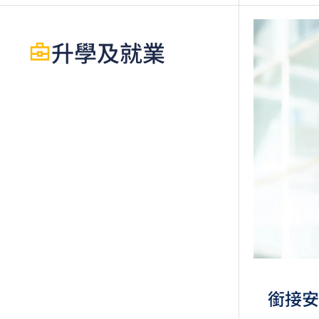
語語言
起，
升學及就業
香港
級」
如五
文憑
績亦
在2
適用
修畢
申請
申請
銜接安