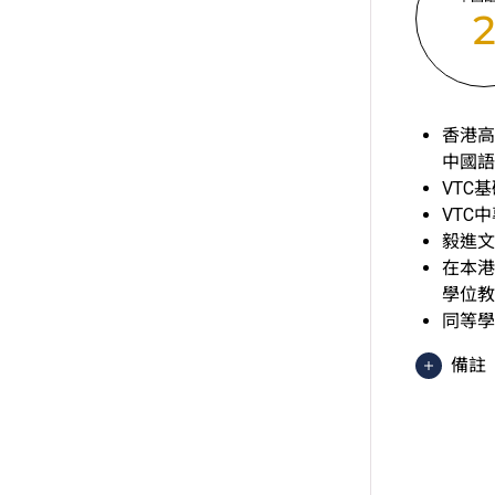
香港高
中國語
VTC
VTC
毅進文
在本港
學位教
同等學
備註
香港
異 
於申
績，