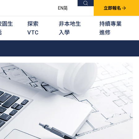
搜尋
EN
简
立即報名
校園生
探索
非本地生
持續專業
活
VTC
入學
進修
他課程
用學習課程
群培訓計劃
他專業課程
業考試及認可
徒及其他訓練計劃