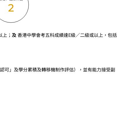
2
以上；
及
香港中學會考五科成績達E級／二級或以上，包括
認可」及學分累積及轉移機制作評估），並有能力接受副
「達標」／「達標並表現優異 (I)」／「達標並表現優
目成績達「第二級」／「第三級」／「第四級」。
前之其他語言科目取得「D或E級」／「C級或以上」的成
」／「第三級」。 2025年或以後之法語／德語／西班牙