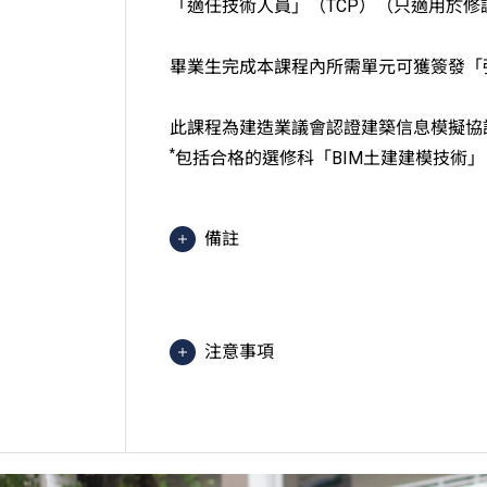
「適任技術人員」（TCP）（只適用於
畢業生完成本課程內所需單元可獲簽發「
此課程為建造業議會認證建築信息模擬協調
*
包括合格的選修科「BIM土建建模技術」
備註
學生須按學院的編排修讀課程，每星
由 IVE（摩理臣山）開辦的課程，
注意事項
學生或須於其他VTC院校上課。VT
的院校／分校／上課地點。
本課程為「Vplus專才進修資助」下
「
Vplus工程專才
」網站。