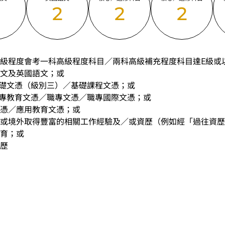
2
2
2
2
級程度會考一科高級程度科目／兩科高級補充程度科目達E級或
文及英國語文；或
基礎文憑（級別三）／基礎課程文憑；或
中專教育文憑／職專文憑／職專國際文憑；或
憑／應用教育文憑；或
或境外取得豐富的相關工作經驗及／或資歷（例如經「過往資歷
育；或
歷
中學文憑考試應用學習科目（乙類科目）（應用學習中文除外）取得
(II)」的成績，於申請入學時會被視為等同香港中學文憑考試科
請入學時只可計算一科其他語言科目（丙類科目）。2024年及以
於申請入學時會被視為等同香港中學文憑考試科目成績達「第二級