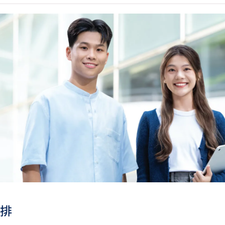
能力水平達A2或以上、日語達N3或以上 及 韓語達TOPIK II
烏爾都語成績達E級或以上亦會被接受。詳情請按
此處
。
中學文憑考試公民與社會發展科取得「達標」的成績，於申請入
。
科香港中學文憑考試的其中一科為公民與社會發展科，一般入學
考試科目（包括中國語文和英國語文）取得第二級或以上成績。
被接受為一般入學條件中的五科之一。如申請人同時持有單元一
006年或以前應考香港中學會考英國語文，成績必須達E級或以上
於持中專教育文憑／職專文憑（於2017/18學年或以前入讀的
職專國際文憑課程的學生，可按其BTEC及IGCSE成績，選擇繼
人所遞交的工作經驗及／或資歷，會經有關學系作個別評核。
人必須受僱於相關行業。
排