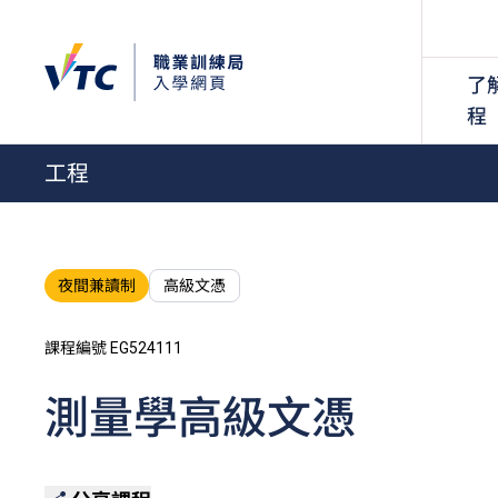
了
程
工程
夜間兼讀制
高級文憑
課程編號 EG524111
測量學高級文憑