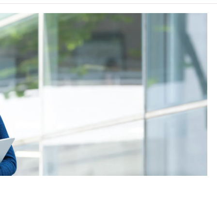
, 3級或以上，均被接受為一般入學條件中的五科之一。2026年
學時會被視為等同香港中學文憑考試科目成績達「第二
條件為在該科取得「達標」成績，以及在其他四個香港中學
另外，數學科延伸部分（單元一或單元二）第二級或以上成
及單元二成績，於申請入學時只計算成績較佳的一個單元。
（課程乙）／C級或以上（課程甲）。
學生須完成指定升學單元）的畢業生。
續於職業訓練局升讀高級文憑課程。