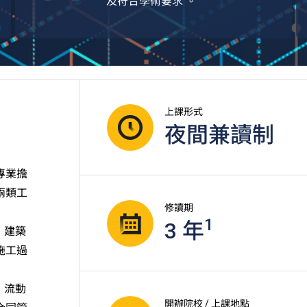
及符合學術要求 。
上課形式
夜間兼讀制
專業擔
兩類工
修讀期
1
3 年
；建築
施工過
；流動
開辦院校 / 上課地點