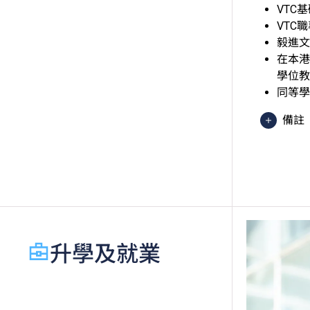
VTC
VTC
毅進文
在本港
學位教
同等學
備註
香港
異 
於申
績，
語語言
起，
升學及就業
香港
級」
如五
文憑