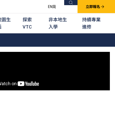
搜尋
EN
简
立即報名
校園生
探索
非本地生
持續專業
活
VTC
入學
進修
他課程
用學習課程
群培訓計劃
他專業課程
業考試及認可
徒及其他訓練計劃