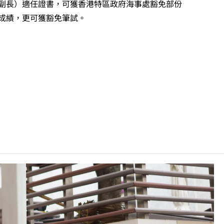
副長）適任證書，可獲香港特區政府海事處豁免部份
成績，更可獲豁免筆試。
訓練學院上課。
錄學生於香港中學文憑考試中最佳五科成績（包括中國語文及英國語
：5**=7分；5*=6分；5=5分；4=4分；3=3分；2=2分；
非本地申請人
之課程資料，請
按此
。
C可因應情況取消任何課程、修正課程名稱、內容或更改開辦課程
身體檢查。申請人亦須注意部分海事行業的僱主要求其僱員有良