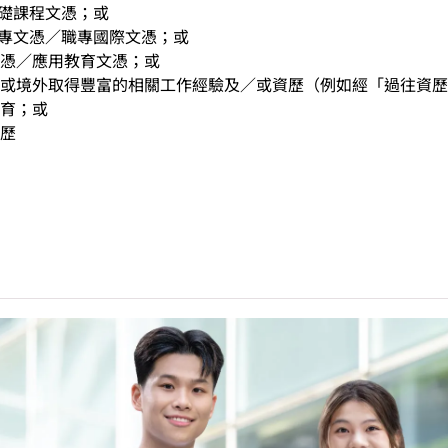
基礎課程文憑；或
職專文憑／職專國際文憑；或
憑／應用教育文憑；或
或境外取得豐富的相關工作經驗及／或資歷（例如經「過往資歷
育；或
歷
中學文憑考試應用學習科目（乙類科目）（應用學習中文除外）取得
(II)」的成績，於申請入學時會被視為等同香港中學文憑考試科
請入學時只可計算一科其他語言科目（丙類科目）。2024年及以
於申請入學時會被視為等同香港中學文憑考試科目成績達「第二級
能力水平達A2或以上、日語達N3或以上 及 韓語達TOPIK II
烏爾都語成績達E級或以上亦會被接受。詳情請按
此處
。
中學文憑考試公民與社會發展科取得「達標」的成績，於申請入
。
科香港中學文憑考試的其中一科為公民與社會發展科，一般入學
考試科目（包括中國語文和英國語文）取得第二級或以上成績。