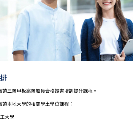
被接受為一般入學條件中的五科之一。如申請人同時持有單元一
於持中專教育文憑／職專文憑（於2017/18學年或以前入讀的
職專國際文憑課程的學生，可按其BTEC及IGCSE成績，選擇繼
人所遞交的工作經驗及／或資歷，會經有關學系作個別評核。
排
報讀三級甲板高級船員合格證書培訓提升課程。
報讀本地大學的相關學土學位課程：
工大學