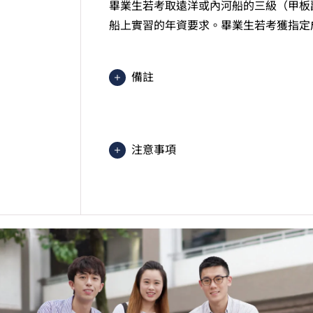
畢業生若考取遠洋或內河船的三級（甲板
船上實習的年資要求。畢業生若考獲指定
備註
此課程在IVE（屯門）及大欖涌海事
2025入學分數即2025年度獲取
文）的分數。分數只供參考。（分數對應為
注意事項
1=1分）
課程內容只適用於本地申請人。有關
學生或須於其他VTC院校上課。VT
的院校／分校／上課地點。
學生於修讀第一年時，需自費作一次
好視力及沒有色盲。
詳情請聯絡：
海事訓練學院：2458 3833