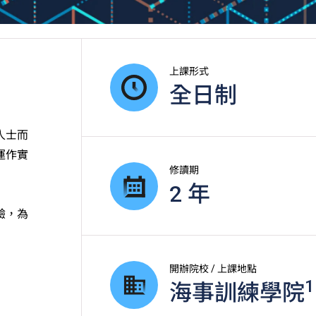
上課形式
全日制
人士而
運作實
修讀期
2 年
驗，為
開辦院校 / 上課地點
1
海事訓練學院