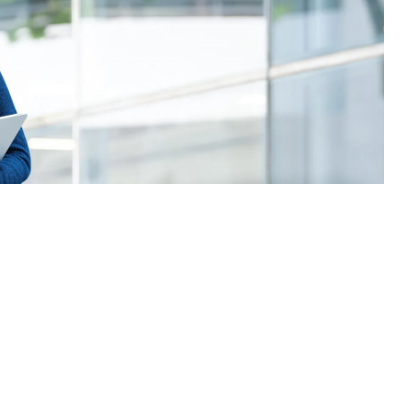
及單元二成績，於申請入學時只計算成績較佳的一個單元。
學生須完成指定升學單元）的畢業生。
續於職業訓練局升讀高級文憑課程。