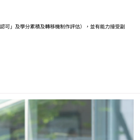
認可」及學分累積及轉移機制作評估），並有能力接受副
「達標」／「達標並表現優異 (I)」／「達標並表現優
目成績達「第二級」／「第三級」／「第四級」。
前之其他語言科目取得「D或E級」／「C級或以上」的成
」／「第三級」。 2025年或以後之法語／德語／西班牙
, 3級或以上，均被接受為一般入學條件中的五科之一。2026年
學時會被視為等同香港中學文憑考試科目成績達「第二
條件為在該科取得「達標」成績，以及在其他四個香港中學
另外，數學科延伸部分（單元一或單元二）第二級或以上成