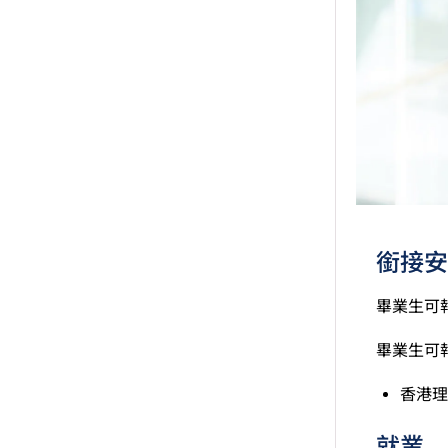
績亦
適用
修畢
申請
銜接安
畢業生可
畢業生可
香港理
就業