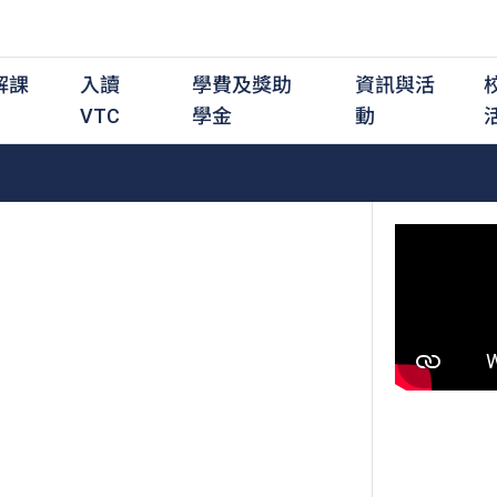
解課
入讀
學費及獎助
資訊與活
VTC
學金
動
職前培訓課程
職前培訓
學費及資助
入學資訊
在職培訓課程
在職培訓
獎學金
學歷程度
其
最新動態
全日制中六或以上
全日制中六或以上
全日制中六或以上
持續專業進修
持續專業進修
獎學金及獎勵計劃
學士學位
應
活動重溫
全日制中三或以上
全日制中三或以上
全日制中三或以上
夜間兼讀制
夜間兼讀制
高級文憑
社
銜接學士學位
銜接學士學位
夜間兼讀制
日間兼讀制
日間兼讀制
文憑
其
日間兼讀制
證書
專
學