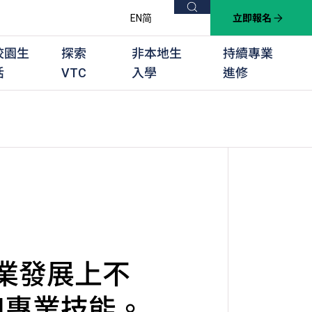
搜尋
EN
简
立即報名
校園生
探索
非本地生
持續專業
活
VTC
入學
進修
他課程
用學習課程
群培訓計劃
他專業課程
業考試及認可
徒及其他訓練計劃
職業發展上不
和專業技能。