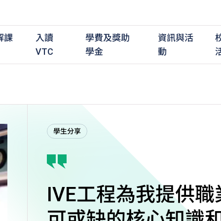
解課
入讀
學費及獎助
資訊與活
VTC
學金
動
職前培訓課程
職前培訓
學費及資助
入學資訊
在職培訓課程
在職培訓
獎學金
學歷程度
其
學生分享
最新動態
全日制中六或以上
全日制中六或以上
全日制中六或以上
持續專業進修
持續專業進修
獎學金及獎勵計劃
學士學位
應
活動重溫
全日制中三或以上
全日制中三或以上
全日制中三或以上
夜間兼讀制
夜間兼讀制
高級文憑
社
銜接學士學位
銜接學士學位
夜間兼讀制
日間兼讀制
日間兼讀制
文憑
其
日間兼讀制
證書
專
學
IVE工程為我提供
可或缺的核心知識