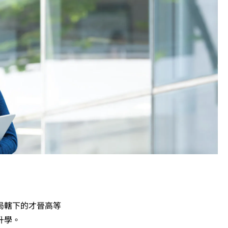
」／「第三級」。 2025年或以後之法語／德語／西班牙
, 3級或以上，均被接受為一般入學條件中的五科之一。2026年
學時會被視為等同香港中學文憑考試科目成績達「第二
條件為在該科取得「達標」成績，以及在其他四個香港中學
另外，數學科延伸部分（單元一或單元二）第二級或以上成
及單元二成績，於申請入學時只計算成績較佳的一個單元。
（課程乙）／C級或以上（課程甲）。
學生須完成指定升學單元）的畢業生。
續於職業訓練局升讀高級文憑課程。
局轄下的才晉高等
升學。