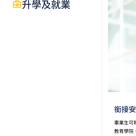
升學及就業
績，
語語言
起，
香港
級」
如五
文憑
績亦
在2
適用
修畢
申請
銜接安
畢業生可
教育學院