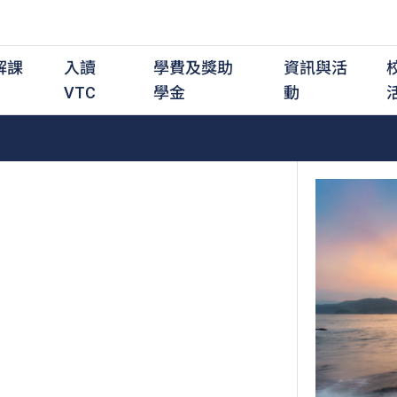
解課
入讀
學費及獎助
資訊與活
VTC
學金
動
職前培訓課程
職前培訓
學費及資助
入學資訊
在職培訓課程
在職培訓
獎學金
學歷程度
其
最新動態
全日制中六或以上
全日制中六或以上
全日制中六或以上
持續專業進修
持續專業進修
獎學金及獎勵計劃
學士學位
應
活動重溫
全日制中三或以上
全日制中三或以上
全日制中三或以上
夜間兼讀制
夜間兼讀制
高級文憑
社
銜接學士學位
銜接學士學位
夜間兼讀制
日間兼讀制
日間兼讀制
文憑
其
日間兼讀制
證書
專
學