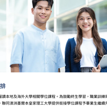
於申請入學時會被視為等同香港中學文憑考試科目成績達「第二級
能力水平達A2或以上、日語達N3或以上 及 韓語達TOPIK II
烏爾都語成績達E級或以上亦會被接受。詳情請按
此處
。
中學文憑考試公民與社會發展科取得「達標」的成績，於申請入
。
科香港中學文憑考試的其中一科為公民與社會發展科，一般入學
考試科目（包括中國語文和英國語文）取得第二級或以上成績。
被接受為一般入學條件中的五科之一。如申請人同時持有單元一
006年或以前應考香港中學會考英國語文，成績必須達E級或以上
於持中專教育文憑／職專文憑（於2017/18學年或以前入讀的
職專國際文憑課程的學生，可按其BTEC及IGCSE成績，選擇繼
人所遞交的工作經驗及／或資歷，會經有關學系作個別評核。
排
報讀本地及海外大學相關學位課程。為鼓勵終生學習，職業訓練
，聯同澳洲墨爾本皇家理工大學提供銜接學位課程予畢業生繼續