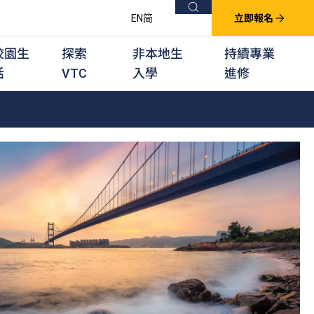
搜尋
EN
简
立即報名
校園生
探索
非本地生
持續專業
活
VTC
入學
進修
他課程
用學習課程
群培訓計劃
他專業課程
業考試及認可
徒及其他訓練計劃