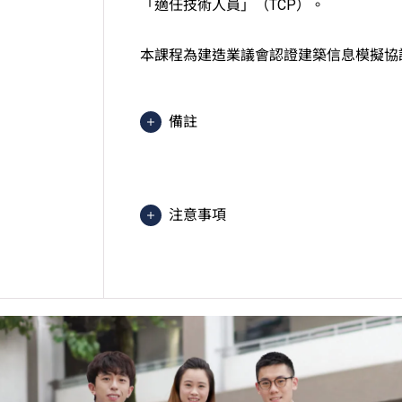
「適任技術人員」（TCP）。
本課程為建造業議會認證建築信息模擬協調
備註
學生須按學院的編排修讀課程，每星
注意事項
學生或須於其他VTC院校上課。VT
的院校／分校／上課地點。
本課程為「Vplus專才進修資助」下
「
Vplus工程專才
」網站。