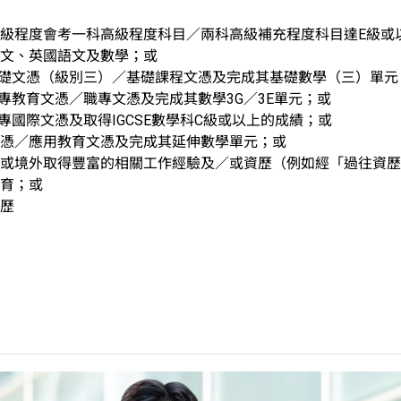
級程度會考一科高級程度科目／兩科高級補充程度科目達E級或
文、英國語文及數學；或
基礎文憑（級別三）／基礎課程文憑及完成其基礎數學（三）單元
中專教育文憑／職專文憑及完成其數學3G／3E單元；或
職專國際文憑及取得IGCSE數學科C級或以上的成績；或
憑／應用教育文憑及完成其延伸數學單元；或
或境外取得豐富的相關工作經驗及／或資歷（例如經「過往資歷
育；或
歷
VTC基礎文憑（級別三）／基礎課程文憑／VTC中專教育文憑
程內的選修數學單元，則香港中學文憑考試數學科／數學科延伸
中學文憑考試應用學習科目（乙類科目）（應用學習中文除外）取得
(II)」的成績，於申請入學時會被視為等同香港中學文憑考試科
請入學時只可計算一科其他語言科目（丙類科目）。2024年及以