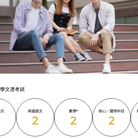
學文憑考試
語文
英國語文
數學*
核心／選修科目
2
2
2
2