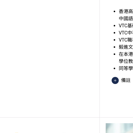
香港高
中國語
VTC
VTC
VTC
毅進文
在本港
學位教
同等學
備註
持有
該課
香港
異 
於申