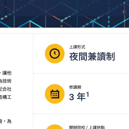
上課形式
夜間兼讀制
，讓他
為技術
修讀期
配合社
1
3 年
結構工
驗，為
開辦院校 / 上課地點