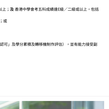
以上；
及
香港中學會考五科成績達E級／二級或以上，包括
；或
認可」及學分累積及轉移機制作評估），並有能力接受副
／職專文憑／毅進文憑／應用教育文憑的申請人，如未能完成
部分（單元一或單元二）成績須達第二級或以上。
「達標」／「達標並表現優異 (I)」／「達標並表現優
目成績達「第二級」／「第三級」／「第四級」。
前之其他語言科目取得「D或E級」／「C級或以上」的成