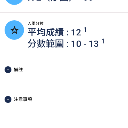
入學分數
1
平均成績 : 12
1
分數範圍 : 10 - 13
備註
2025入學分數即2025年度獲取錄學生於香港中學文憑
考試中最佳五科成績（包括中國語文及英國語文）的分
數。分數只供參考。（分數對應為：5**=7分；5*=6
注意事項
分；5=5分；4=4分；3=3分；2=2分；1=1分）
課程內容只適用於本地申請人。有關
非本地申請人
之課
程資料，請
按此
。
學生或須於其他VTC院校上課。VTC可因應情況取消任