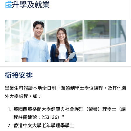
於申請入學時只可計算一科其他語言科目（丙類科
升學及就業
目）。2024年及以前之其他語言科目取得「D或E級」
／「C級或以上」的成績，於申請入學時會被視為等同
香港中學文憑考試科目成績達「第二級」／「第三
級」。 2025年或以後之法語／德語／西班牙語語言能
力水平達A2或以上、日語達N3或以上 及 韓語達TOPIK
II, 3級或以上，均被接受為一般入學條件中的五科之
一。2026年起，烏爾都語成績達E級或以上亦會被接
受。詳情請按
此處
。
香港中學文憑考試公民與社會發展科取得「達標」的成
績，於申請入學時會被視為等同香港中學文憑考試科目
銜接安排
成績達「第二級」。
如五科香港中學文憑考試的其中一科為公民與社會發展
畢業生可報讀本地全日制／兼讀制學士學位課程，及其他海
科，一般入學條件為在該科取得「達標」成績，以及在
外大學課程，如：
其他四個香港中學文憑考試科目（包括中國語文和英國
語文）取得第二級或以上成績。另外，數學科延伸部分
英國西英格蘭大學健康與社會護理（榮譽）理學士（課
（單元一或單元二）第二級或以上成績亦被接受為一般
#
程註冊編號：253136）
入學條件中的五科之一。如申請人同時持有單元一及單
香港中文大學老年學理學學士
元二成績，於申請入學時只計算成績較佳的一個單元。