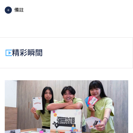
備註
高級文憑課程的一般修讀期為兩年，每年學費分兩期繳
付。每期學費為港幣$17,570。
除學費外，學生須繳交其他費用如保證金及學生會年
費。高級文憑學生需繳交中文及普通話單元研習教材
精彩瞬間
費。
為增強對學生的學習支援，學院或會要求部分學生修讀
銜接單元／增潤課程；或需參加額外培訓／實習／公開
考試，並繳付所需費用。
學費水平會每年檢討。課程第二年學費水平會因應通脹
及有關因素作調整。
以上資料只適用於
本地學生
。