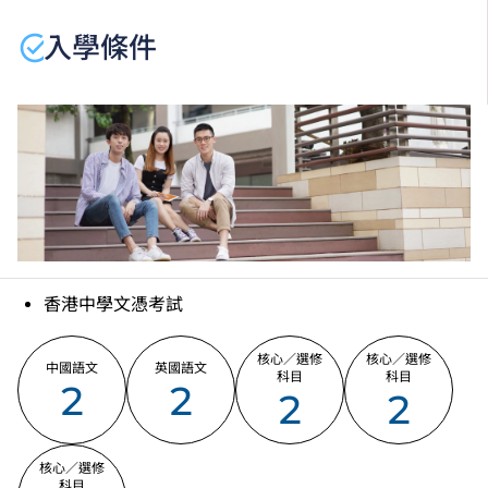
何課程、修正課程名稱、內容或更改開辦課程的院校／
入學條件
分校／上課地點。
香港中學文憑考試
核心／選修
核心／選修
中國語文
英國語文
科目
科目
2
2
2
2
核心／選修
科目