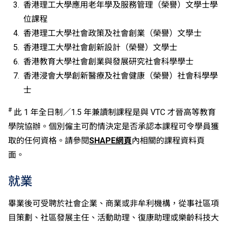
香港理工大學應用老年學及服務管理（榮譽）文學士學
適用於持中專教育文憑／職專文憑（於2017/18學年或
以前入讀的學生須完成指定升學單元）的畢業生。
位課程
修畢職專國際文憑課程的學生，可按其BTEC及IGCSE
香港理工大學社會政策及社會創業（榮譽）文學士
成績，選擇繼續於職業訓練局升讀高級文憑課程。
香港理工大學社會創新設計（榮譽）文學士
申請人所遞交的工作經驗及／或資歷，會經有關學系作
香港教育大學社會創業與發展研究社會科學學士
個別評核。
香港浸會大學創新醫療及社會健康（榮譽）社會科學學
士
#
此 1 年全日制／1.5 年兼讀制課程是與 VTC 才晉高等教育
學院協辦。個別僱主可酌情決定是否承認本課程可令學員獲
取的任何資格。請參閱
SHAPE網頁
內相關的課程資料頁
面。
就業
畢業後可受聘於社會企業、商業或非牟利機構，從事社區項
目策劃、社區發展主任、活動助理、復康助理或樂齡科技大