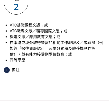
2
VTC基礎課程文憑；或
VTC職專文憑／職專國際文憑；或
毅進文憑／應用教育文憑；或
在本港或境外取得豐富的相關工作經驗及／或資歷（例
如經「過往資歷認可」及學分累積及轉移機制作評
估），並有能力接受副學位教育；或
同等學歷
備註
香港中學文憑考試應用學習科目（乙類科目）（應用學
習中文除外）取得「達標」／「達標並表現優異 (I)」
／「達標並表現優異 (II)」的成績，於申請入學時會被
視為等同香港中學文憑考試科目成績達「第二級」／
「第三級」／「第四級」。