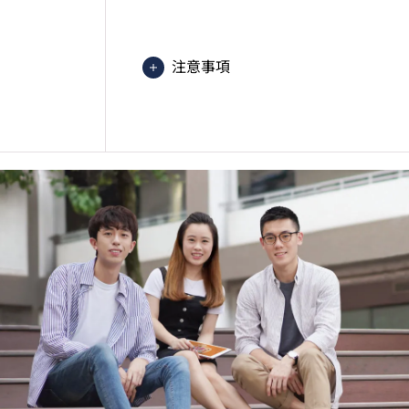
2025入學分數即2025年度獲取
文）的分數。分數只供參考。（分數對應為
1=1分）
注意事項
課程內容只適用於本地申請人。有關
學生或須於其他VTC院校上課。VT
的院校／分校／上課地點。