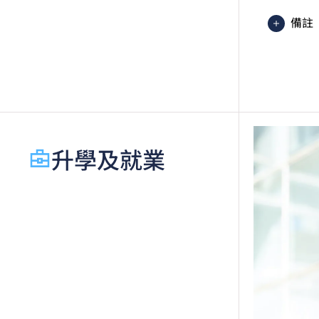
備註
香港
異 
於申
績，
語語言
起，
升學及就業
香港
級」
如五
文憑
績亦
適用
修畢
申請