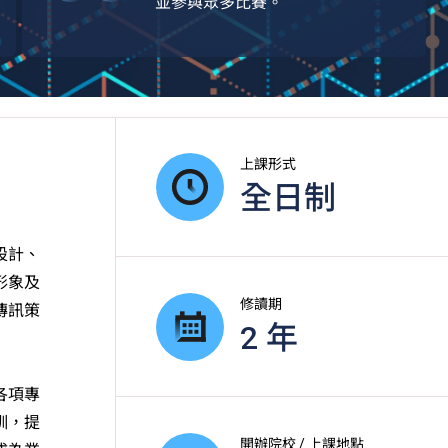
並參與眾多比賽。
上課形式
全日制
設計、
形象及
修讀期
傳訊策
2 年
各項專
訓，提
開辦院校 / 上課地點