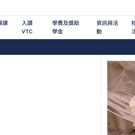
解課
入讀
學費及獎助
資訊與活
VTC
學金
動
職前培訓課程
職前培訓
學費及資助
入學資訊
在職培訓課程
在職培訓
獎學金
學歷程度
其
最新動態
全日制中六或以上
全日制中六或以上
全日制中六或以上
持續專業進修
持續專業進修
獎學金及獎勵計劃
學士學位
應
活動重溫
全日制中三或以上
全日制中三或以上
全日制中三或以上
夜間兼讀制
夜間兼讀制
高級文憑
社
銜接學士學位
銜接學士學位
夜間兼讀制
日間兼讀制
日間兼讀制
文憑
其
日間兼讀制
證書
專
學