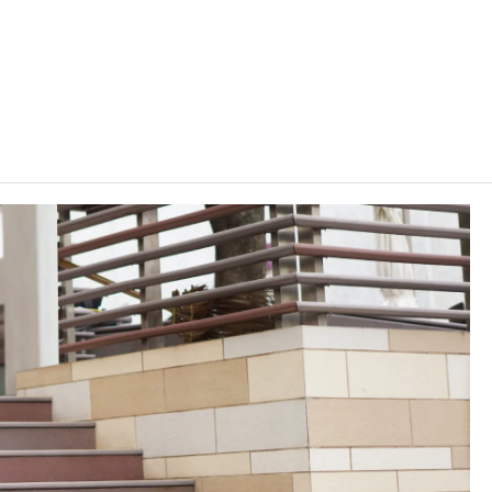
錄學生於香港中學文憑考試中最佳五科成績（包括中國語文及英國語
：5**=7分；5*=6分；5=5分；4=4分；3=3分；2=2分；
非本地申請人
之課程資料，請
按此
。
C可因應情況取消任何課程、修正課程名稱、內容或更改開辦課程