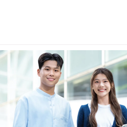
中學文憑考試應用學習科目（乙類科目）（應用學習中文除外）取得
(II)」的成績，於申請入學時會被視為等同香港中學文憑考試科
請入學時只可計算一科其他語言科目（丙類科目）。2024年及以
於申請入學時會被視為等同香港中學文憑考試科目成績達「第二級
能力水平達A2或以上、日語達N3或以上 及 韓語達TOPIK II
烏爾都語成績達E級或以上亦會被接受。詳情請按
此處
。
中學文憑考試公民與社會發展科取得「達標」的成績，於申請入
。
科香港中學文憑考試的其中一科為公民與社會發展科，一般入學
考試科目（包括中國語文和英國語文）取得第二級或以上成績。
被接受為一般入學條件中的五科之一。如申請人同時持有單元一
於持中專教育文憑／職專文憑（於2017/18學年或以前入讀的
職專國際文憑課程的學生，可按其BTEC及IGCSE成績，選擇繼
人所遞交的工作經驗及／或資歷，會經有關學系作個別評核。