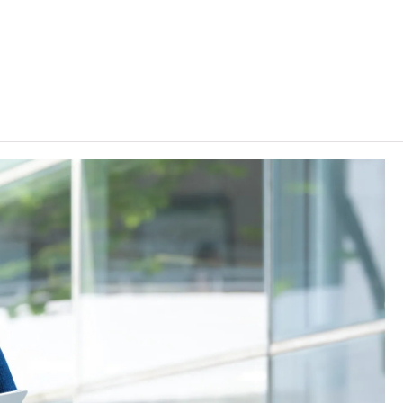
「達標」／「達標並表現優異 (I)」／「達標並表現優
目成績達「第二級」／「第三級」／「第四級」。
前之其他語言科目取得「D或E級」／「C級或以上」的成
」／「第三級」。 2025年或以後之法語／德語／西班牙
, 3級或以上，均被接受為一般入學條件中的五科之一。2026年
學時會被視為等同香港中學文憑考試科目成績達「第二
條件為在該科取得「達標」成績，以及在其他四個香港中學
另外，數學科延伸部分（單元一或單元二）第二級或以上成
及單元二成績，於申請入學時只計算成績較佳的一個單元。
學生須完成指定升學單元）的畢業生。
續於職業訓練局升讀高級文憑課程。