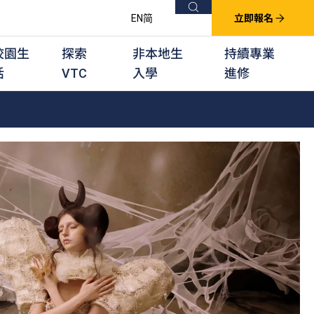
搜尋
EN
简
立即報名
校園生
探索
非本地生
持續專業
活
VTC
入學
進修
他課程
用學習課程
群培訓計劃
他專業課程
業考試及認可
徒及其他訓練計劃