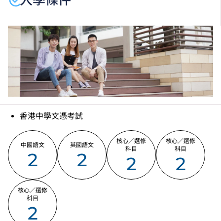
香港中學文憑考試
核心／選修
核心／選修
中國語文
英國語文
科目
科目
2
2
2
2
核心／選修
科目
2