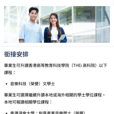
／「C級或以上」的成績，於申請入學時會被視為等同
香港中學文憑考試科目成績達「第二級」／「第三
級」。 2025年或以後之法語／德語／西班牙語語言能
力水平達A2或以上、日語達N3或以上 及 韓語達TOPIK
II, 3級或以上，均被接受為一般入學條件中的五科之
一。2026年起，烏爾都語成績達E級或以上亦會被接
受。詳情請按
此處
。
香港中學文憑考試公民與社會發展科取得「達標」的成
績，於申請入學時會被視為等同香港中學文憑考試科目
銜接安排
成績達「第二級」。
如五科香港中學文憑考試的其中一科為公民與社會發展
畢業生可升讀香港高等教育科技學院（THEi 高科院）以下
科，一般入學條件為在該科取得「達標」成績，以及在
課程：
其他四個香港中學文憑考試科目（包括中國語文和英國
語文）取得第二級或以上成績。另外，數學科延伸部分
音樂科技（榮譽）文學士
（單元一或單元二）第二級或以上成績亦被接受為一般
入學條件中的五科之一。如申請人同時持有單元一及單
畢業生可選擇繼續升讀本地或海外相關的學士學位課程。
元二成績，於申請入學時只計算成績較佳的一個單元。
本地可報讀相關學位課程：
適用於持中專教育文憑／職專文憑（於2017/18學年或
以前入讀的學生須完成指定升學單元）的畢業生。
香港浸會大學：創意產業音樂學士（榮譽）