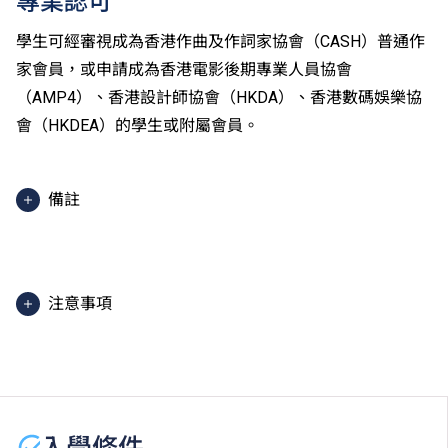
專業認可
學生可經審視成為香港作曲及作詞家協會（CASH）普通作
家會員，或申請成為香港電影後期專業人員協會
（AMP4）、香港設計師協會（HKDA）、香港數碼娛樂協
會（HKDEA）的學生或附屬會員。
備註
2025入學分數即2025年度獲取錄學生於香港中學文憑
考試中最佳五科成績（包括中國語文及英國語文）的分
數。分數只供參考。（分數對應為：5**=7分；5*=6
注意事項
分；5=5分；4=4分；3=3分；2=2分；1=1分）
課程內容只適用於本地申請人。有關
非本地申請人
之課
程資料，請
按此
。
學生或須於其他VTC院校上課。VTC可因應情況取消任
何課程、修正課程名稱、內容或更改開辦課程的院校／
入學條件
分校／上課地點。