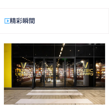
付。每期學費為港幣$17,570。
除學費外，學生須繳交其他費用如保證金及學生會年
費。高級文憑學生需繳交中文及普通話單元研習教材
精彩瞬間
費。
為增強對學生的學習支援，學院或會要求部分學生修讀
銜接單元／增潤課程；或需參加額外培訓／實習／公開
考試，並繳付所需費用。
學費水平會每年檢討。課程第二年學費水平會因應通脹
及有關因素作調整。
以上資料只適用於
本地學生
。