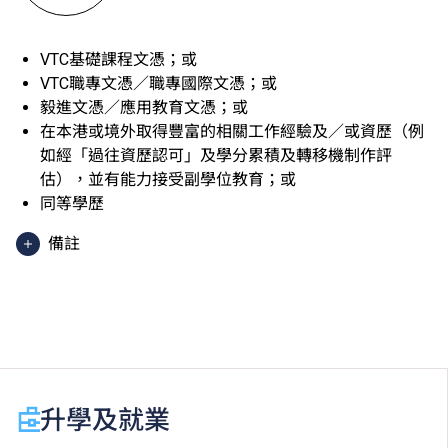
VTC基礎課程文憑；或
VTC職專文憑／職專國際文憑；或
毅進文憑／應用教育文憑；或
在本港或境外取得豐富的相關工作經驗及／或資歷（例
如經「過往資歷認可」及學分累積及轉移機制作評
估），並有能力接受副學位教育；或
同等學歷
備註
香港中學文憑考試應用學習科目（乙類科目）（應用學
習中文除外）取得「達標」／「達標並表現優異 (I)」
／「達標並表現優異 (II)」的成績，於申請入學時會被
視為等同香港中學文憑考試科目成績達「第二級」／
「第三級」／「第四級」。
於申請入學時只可計算一科其他語言科目（丙類科
升學及就業
目）。2024年及以前之其他語言科目取得「D或E級」