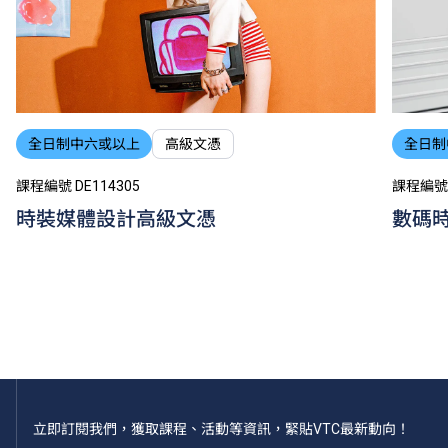
全日制中六或以上
高級文憑
全日制
課程編號 DE114305
課程編號 
時裝媒體設計高級文憑
數碼
立即訂閱我們，獲取課程、活動等資訊，緊貼VTC最新動向！