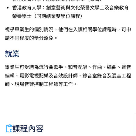
修畢職專國際文憑課程的學生，可按其BTEC及IGCSE
香港教育大學：創意藝術與文化榮譽文學士及音樂教育
成績，選擇繼續於職業訓練局升讀高級文憑課程。
榮譽學士（同期結業雙學位課程）
申請人所遞交的工作經驗及／或資歷，會經有關學系作
個別評核。
視乎畢業生的個別情況，他們在入讀相關學位課程時，可申
請不同程度的學分豁免。
就業
畢業生可受聘為流行曲歌手、和音配唱、作曲、編曲、聲音
編輯、電影電視配樂及音效設計師、錄音室錄音及混音工程
師、現場音響控制工程師等工作。
課程內容