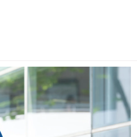
「達標」／「達標並表現優異 (I)」／「達標並表現優
目成績達「第二級」／「第三級」／「第四級」。
前之其他語言科目取得「D或E級」／「C級或以上」的成
」／「第三級」。 2025年或以後之法語／德語／西班牙
, 3級或以上，均被接受為一般入學條件中的五科之一。2026年
學時會被視為等同香港中學文憑考試科目成績達「第二
條件為在該科取得「達標」成績，以及在其他四個香港中學
另外，數學科延伸部分（單元一或單元二）第二級或以上成
及單元二成績，於申請入學時只計算成績較佳的一個單元。
。