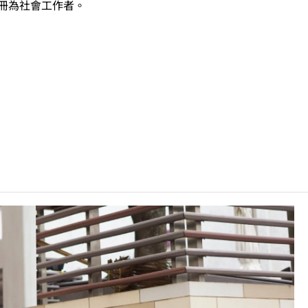
冊為社會工作者。
錄學生於香港中學文憑考試中最佳五科成績（包括中國語文及英國語
：5**=7分；5*=6分；5=5分；4=4分；3=3分；2=2分；
非本地申請人
之課程資料，請
按此
。
C可因應情況取消任何課程、修正課程名稱、內容或更改開辦課程
參加於2026年7月舉行的統一收生計劃。