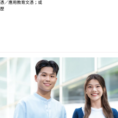
憑／應用教育文憑；或
歷
中學文憑考試應用學習科目（乙類科目）（應用學習中文除外）取得
(II)」的成績，於申請入學時會被視為等同香港中學文憑考試科
請入學時只可計算一科其他語言科目（丙類科目）。2024年及以
於申請入學時會被視為等同香港中學文憑考試科目成績達「第二級
能力水平達A2或以上、日語達N3或以上 及 韓語達TOPIK II
烏爾都語成績達E級或以上亦會被接受。詳情請按
此處
。
中學文憑考試公民與社會發展科取得「達標」的成績，於申請入
。
科香港中學文憑考試的其中一科為公民與社會發展科，一般入學
考試科目（包括中國語文和英國語文）取得第二級或以上成績。
被接受為一般入學條件中的五科之一。如申請人同時持有單元一
程不適用於VTC中專教育文憑／職專文憑／職專國際文憑畢業生
人需要通過面試。