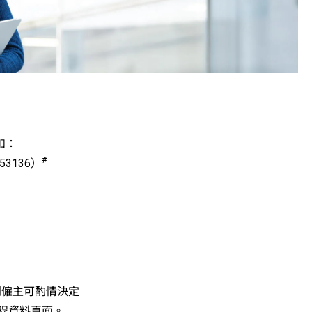
如：
#
3136）
個別僱主可酌情決定
程資料頁面。