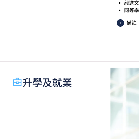
毅進文
同等學
備註
香港
異 
於申
績，
語語言
起，
升學及就業
香港
級」
如五
文憑
績亦
此課
申請