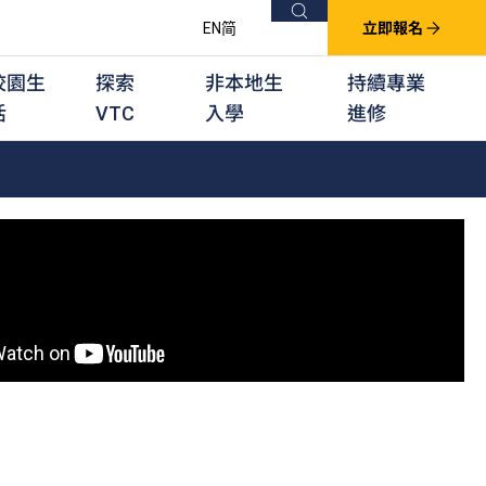
搜尋
EN
简
立即報名
校園生
探索
非本地生
持續專業
活
VTC
入學
進修
他課程
用學習課程
群培訓計劃
他專業課程
業考試及認可
徒及其他訓練計劃