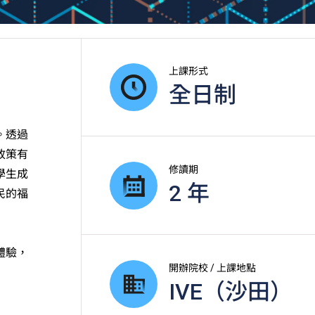
上課形式
全日制
。透過
政策有
修讀期
學生成
2 年
民的福
體驗，
開辦院校 / 上課地點
IVE（沙田）