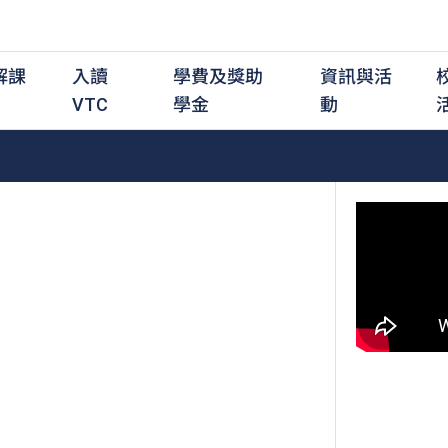
解課
入讀
學費及獎助
資訊與活
VTC
學金
動
職前培訓課程
職前培訓
學費及資助
入學資訊
在職培訓課程
在職培訓
獎學金
學歷程度
其
最新動態
全日制中六或以上
全日制中六或以上
全日制中六或以上
持續專業進修
持續專業進修
獎學金及獎勵計劃
學士學位
應
活動重溫
全日制中三或以上
全日制中三或以上
全日制中三或以上
夜間兼讀制
夜間兼讀制
高級文憑
社
銜接學士學位
銜接學士學位
夜間兼讀制
日間兼讀制
日間兼讀制
文憑
其
日間兼讀制
證書
專
學