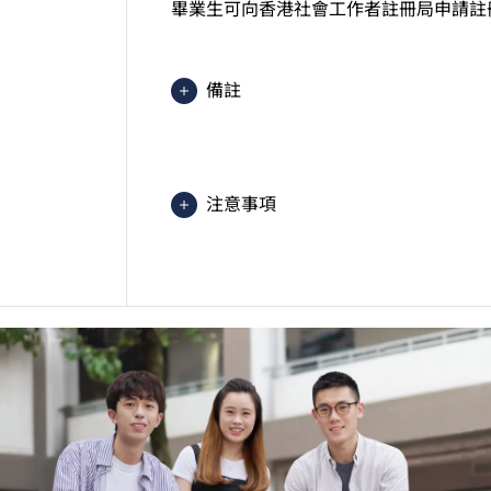
畢業生可向香港社會工作者註冊局申請註
備註
2025入學分數即2025年度獲取
文）的分數。分數只供參考。（分數對應為
1=1分）
注意事項
課程內容只適用於本地申請人。有關
學生或須於其他VTC院校上課。VT
的院校／分校／上課地點。
申請人如欲報讀社會工作高級文憑，請