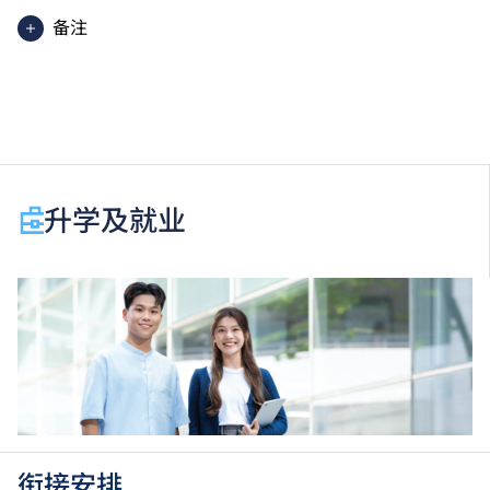
备注
香港中学文凭考试应用学习科目（乙类科目）（应用学
习中文除外）取得「达标」／「达标并表现优异 (I)」
／「达标并表现优异 (II)」的成绩，于申请入学时会被
视为等同香港中学文凭考试科目成绩达「第二级」／
「第三级」／「第四级」。
于申请入学时只可计算一科其他语言科目（丙类科
升学及就业
目）。2024年及以前之其他语言科目取得「D或E级」
／「C级或以上」的成绩，于申请入学时会被视为等同
香港中学文凭考试科目成绩达「第二级」／「第三
级」。 2025年或以后之法语／德语／西班牙语语言能
力水平达A2或以上、日语达N3或以上 及 韩语达TOPIK
II, 3级或以上，均被接受为一般入学条件中的五科之
一。2026年起，乌尔都语成绩达E级或以上亦会被接
受。详情请按
此处
。
香港中学文凭考试公民与社会发展科取得「达标」的成
绩，于申请入学时会被视为等同香港中学文凭考试科目
衔接安排