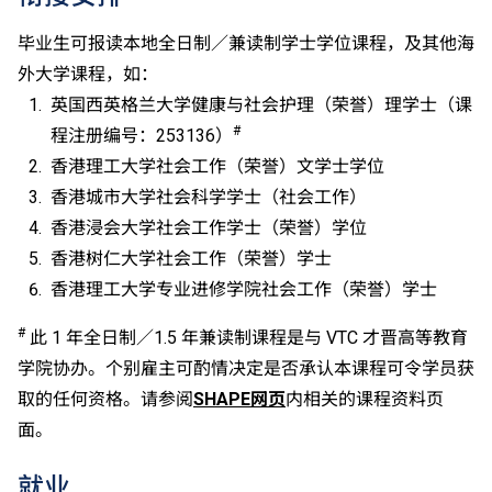
成绩达「第二级」。
如五科香港中学文凭考试的其中一科为公民与社会发展
毕业生可报读本地全日制／兼读制学士学位课程，及其他海
科，一般入学条件为在该科取得「达标」成绩，以及在
外大学课程，如：
其他四个香港中学文凭考试科目（包括中国语文和英国
英国西英格兰大学健康与社会护理（荣誉）理学士（课
语文）取得第二级或以上成绩。另外，数学科延伸部分
#
程注册编号：253136）
（单元一或单元二）第二级或以上成绩亦被接受为一般
入学条件中的五科之一。如申请人同时持有单元一及单
香港理工大学社会工作（荣誉）文学士学位
元二成绩，于申请入学时只计算成绩较佳的一个单元。
香港城市大学社会科学学士（社会工作）
此课程不适用于VTC中专教育文凭／职专文凭／职专国
香港浸会大学社会工作学士（荣誉）学位
际文凭毕业生。
香港树仁大学社会工作（荣誉）学士
申请人需要通过面试。
香港理工大学专业进修学院社会工作（荣誉）学士
#
此 1 年全日制／1.5 年兼读制课程是与 VTC 才晋高等教育
学院协办。个别雇主可酌情决定是否承认本课程可令学员获
取的任何资格。请参阅
SHAPE网页
内相关的课程资料页
面。
就业