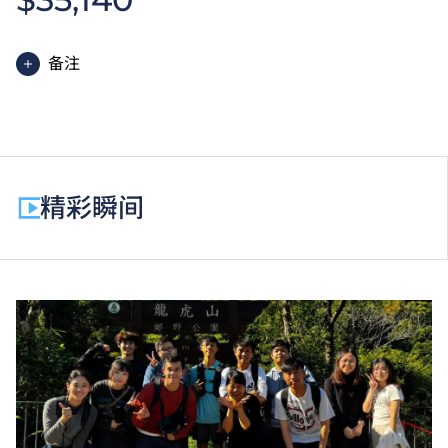
备注
高级文凭课程的一般修读期为两年，每年学费分两期缴
付。每期学费为港币$17,570。
除学费外，学生须缴交其他费用如保证金及学生会年
费。高级文凭学生需缴交中文及普通话单元研习教材
精彩瞬间
费。
为增强对学生的学习支援，学院或会要求部分学生修读
衔接单元／增润课程；或需参加额外培训／实习／公开
考试，并缴付所需费用。
学费水平会每年检讨。课程第二年学费水平会因应通胀
及有关因素作调整。
以上资料只适用于
本地学生
。