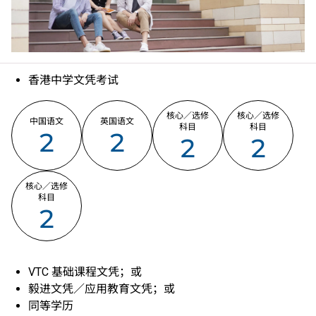
香港中学文凭考试
核心／选修
核心／选修
中国语文
英国语文
科目
科目
2
2
2
2
核心／选修
科目
2
VTC 基础课程文凭；或
毅进文凭／应用教育文凭；或
同等学历