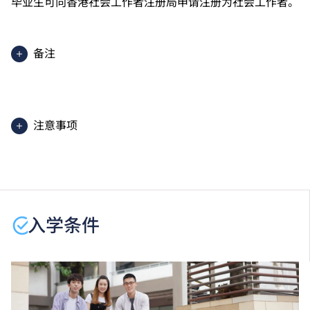
毕业生可向香港社会工作者注册局申请注册为社会工作者。
备注
2025入学分数即2025年度获取录学生于香港中学文凭
考试中最佳五科成绩（包括中国语文及英国语文）的分
数。分数只供参考。（分数对应为：5**=7分；5*=6
注意事项
分；5=5分；4=4分；3=3分；2=2分；1=1分）
课程内容只适用于本地申请人。有关
非本地申请人
之课
程资料，请
按此
。
学生或须于其他VTC院校上课。VTC可因应情况取消任
何课程、修正课程名称、内容或更改开办课程的院校／
入学条件
分校／上课地点。
申请人如欲报读社会工作高级文凭，请参加于2026年7
月举行的统一收生计划。