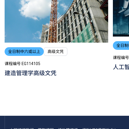
全日制
全日制中六或以上
高级文凭
课程编号 
课程编号 EG114105
人工
建造管理学高级文凭