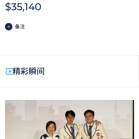
$35,140
备注
高级文凭课程的一般修读期为两年，每年学费分两期缴
付。每期学费为港币$17,570。
除学费外，学生须缴交其他费用如保证金及学生会年
费。高级文凭学生需缴交中文及普通话单元研习教材
精彩瞬间
费。
为增强对学生的学习支援，学院或会要求部分学生修读
衔接单元／增润课程；或需参加额外培训／实习／公开
考试，并缴付所需费用。
学费水平会每年检讨。课程第二年学费水平会因应通胀
及有关因素作调整。
以上资料只适用于
本地学生
。