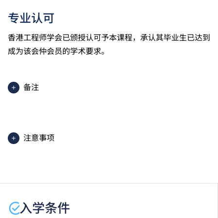
专业认可
香港工程师学会已颁授认可予本课程，承认其毕业生已达到
成为该会仲会员的学术要求。
备注
2025入学分数即2025年度获取录学生于香港中学文凭
考试中最佳五科成绩（包括中国语文及英国语文）的分
数。分数只供参考。（分数对应为：5**=7分；5*=6
注意事项
分；5=5分；4=4分；3=3分；2=2分；1=1分）
课程内容只适用于本地申请人。有关
非本地申请人
之课
程资料，请
按此
。
学生或须于其他VTC院校上课。VTC可因应情况取消任
何课程、修正课程名称、内容或更改开办课程的院校／
入学条件
分校／上课地点。
详情请与工程学系联络：