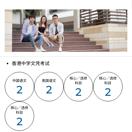
IVE（李惠利）：3928 2500
IVE（青衣）：2436 8641
香港中学文凭考试
核心／选修
核心／选修
中国语文
英国语文
科目
科目
2
2
2
2
核心／选修
科目
2