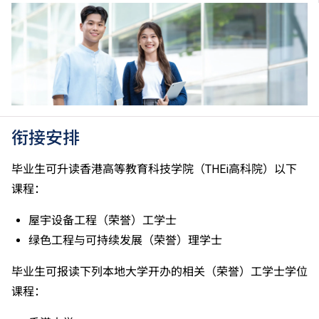
香港中学文凭考试科目成绩达「第二级」／「第三
级」。 2025年或以后之法语／德语／西班牙语语言能
力水平达A2或以上、日语达N3或以上 及 韩语达TOPIK
II, 3级或以上，均被接受为一般入学条件中的五科之
一。2026年起，乌尔都语成绩达E级或以上亦会被接
受。详情请按
此处
。
香港中学文凭考试公民与社会发展科取得「达标」的成
绩，于申请入学时会被视为等同香港中学文凭考试科目
衔接安排
成绩达「第二级」。
如五科香港中学文凭考试的其中一科为公民与社会发展
毕业生可升读香港高等教育科技学院（THEi高科院）以下
科，一般入学条件为在该科取得「达标」成绩，以及在
课程：
其他四个香港中学文凭考试科目（包括中国语文和英国
语文）取得第二级或以上成绩。另外，数学科延伸部分
屋宇设备工程（荣誉）工学士
（单元一或单元二）第二级或以上成绩亦被接受为一般
绿色工程与可持续发展（荣誉）理学士
入学条件中的五科之一。如申请人同时持有单元一及单
元二成绩，于申请入学时只计算成绩较佳的一个单元。
毕业生可报读下列本地大学开办的相关（荣誉）工学士学位
适用于持中专教育文凭／职专文凭（于2017/18学年或
课程：
以前入读的学生须完成指定升学单元）的毕业生。
修毕职专国际文凭课程的学生，可按其BTEC及IGCSE