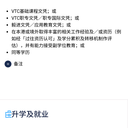
VTC基础课程文凭；或
VTC职专文凭／职专国际文凭；或
毅进文凭／应用教育文凭；或
在本港或境外取得丰富的相关工作经验及／或资历（例
如经「过往资历认可」及学分累积及转移机制作评
估），并有能力接受副学位教育；或
同等学历
备注
香港中学文凭考试应用学习科目（乙类科目）（应用学
习中文除外）取得「达标」／「达标并表现优异 (I)」
／「达标并表现优异 (II)」的成绩，于申请入学时会被
视为等同香港中学文凭考试科目成绩达「第二级」／
「第三级」／「第四级」。
于申请入学时只可计算一科其他语言科目（丙类科
升学及就业
目）。2024年及以前之其他语言科目取得「D或E级」
／「C级或以上」的成绩，于申请入学时会被视为等同