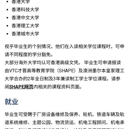
香港大学
成绩，选择继续于职业训练局升读高级文凭课程。
香港科技大学
申请人所递交的工作经验及／或资历，会经有关学系作
香港中文大学
个别评核。
香港理工大学
香港城市大学
视乎毕业生的个别情况，他们在入读相关学位课程时，可申
请不同程度的学分豁免。
大部分海外大学均认可香港高级文凭。 毕业生可申请报读
由VTC才晋高等教育学院（SHAPE）及澳洲墨尔本皇家理工
大学合办的2年全日制及3年兼读制工学士学位课程。请参
阅
SHAPE网页
内相关的课程资料页面。
就业
毕业生可受聘于厂房设备维修及保养、轮机、铁道车辆及轨
道系统维修、主题公园、物流货运、机电工程顾问、机电承