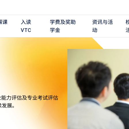
解课
入读
学费及奖助
资讯与活
VTC
学金
动
职前培训课程
职前培训
学费及资助
入学资讯
在职培训课程
在职培训
奖学金
学历程度
其
最新动态
全日制中六或以上
全日制中六或以上
全日制中六或以上
持续专业进修
持续专业进修
奖学金及奖励计划
学士学位
应
活动重温
全日制中三或以上
全日制中三或以上
全日制中三或以上
夜间兼读制
夜间兼读制
高级文凭
社
衔接学士学位
衔接学士学位
夜间兼读制
日间兼读制
日间兼读制
文凭
其
业能力评估及专业考试评估
日间兼读制
证书
专
续发展。
学