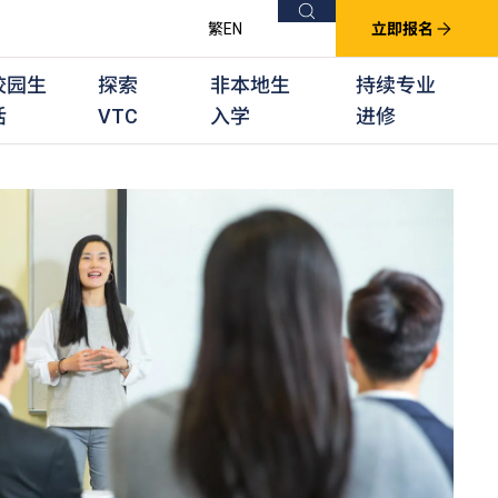
搜索
繁
EN
立即报名
校园生
探索
非本地生
持续专业
活
VTC
入学
进修
他课程
用学习课程
群培训计划
他专业课程
业考试及认可
徒及其他训练计划