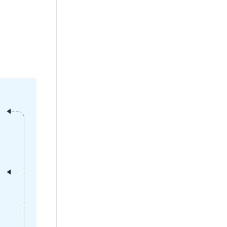
接受。详情请
在其他四个
上成绩亦被
符合报读高
课程的特定
特定入学条
况。