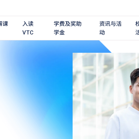
解课
入读
学费及奖助
资讯与活
VTC
学金
动
职前培训课程
职前培训
学费及资助
入学资讯
在职培训课程
在职培训
奖学金
学历程度
其
最新动态
全日制中六或以上
全日制中六或以上
全日制中六或以上
持续专业进修
持续专业进修
奖学金及奖励计划
学士学位
应
活动重温
全日制中三或以上
全日制中三或以上
全日制中三或以上
夜间兼读制
夜间兼读制
高级文凭
社
衔接学士学位
衔接学士学位
夜间兼读制
日间兼读制
日间兼读制
文凭
其
日间兼读制
证书
专
学