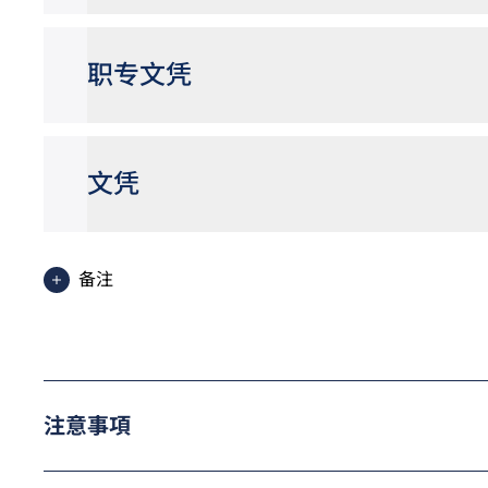
职专文凭
文凭
备注
学士学位及高级文凭课程的一般修读期分别为4年及2年。
基础课程文凭及职专文凭课程的一般修读期为1年。
文凭课程（酒店及旅游／中华厨艺／国际厨艺）的一般修读期
香港中学文凭考试应用学习科目（乙类科目）（应用学习中文除外
申请入学时会被视为等同香港中学文凭考试科目成绩达「第
注意事項
参阅
学士学位课程
的特定入学条件。
于申请入学时只可计算一科其他语言科目（丙类科目）。20
会被视为等同香港中学文凭考试科目成绩达「第二级」／「第三级