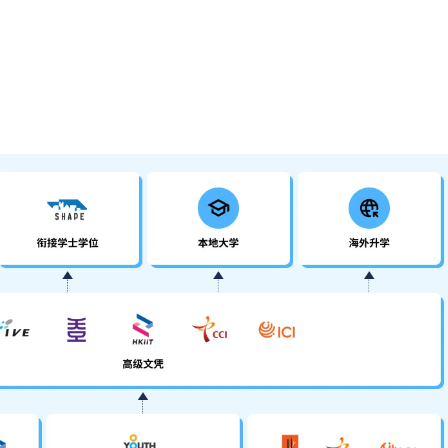
受为一般入学条件中的五科之一。2026年起，乌尔都语成绩达E级或以上亦会被
于申请入学时会被视为等同香港中学文凭考试科目成绩达「第二级」。
达第二级或以上，会被接受为符合公民与社会发展科的科目要求。
科为公民与社会发展科，一般入学条件为在该科取得「达标」成绩，以及
二级或以上成绩。另外，数学科延伸部分（单元一或单元二）第二级或以
一及单元二成绩，于申请入学时只计算成绩较佳的一个单元。
以前入读的学生须完成指定升学单元）及毅进文凭／应用教育文凭毕业生，
）。
绩，选择继续于职业训练局升读学士学位及高级文凭课程。申请人须留意个别
文凭及毅进文凭／应用教育文凭学历的申请人报读；此外，部分课程设有
核。
/或资历、面试表现（如适用）、其他学习经验及成就以及课程学额供求情