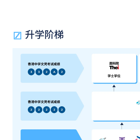
达N3或以上 及 韩语达TOPIK II, 3级或以上，均被接
按
此处
。
香港中学文凭考试公民与社会发展科取得「达标」的成绩，
（适用于学士学位课程）香港中学文凭考试通识教育科成绩
升学阶梯
（适用于高级文凭课程）如五科香港中学文凭考试的其中一
香港中学文凭考试科目（包括中国语文和英国语文）取得第
接受为一般入学条件中的五科之一。如申请人同时持有单元
持中专教育文凭／职专文凭的毕业生（于2017/18学年或
级文凭课程的一般入学条件（设有特定入学条件的课程除外
修毕职专国际文凭课程后，学生可按其BTEC及IGCSE成
入学条件。
个别课程不适用于持有中专教育文凭／职专文凭／职专国际
件。详情请参阅个别课程的特定入学条件。
申请人所递交的工作经验及/或资历，会经有关学系作个别评
合资格的申请能否被取录需视乎申请人的学历、工作经验及