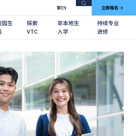
搜索
繁
EN
立即报名
校园生
探索
非本地生
持续专业
活
VTC
入学
进修
他课程
用学习课程
群培训计划
他专业课程
业考试及认可
徒及其他训练计划