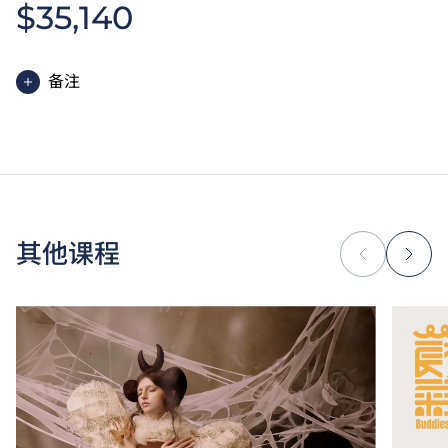
$35,140
（单元一或单元二）第二级或以上成绩亦被接受为一般
入学条件中的五科之一。如申请人同时持有单元一及单
元二成绩，于申请入学时只计算成绩较佳的一个单元。
适用于持中专教育文凭／职专文凭（于2017/18学年或
备注
以前入读的学生须完成指定升学单元）的毕业生。
高级文凭课程的一般修读期为两年，每年学费分两期缴
修毕职专国际文凭课程的学生，可按其BTEC及IGCSE
付。每期学费为港币$17,570。
成绩，选择继续于职业训练局升读高级文凭课程。
除学费外，学生须缴交其他费用如保证金及学生会年
申请人所递交的工作经验及／或资历，会经有关学系作
费。高级文凭学生需缴交中文及普通话单元研习教材
个别评核。
费。
为增强对学生的学习支援，学院或会要求部分学生修读
其他课程
衔接单元／增润课程；或需参加额外培训／实习／公开
考试，并缴付所需费用。
学费水平会每年检讨。课程第二年学费水平会因应通胀
及有关因素作调整。
以上资料只适用于
本地学生
。