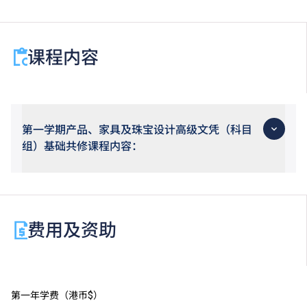
视为等同香港中学文凭考试科目成绩达「第二级」／
「第三级」／「第四级」。
于申请入学时只可计算一科其他语言科目（丙类科
课程内容
目）。2024年及以前之其他语言科目取得「D或E级」
／「C级或以上」的成绩，于申请入学时会被视为等同
香港中学文凭考试科目成绩达「第二级」／「第三
级」。 2025年或以后之法语／德语／西班牙语语言能
第一学期产品、家具及珠宝设计高级文凭（科目
力水平达A2或以上、日语达N3或以上 及 韩语达TOPIK
组）基础共修课程内容：
II, 3级或以上，均被接受为一般入学条件中的五科之
一。2026年起，乌尔都语成绩达E级或以上亦会被接
受。详情请按
此处
。
香港中学文凭考试公民与社会发展科取得「达标」的成
绩，于申请入学时会被视为等同香港中学文凭考试科目
费用及资助
成绩达「第二级」。
如五科香港中学文凭考试的其中一科为公民与社会发展
科，一般入学条件为在该科取得「达标」成绩，以及在
其他四个香港中学文凭考试科目（包括中国语文和英国
语文）取得第二级或以上成绩。另外，数学科延伸部分
第一年学费（港币$）