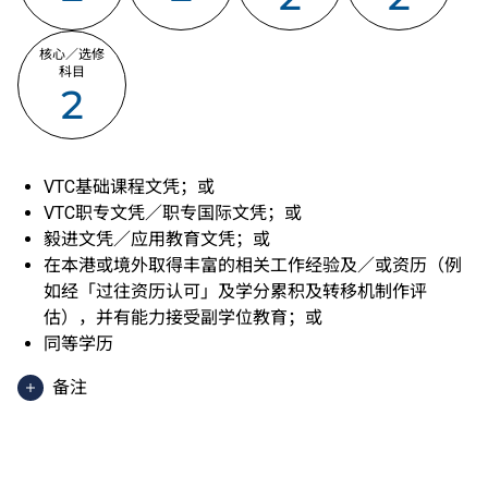
核心／选修
科目
2
VTC基础课程文凭；或
VTC职专文凭／职专国际文凭；或
毅进文凭／应用教育文凭；或
在本港或境外取得丰富的相关工作经验及／或资历（例
如经「过往资历认可」及学分累积及转移机制作评
估），并有能力接受副学位教育；或
同等学历
备注
香港中学文凭考试应用学习科目（乙类科目）（应用学
习中文除外）取得「达标」／「达标并表现优异 (I)」
／「达标并表现优异 (II)」的成绩，于申请入学时会被