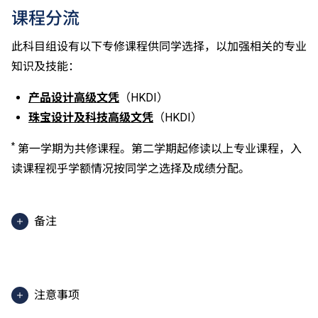
课程分流
此科目组设有以下专修课程供同学选择，以加强相关的专业
知识及技能：
产品设计高级文凭
（HKDI）
珠宝设计及科技高级文凭
（HKDI）
*
第一学期为共修课程。第二学期起修读以上专业课程，入
读课程视乎学额情况按同学之选择及成绩分配。
备注
2025入学分数即2025年度获取录学生于香港中学文凭
考试中最佳五科成绩（包括中国语文及英国语文）的分
数。分数只供参考。（分数对应为：5**=7分；5*=6
注意事项
分；5=5分；4=4分；3=3分；2=2分；1=1分）