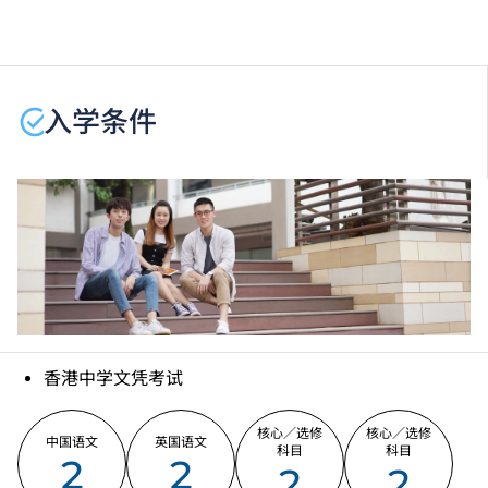
课程内容只适用于本地申请人。有关
非本地申请人
之课
程资料，请
按此
。
学生或须于其他VTC院校上课。VTC可因应情况取消任
何课程、修正课程名称、内容或更改开办课程的院校／
入学条件
分校／上课地点。
香港中学文凭考试
核心／选修
核心／选修
中国语文
英国语文
科目
科目
2
2
2
2