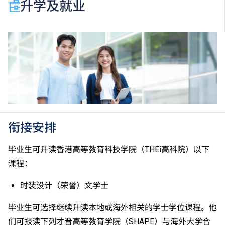
升学及就业
目）。2024年及以前之其他语言科目取得「D或E级」
／「C级或以上」的成绩，于申请入学时会被视为等同
香港中学文凭考试科目成绩达「第二级」／「第三
级」。 2025年或以后之法语／德语／西班牙语语言能
力水平达A2或以上、日语达N3或以上 及 韩语达TOPIK
II, 3级或以上，均被接受为一般入学条件中的五科之
一。2026年起，乌尔都语成绩达E级或以上亦会被接
受。详情请按
此处
。
香港中学文凭考试公民与社会发展科取得「达标」的成
绩，于申请入学时会被视为等同香港中学文凭考试科目
衔接安排
成绩达「第二级」。
如五科香港中学文凭考试的其中一科为公民与社会发展
毕业生可升读香港高等教育科技学院（THEi高科院）以下
科，一般入学条件为在该科取得「达标」成绩，以及在
课程：
其他四个香港中学文凭考试科目（包括中国语文和英国
语文）取得第二级或以上成绩。另外，数学科延伸部分
时装设计（荣誉）文学士
（单元一或单元二）第二级或以上成绩亦被接受为一般
入学条件中的五科之一。如申请人同时持有单元一及单
毕业生可选择继续升读本地或海外相关的学士学位课程。他
元二成绩，于申请入学时只计算成绩较佳的一个单元。
们可报读下列才晋高等教育学院（SHAPE）与海外大学合