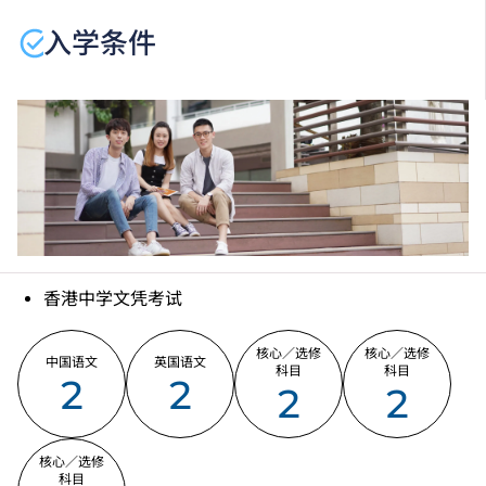
何课程、修正课程名称、内容或更改开办课程的院校／
入学条件
分校／上课地点。
香港中学文凭考试
核心／选修
核心／选修
中国语文
英国语文
科目
科目
2
2
2
2
核心／选修
科目