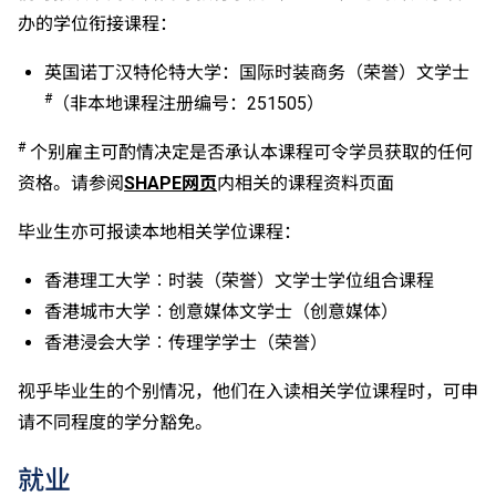
适用于持中专教育文凭／职专文凭（于2017/18学年或
办的学位衔接课程：
以前入读的学生须完成指定升学单元）的毕业生。
修毕职专国际文凭课程的学生，可按其BTEC及IGCSE
英国诺丁汉特伦特大学：国际时装商务（荣誉）文学士
成绩，选择继续于职业训练局升读高级文凭课程。
#
（非本地课程注册编号：251505）
申请人所递交的工作经验及／或资历，会经有关学系作
个别评核。
#
个别雇主可酌情决定是否承认本课程可令学员获取的任何
资格。请参阅
SHAPE网页
内相关的课程资料页面
毕业生亦可报读本地相关学位课程：
香港理工大学︰时装（荣誉）文学士学位组合课程
香港城市大学︰创意媒体文学士（创意媒体）
香港浸会大学︰传理学学士（荣誉）
视乎毕业生的个别情况，他们在入读相关学位课程时，可申
请不同程度的学分豁免。
就业