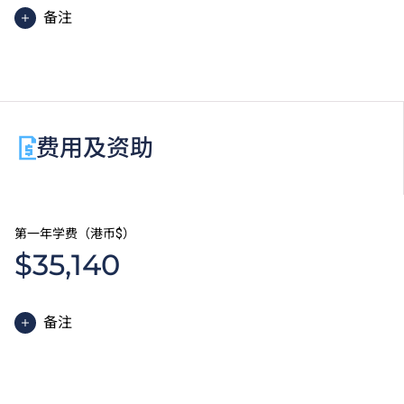
备注
同学可申请奖学金报读海外短期课程或交流课程，奖学
金之分发视乎学生成绩、面试表现及奖学金金额而定。
费用及资助
第一年学费（港币$）
$35,140
备注
高级文凭课程的一般修读期为两年，每年学费分两期缴
付。每期学费为港币$17,570。