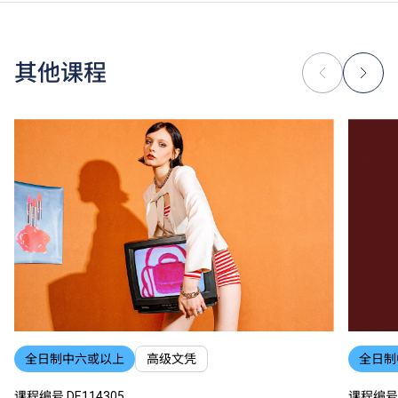
除学费外，学生须缴交其他费用如保证金及学生会年
费。高级文凭学生需缴交中文及普通话单元研习教材
费。
为增强对学生的学习支援，学院或会要求部分学生修读
其他课程
衔接单元／增润课程；或需参加额外培训／实习／公开
考试，并缴付所需费用。
学费水平会每年检讨。课程第二年学费水平会因应通胀
及有关因素作调整。
以上资料只适用于
本地学生
。
全日制中六或以上
高级文凭
全日制
课程编号 DE114305
课程编号 