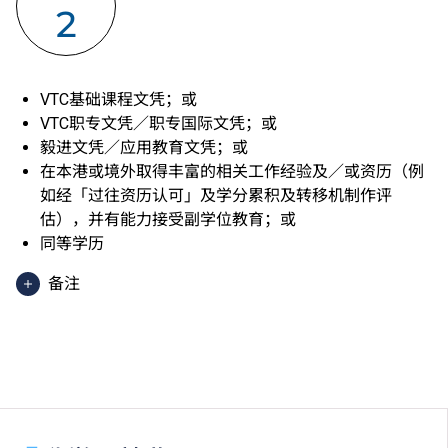
2
VTC基础课程文凭；或
VTC职专文凭／职专国际文凭；或
毅进文凭／应用教育文凭；或
在本港或境外取得丰富的相关工作经验及／或资历（例
如经「过往资历认可」及学分累积及转移机制作评
估），并有能力接受副学位教育；或
同等学历
备注
香港中学文凭考试应用学习科目（乙类科目）（应用学
习中文除外）取得「达标」／「达标并表现优异 (I)」
／「达标并表现优异 (II)」的成绩，于申请入学时会被
视为等同香港中学文凭考试科目成绩达「第二级」／
「第三级」／「第四级」。
于申请入学时只可计算一科其他语言科目（丙类科