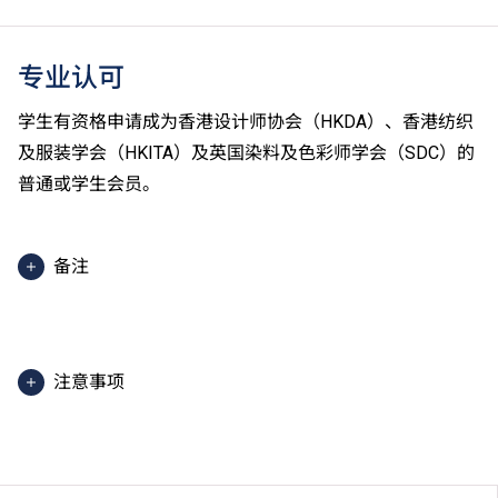
专业认可
学生有资格申请成为香港设计师协会（HKDA）、香港纺织
及服装学会（HKITA）及英国染料及色彩师学会（SDC）的
普通或学生会员。
备注
2025入学分数即2025年度获取录学生于香港中学文凭
考试中最佳五科成绩（包括中国语文及英国语文）的分
数。分数只供参考。（分数对应为：5**=7分；5*=6
注意事项
分；5=5分；4=4分；3=3分；2=2分；1=1分）
课程内容只适用于本地申请人。有关
非本地申请人
之课
程资料，请
按此
。
学生或须于其他VTC院校上课。VTC可因应情况取消任