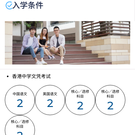
入学条件
分校／上课地点。
香港中学文凭考试
核心／选修
核心／选修
中国语文
英国语文
科目
科目
2
2
2
2
核心／选修
科目