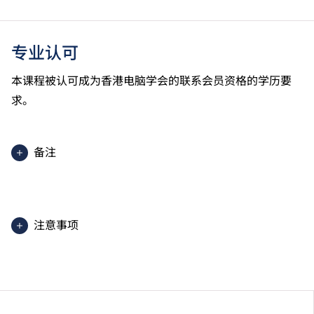
专业认可
本课程被认可成为香港电脑学会的联系会员资格的学历要
求。
备注
上课地点：HKIIT及IVE（青衣）HKIIT设于新界青衣岛
青衣路20A号职业训练局青衣大楼。
2025入学分数即2025年度获取录学生于香港中学文凭
注意事项
考试中最佳五科成绩（包括中国语文及英国语文）的分
数。分数只供参考。（分数对应为：5**=7分；5*=6
课程内容只适用于本地申请人。有关
非本地申请人
之课
分；5=5分；4=4分；3=3分；2=2分；1=1分）
程资料，请
按此
。
学生或须于其他VTC院校上课。VTC可因应情况取消任
何课程、修正课程名称、内容或更改开办课程的院校／