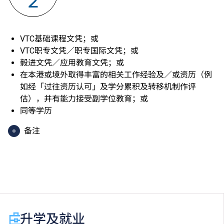
2
VTC基础课程文凭；或
VTC职专文凭／职专国际文凭；或
毅进文凭／应用教育文凭；或
在本港或境外取得丰富的相关工作经验及／或资历（例
如经「过往资历认可」及学分累积及转移机制作评
估），并有能力接受副学位教育；或
同等学历
备注
香港中学文凭考试应用学习科目（乙类科目）（应用学
习中文除外）取得「达标」／「达标并表现优异 (I)」
／「达标并表现优异 (II)」的成绩，于申请入学时会被
视为等同香港中学文凭考试科目成绩达「第二级」／
「第三级」／「第四级」。
于申请入学时只可计算一科其他语言科目（丙类科
升学及就业