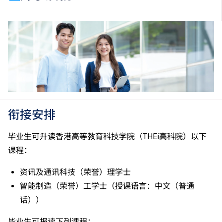
目）。2024年及以前之其他语言科目取得「D或E级」
／「C级或以上」的成绩，于申请入学时会被视为等同
香港中学文凭考试科目成绩达「第二级」／「第三
级」。 2025年或以后之法语／德语／西班牙语语言能
力水平达A2或以上、日语达N3或以上 及 韩语达TOPIK
II, 3级或以上，均被接受为一般入学条件中的五科之
一。2026年起，乌尔都语成绩达E级或以上亦会被接
受。详情请按
此处
。
香港中学文凭考试公民与社会发展科取得「达标」的成
绩，于申请入学时会被视为等同香港中学文凭考试科目
衔接安排
成绩达「第二级」。
如五科香港中学文凭考试的其中一科为公民与社会发展
毕业生可升读香港高等教育科技学院（THEi高科院）以下
科，一般入学条件为在该科取得「达标」成绩，以及在
课程：
其他四个香港中学文凭考试科目（包括中国语文和英国
语文）取得第二级或以上成绩。另外，数学科延伸部分
资讯及通讯科技（荣誉）理学士
（单元一或单元二）第二级或以上成绩亦被接受为一般
智能制造（荣誉）工学士（授课语言：中文（普通
入学条件中的五科之一。如申请人同时持有单元一及单
话））
元二成绩，于申请入学时只计算成绩较佳的一个单元。
适用于持中专教育文凭／职专文凭（于2017/18学年或
毕业生可报读下列课程：