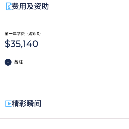
费用及资助
第一年学费（港币$）
$35,140
备注
高级文凭课程的一般修读期为两年，每年学费分两期缴
付。每期学费为港币$17,570。
除学费外，学生须缴交其他费用如保证金及学生会年
费。高级文凭学生需缴交中文及普通话单元研习教材
精彩瞬间
费。
为增强对学生的学习支援，学院或会要求部分学生修读
衔接单元／增润课程；或需参加额外培训／实习／公开
考试，并缴付所需费用。