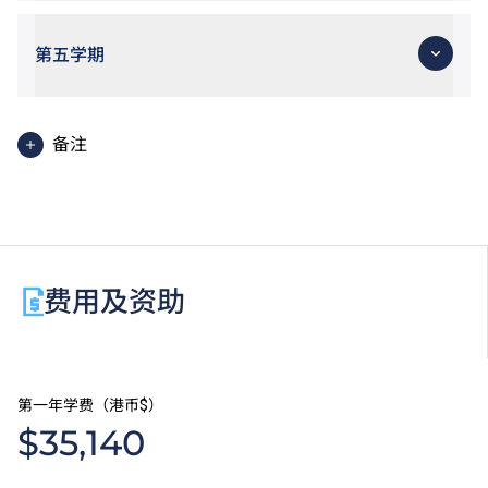
第五学期
备注
使用英语授课之单元
实习机会： 学生有机会参与香港迪士尼乐园、香港海
洋公园、康乐及文化事务署辖下场地、西九文化区、香
港话剧团、中英剧团及其他专业艺团作职前实习。
费用及资助
第一年学费（港币$）
$35,140