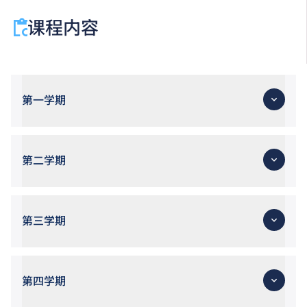
成绩，选择继续于职业训练局升读高级文凭课程。
申请人所递交的工作经验及／或资历，会经有关学系作
课程内容
个别评核。
第一学期
第二学期
第三学期
第四学期