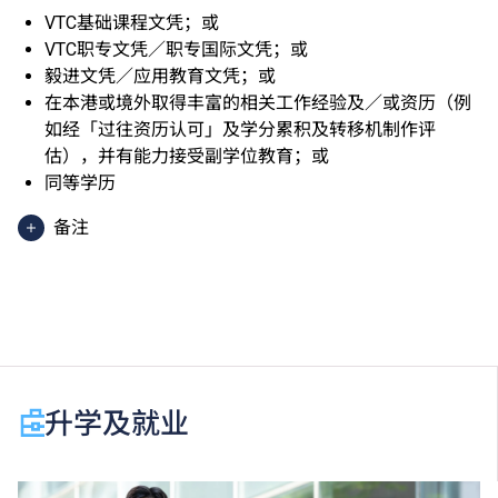
VTC基础课程文凭；或
VTC职专文凭／职专国际文凭；或
毅进文凭／应用教育文凭；或
在本港或境外取得丰富的相关工作经验及／或资历（例
如经「过往资历认可」及学分累积及转移机制作评
估），并有能力接受副学位教育；或
同等学历
备注
香港中学文凭考试应用学习科目（乙类科目）（应用学
习中文除外）取得「达标」／「达标并表现优异 (I)」
／「达标并表现优异 (II)」的成绩，于申请入学时会被
视为等同香港中学文凭考试科目成绩达「第二级」／
「第三级」／「第四级」。
于申请入学时只可计算一科其他语言科目（丙类科
升学及就业
目）。2024年及以前之其他语言科目取得「D或E级」
／「C级或以上」的成绩，于申请入学时会被视为等同
香港中学文凭考试科目成绩达「第二级」／「第三