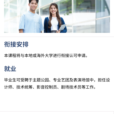
级」。 2025年或以后之法语／德语／西班牙语语言能
力水平达A2或以上、日语达N3或以上 及 韩语达TOPIK
II, 3级或以上，均被接受为一般入学条件中的五科之
一。2026年起，乌尔都语成绩达E级或以上亦会被接
受。详情请按
此处
。
香港中学文凭考试公民与社会发展科取得「达标」的成
绩，于申请入学时会被视为等同香港中学文凭考试科目
衔接安排
成绩达「第二级」。
如五科香港中学文凭考试的其中一科为公民与社会发展
本课程将与本地或海外大学进行衔接认可申请。
科，一般入学条件为在该科取得「达标」成绩，以及在
其他四个香港中学文凭考试科目（包括中国语文和英国
就业
语文）取得第二级或以上成绩。另外，数学科延伸部分
（单元一或单元二）第二级或以上成绩亦被接受为一般
毕业生可受聘于主题公园、专业艺团及表演场馆中，担任设
入学条件中的五科之一。如申请人同时持有单元一及单
计师、技术统筹、影音控制员、剧场技术员等工作。
元二成绩，于申请入学时只计算成绩较佳的一个单元。
适用于持中专教育文凭／职专文凭（于2017/18学年或
以前入读的学生须完成指定升学单元）的毕业生。
修毕职专国际文凭课程的学生，可按其BTEC及IGCSE