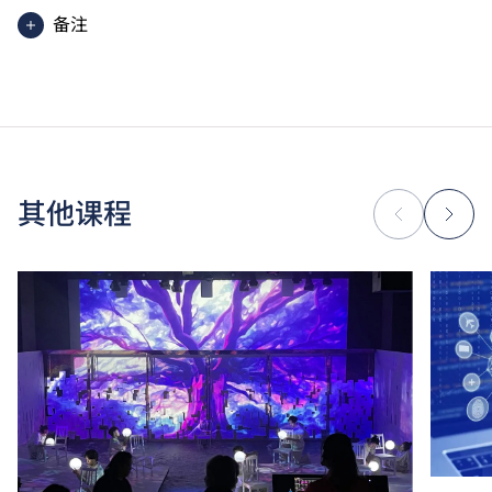
备注
高级文凭课程的一般修读期为两年，每年学费分两期缴
付。每期学费为港币$17,570。
除学费外，学生须缴交其他费用如保证金及学生会年
费。高级文凭学生需缴交中文及普通话单元研习教材
费。
为增强对学生的学习支援，学院或会要求部分学生修读
其他课程
衔接单元／增润课程；或需参加额外培训／实习／公开
考试，并缴付所需费用。
学费水平会每年检讨。课程第二年学费水平会因应通胀
及有关因素作调整。
以上资料只适用于
本地学生
。