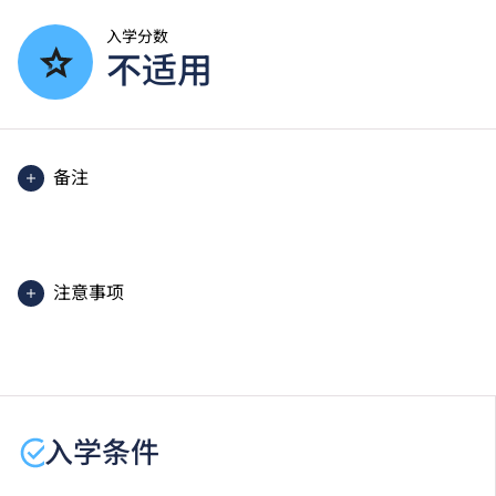
入学分数
不适用
备注
除部分单元使用英语授课。
注意事项
课程内容只适用于本地申请人。有关
非本地申请人
之课
程资料，请
按此
。
学生或须于其他VTC院校上课。VTC可因应情况取消任
何课程、修正课程名称、内容或更改开办课程的院校／
入学条件
分校／上课地点。
此为2026/27学年新开办的课程。