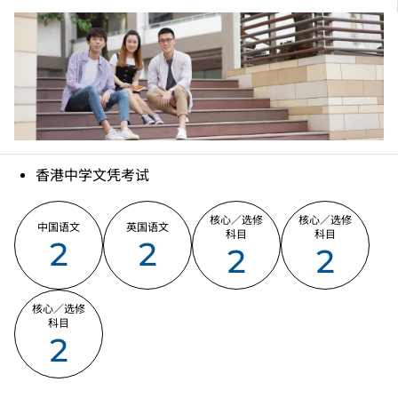
IVE（青衣）：2436 8641
香港中学文凭考试
核心／选修
核心／选修
中国语文
英国语文
科目
科目
2
2
2
2
核心／选修
科目
2