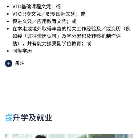
VTC基础课程文凭；或
VTC职专文凭／职专国际文凭；或
毅进文凭／应用教育文凭；或
在本港或境外取得丰富的相关工作经验及／或资历（例
如经「过往资历认可」及学分累积及转移机制作评
估），并有能力接受副学位教育；或
同等学历
备注
香港中学文凭考试应用学习科目（乙类科目）（应用学
习中文除外）取得「达标」／「达标并表现优异 (I)」
／「达标并表现优异 (II)」的成绩，于申请入学时会被
视为等同香港中学文凭考试科目成绩达「第二级」／
「第三级」／「第四级」。
于申请入学时只可计算一科其他语言科目（丙类科
升学及就业
目）。2024年及以前之其他语言科目取得「D或E级」
／「C级或以上」的成绩，于申请入学时会被视为等同
香港中学文凭考试科目成绩达「第二级」／「第三