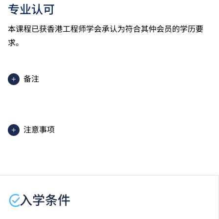
专业认可
本课程已获香港工程师学会承认为符合其仲会员的学历要
求。
备注
2025入学分数即2025年度获取录学生于香港中学文凭
考试中最佳五科成绩（包括中国语文及英国语文）的分
数。分数只供参考。（分数对应为：5**=7分；5*=6
注意事项
分；5=5分；4=4分；3=3分；2=2分；1=1分）
课程内容只适用于本地申请人。有关
非本地申请人
之课
程资料，请
按此
。
学生或须于其他VTC院校上课。VTC可因应情况取消任
何课程、修正课程名称、内容或更改开办课程的院校／
入学条件
分校／上课地点。
详情请与工程学系联络：