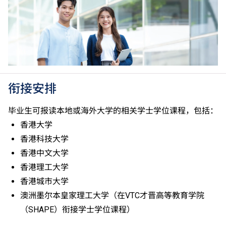
级」。 2025年或以后之法语／德语／西班牙语语言能
力水平达A2或以上、日语达N3或以上 及 韩语达TOPIK
II, 3级或以上，均被接受为一般入学条件中的五科之
一。2026年起，乌尔都语成绩达E级或以上亦会被接
受。详情请按
此处
。
香港中学文凭考试公民与社会发展科取得「达标」的成
绩，于申请入学时会被视为等同香港中学文凭考试科目
衔接安排
成绩达「第二级」。
如五科香港中学文凭考试的其中一科为公民与社会发展
毕业生可报读本地或海外大学的相关学士学位课程，包括：
科，一般入学条件为在该科取得「达标」成绩，以及在
香港大学
其他四个香港中学文凭考试科目（包括中国语文和英国
香港科技大学
语文）取得第二级或以上成绩。另外，数学科延伸部分
香港中文大学
（单元一或单元二）第二级或以上成绩亦被接受为一般
入学条件中的五科之一。如申请人同时持有单元一及单
香港理工大学
元二成绩，于申请入学时只计算成绩较佳的一个单元。
香港城市大学
适用于持中专教育文凭／职专文凭（于2017/18学年或
澳洲墨尔本皇家理工大学（在VTC才晋高等教育学院
以前入读的学生须完成指定升学单元）的毕业生。
（SHAPE）衔接学士学位课程）
修毕职专国际文凭课程的学生，可按其BTEC及IGCSE