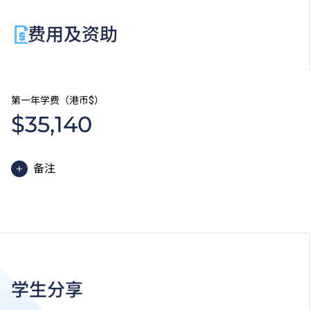
费用及资助
第一年学费（港币$）
$35,140
备注
高级文凭课程的一般修读期为两年，每年学费分两期缴
付。每期学费为港币$17,570。
除学费外，学生须缴交其他费用如保证金及学生会年
费。高级文凭学生需缴交中文及普通话单元研习教材
费。
为增强对学生的学习支援，学院或会要求部分学生修读
学生分享
衔接单元／增润课程；或需参加额外培训／实习／公开