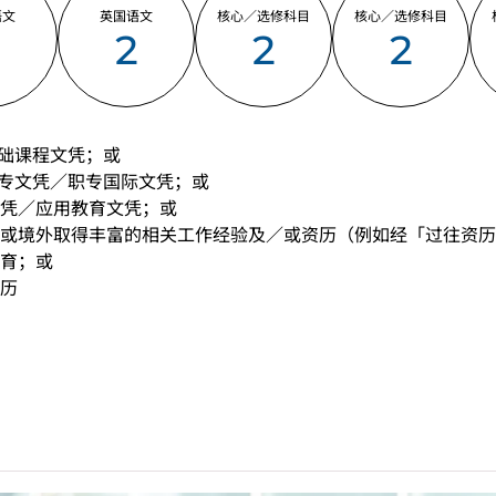
语文
英国语文
核心／选修科目
核心／选修科目
2
2
2
2
基础课程文凭；或
职专文凭／职专国际文凭；或
凭／应用教育文凭；或
或境外取得丰富的相关工作经验及／或资历（例如经「过往资历
育；或
历
中学文凭考试应用学习科目（乙类科目）（应用学习中文除外）取得
(II)」的成绩，于申请入学时会被视为等同香港中学文凭考试科
请入学时只可计算一科其他语言科目（丙类科目）。2024年及以
于申请入学时会被视为等同香港中学文凭考试科目成绩达「第二级
能力水平达A2或以上、日语达N3或以上 及 韩语达TOPIK II