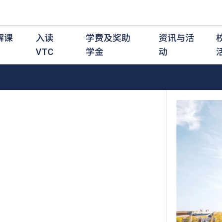
解课
入读
学费及奖助
资讯与活
VTC
学金
动
职前培训课程
职前培训
学费及资助
入学资讯
在职培训课程
在职培训
奖学金
学历程度
其
最新动态
全日制中六或以上
全日制中六或以上
全日制中六或以上
持续专业进修
持续专业进修
奖学金及奖励计划
学士学位
应
活动重温
全日制中三或以上
全日制中三或以上
全日制中三或以上
夜间兼读制
夜间兼读制
高级文凭
社
衔接学士学位
衔接学士学位
夜间兼读制
日间兼读制
日间兼读制
文凭
其
日间兼读制
证书
专
学