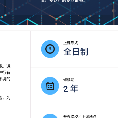
业广受认可的专业证书。
上课形式
全日制
能。透
进行有
环境的
修读期
2 年
验，为
开办院校／上课地点