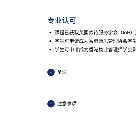
专业认可
课程已获取英国款待服务学会（IoH）
学生可申请成为香港康乐管理协会学
学生可申请成为香港物业管理师学会
备注
2025入学分数即2025年度获取
文）的分数。分数只供参考。（分数对应为
1=1分）
注意事项
课程内容只适用于本地申请人。有关
学生或须于其他VTC院校上课。VT
的院校／分校／上课地点。