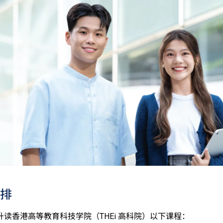
乌尔都语成绩达E级或以上亦会被接受。详情请按
此处
。
中学文凭考试公民与社会发展科取得「达标」的成绩，于申请入
。
科香港中学文凭考试的其中一科为公民与社会发展科，一般入学
考试科目（包括中国语文和英国语文）取得第二级或以上成绩。
被接受为一般入学条件中的五科之一。如申请人同时持有单元一
于持中专教育文凭／职专文凭（于2017/18学年或以前入读的
职专国际文凭课程的学生，可按其BTEC及IGCSE成绩，选择继
人所递交的工作经验及／或资历，会经有关学系作个别评核。
排
升读香港高等教育科技学院（THEi 高科院）以下课程：