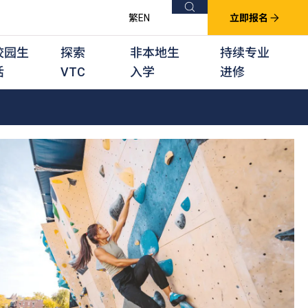
搜索
繁
EN
立即报名
校园生
探索
非本地生
持续专业
活
VTC
入学
进修
他课程
用学习课程
群培训计划
他专业课程
业考试及认可
徒及其他训练计划