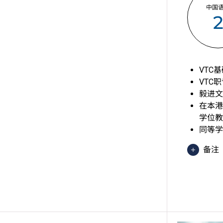
中国
VTC
VTC
毅进文
在本港
学位教
同等学
备注
香港
异 
于申
绩，
语语言