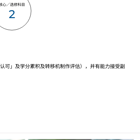
核心／选修科目
2
认可」及学分累积及转移机制作评估），并有能力接受副
「达标」／「达标并表现优异 (I)」／「达标并表现优
目成绩达「第二级」／「第三级」／「第四级」。
前之其他语言科目取得「D或E级」／「C级或以上」的成
」／「第三级」。 2025年或以后之法语／德语／西班牙
, 3级或以上，均被接受为一般入学条件中的五科之一。2026年