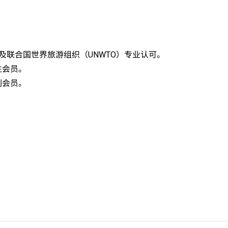
及联合国世界旅游组织（UNWTO）专业认可。
生会员。
副会员。
录学生于香港中学文凭考试中最佳五科成绩（包括中国语文及英国语
：5**=7分；5*=6分；5=5分；4=4分；3=3分；2=2分；
非本地申请人
之课程资料，请
按此
。
C可因应情况取消任何课程、修正课程名称、内容或更改开办课程