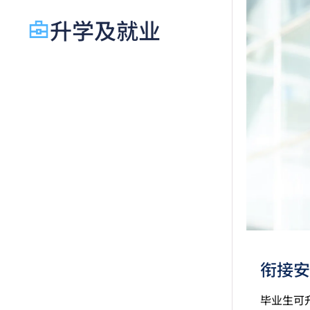
起，
升学及就业
香港
级」
如五
文凭
绩亦
适用
修毕
申请
衔接安
毕业生可