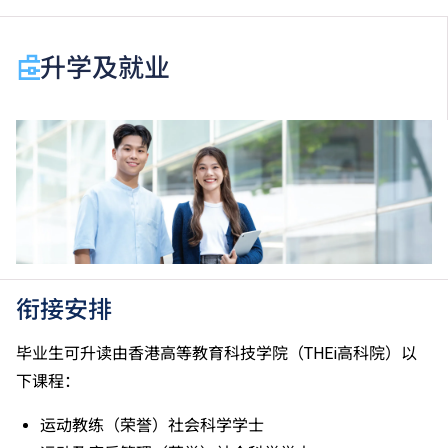
视为等同香港中学文凭考试科目成绩达「第二级」／
「第三级」／「第四级」。
于申请入学时只可计算一科其他语言科目（丙类科
升学及就业
目）。2024年及以前之其他语言科目取得「D或E级」
／「C级或以上」的成绩，于申请入学时会被视为等同
香港中学文凭考试科目成绩达「第二级」／「第三
级」。 2025年或以后之法语／德语／西班牙语语言能
力水平达A2或以上、日语达N3或以上 及 韩语达TOPIK
II, 3级或以上，均被接受为一般入学条件中的五科之
一。2026年起，乌尔都语成绩达E级或以上亦会被接
受。详情请按
此处
。
香港中学文凭考试公民与社会发展科取得「达标」的成
绩，于申请入学时会被视为等同香港中学文凭考试科目
衔接安排
成绩达「第二级」。
如五科香港中学文凭考试的其中一科为公民与社会发展
毕业生可升读由香港高等教育科技学院（THEi高科院）以
科，一般入学条件为在该科取得「达标」成绩，以及在
下课程：
其他四个香港中学文凭考试科目（包括中国语文和英国
语文）取得第二级或以上成绩。另外，数学科延伸部分
运动教练（荣誉）社会科学学士
（单元一或单元二）第二级或以上成绩亦被接受为一般