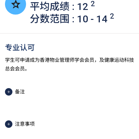
2
平均成绩 : 12
2
分数范围 : 10 - 14
专业认可
学生可申请成为香港物业管理师学会会员，及健康运动科技
总会会员。
备注
上课及训练地点包括香港知专设计学院及IVE（柴湾）
2025入学分数即2025年度获取录学生于香港中学文凭
考试中最佳五科成绩（包括中国语文及英国语文）的分
注意事项
数。分数只供参考。（分数对应为：5**=7分；5*=6
分；5=5分；4=4分；3=3分；2=2分；1=1分）
课程内容只适用于本地申请人。有关
非本地申请人
之课