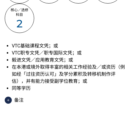
核心／选修
科目
2
VTC基础课程文凭；或
VTC职专文凭／职专国际文凭；或
毅进文凭／应用教育文凭；或
在本港或境外取得丰富的相关工作经验及／或资历（例
如经「过往资历认可」及学分累积及转移机制作评
估），并有能力接受副学位教育；或
同等学历
备注
香港中学文凭考试应用学习科目（乙类科目）（应用学
习中文除外）取得「达标」／「达标并表现优异 (I)」
／「达标并表现优异 (II)」的成绩，于申请入学时会被