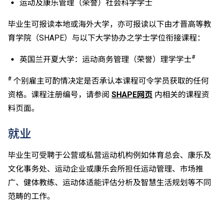
运动及康乐管理（荣誉）社会科学学士
入学条件中的五科之一。如申请人同时持有单元一及单
元二成绩，于申请入学时只计算成绩较佳的一个单元。
毕业生可报读本地或海外大学，亦可报读以下由才晋高等教
适用于持中专教育文凭／职专文凭（于2017/18学年或
育学院（SHAPE）与以下大学协办之学士学位衔接课程：
以前入读的学生须完成指定升学单元）的毕业生。
修毕职专国际文凭课程的学生，可按其BTEC及IGCSE
#
英国兰开夏大学：运动商务管理（荣誉）理学学士
成绩，选择继续于职业训练局升读高级文凭课程。
申请人所递交的工作经验及／或资历，会经有关学系作
#
个别雇主可酌情决定是否承认本课程可令学员获取的任何
个别评核。
资格。课程注册编号，请参阅
SHAPE网页
内相关的课程资
申请人须通过基本体能测试。
料页面。
就业
毕业生可受聘于公营或私营运动机构例如体育总会、康乐及
文化事务处、运动企业或康乐会所担任运动管理、市场推
广、健体教练、运动体适能评估分析及智慧生活规划等不同
范畴的工作。