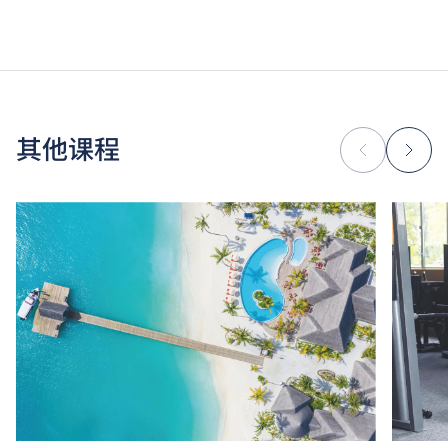
高级文凭课程的一般修读期为两年，每年学费分两期缴
付。每期学费为港币$17,570。
除学费外，学生须缴交其他费用如保证金及学生会年
费。高级文凭学生需缴交中文及普通话单元研习教材
费。
为增强对学生的学习支援，学院或会要求部分学生修读
其他课程
衔接单元／增润课程；或需参加额外培训／实习／公开
考试，并缴付所需费用。
学费水平会每年检讨。课程第二年学费水平会因应通胀
及有关因素作调整。
以上资料只适用于
本地学生
。