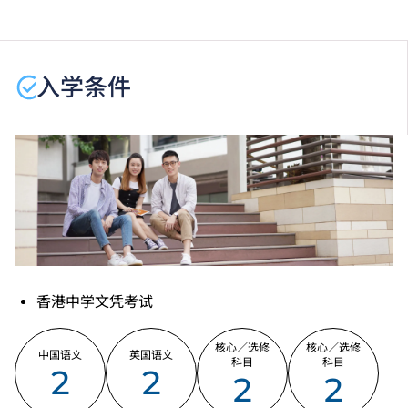
程资料，请
按此
。
学生或须于其他VTC院校上课。VTC可因应情况取消任
何课程、修正课程名称、内容或更改开办课程的院校／
入学条件
分校／上课地点。
此课程为跨学科协作课程，由酒店及旅游学科、设计学
科与资讯科技学科合办。
香港中学文凭考试
核心／选修
核心／选修
中国语文
英国语文
科目
科目
2
2
2
2