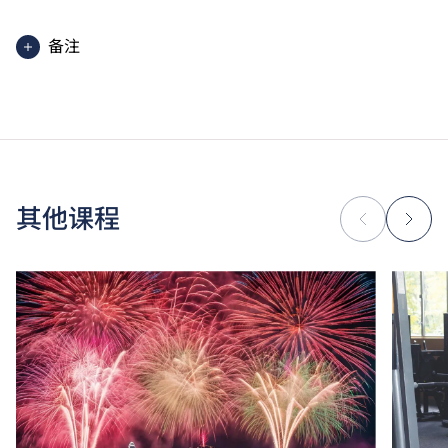
备注
高级文凭课程的一般修读期为两年，每年学费分两期缴
付。每期学费为港币$17,570。
除学费外，学生须缴交其他费用如保证金及学生会年
费。高级文凭学生需缴交中文及普通话单元研习教材
费。
为增强对学生的学习支援，学院或会要求部分学生修读
其他课程
衔接单元／增润课程；或需参加额外培训／实习／公开
考试，并缴付所需费用。
学费水平会每年检讨。课程第二年学费水平会因应通胀
及有关因素作调整。
以上资料只适用于
本地学生
。