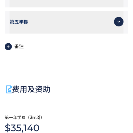
第五学期
备注
工作实习：所有酒店及旅遊学科课程的学生必须在相关
业界内实习。实习期间学生或需轮班及在晚上、周末或
公众假期工作。
使用英語授課之單元
费用及资助
第一年学费（港币$）
$35,140