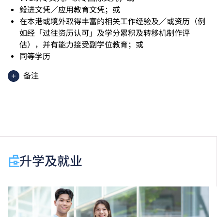
毅进文凭／应用教育文凭；或
在本港或境外取得丰富的相关工作经验及／或资历（例
如经「过往资历认可」及学分累积及转移机制作评
估），并有能力接受副学位教育；或
同等学历
备注
香港中学文凭考试应用学习科目（乙类科目）（应用学
习中文除外）取得「达标」／「达标并表现优异 (I)」
／「达标并表现优异 (II)」的成绩，于申请入学时会被
视为等同香港中学文凭考试科目成绩达「第二级」／
「第三级」／「第四级」。
于申请入学时只可计算一科其他语言科目（丙类科
升学及就业
目）。2024年及以前之其他语言科目取得「D或E级」
／「C级或以上」的成绩，于申请入学时会被视为等同
香港中学文凭考试科目成绩达「第二级」／「第三
级」。 2025年或以后之法语／德语／西班牙语语言能
力水平达A2或以上、日语达N3或以上 及 韩语达TOPIK