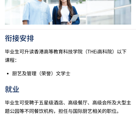
II, 3级或以上，均被接受为一般入学条件中的五科之
一。2026年起，乌尔都语成绩达E级或以上亦会被接
受。详情请按
此处
。
香港中学文凭考试公民与社会发展科取得「达标」的成
绩，于申请入学时会被视为等同香港中学文凭考试科目
衔接安排
成绩达「第二级」。
如五科香港中学文凭考试的其中一科为公民与社会发展
毕业生可升读香港高等教育科技学院（THEi高科院）以下
科，一般入学条件为在该科取得「达标」成绩，以及在
课程：
其他四个香港中学文凭考试科目（包括中国语文和英国
语文）取得第二级或以上成绩。另外，数学科延伸部分
厨艺及管理（荣誉）文学士
（单元一或单元二）第二级或以上成绩亦被接受为一般
入学条件中的五科之一。如申请人同时持有单元一及单
就业
元二成绩，于申请入学时只计算成绩较佳的一个单元。
适用于持中专教育文凭／职专文凭（于2017/18学年或
毕业生可受聘于五星级酒店、高级餐厅、高级会所及大型主
以前入读的学生须完成指定升学单元）的毕业生。
题公园等不同餐饮机构，担任与国际厨艺相关的职位。
修毕职专国际文凭课程的学生，可按其BTEC及IGCSE
成绩，选择继续于职业训练局升读高级文凭课程。
申请人所递交的工作经验及／或资历，会经有关学系作