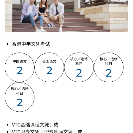
病毒抗体lgG测试。
若甲型肝炎病毒抗体的测试结果呈现阴性，建议学生注
射疫苗。
学生须自费验身及购买课程指定之教科书、制服及鞋，
如学生未符合指定要求，本学院有权取消其入学资格。
课程内容中所列项目只是课程重点内容，尚有其他单元
香港中学文凭考试
未能尽录。
学生在完成食物安全与卫生单元后，可选择自费报考由
英国皇家公共卫生学会举办的餐饮服务食品安全二级奖
核心／选修
核心／选修
中国语文
英国语文
科目
科目
励证书考试，合格者可获颁证书。
2
2
2
2
为配合课程需要，学生可能被安排于其他分校及地点上
课或实习（包括星期六、日、公众假期及晚上实习）。
此为2026/27学年新开办的课程。
核心／选修
科目
2
VTC基础课程文凭；或
VTC职专文凭／职专国际文凭；或