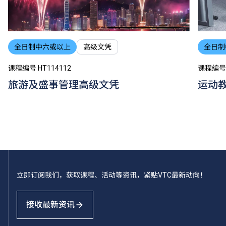
全日制中六或以上
高级文凭
全日制
课程编号 HT114112
课程编号 
旅游及盛事管理高级文凭
运动
立即订阅我们，获取课程、活动等资讯，紧贴VTC最新动向！
接收最新资讯