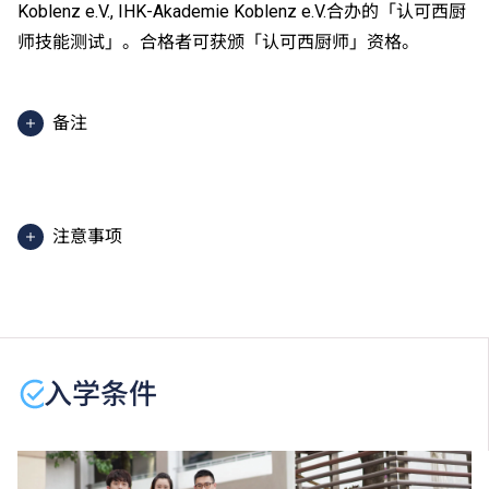
Koblenz e.V., IHK-Akademie Koblenz e.V.合办的「认可西厨
师技能测试」。合格者可获颁「认可西厨师」资格。
备注
上课及训练地点包括但不限于国际厨艺学院、职业训练
局薄扶林大楼、职业训练局九龙湾大楼、天水围训练中
心、薄扶林中式及西式训练餐厅、T酒店、训练饭堂
注意事项
（学膳堂）及九龙湾西式训练餐厅。
除特定单元外，此课程的授课语言一般为中文（普通
课程内容只适用于本地申请人。有关
非本地申请人
之课
话）（除部分单元使用英语授课）。
程资料，请
按此
。
学生或须于其他VTC院校上课。VTC 可因应情况取消任
何课程、修正课程名称、内容或更改开办课程的院校／
入学条件
分校／上课地点。
学生在受训期间，必须符合食物处理人员的健康水平，
并须于入学前接受一次自费的健康检查，包括胸部X光
检查，小便常规、大便常规、大便种菌检查、甲型肝炎