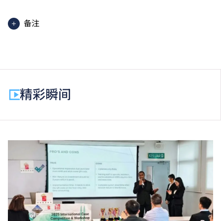
备注
高级文凭课程的一般修读期为两年，每年学费分两期缴
付。每期学费为港币$17,570。
除学费外，学生须缴交其他费用如保证金及学生会年
费。高级文凭学生需缴交中文及普通话单元研习教材
精彩瞬间
费。
为增强对学生的学习支援，学院或会要求部分学生修读
衔接单元／增润课程；或需参加额外培训／实习／公开
考试，并缴付所需费用。
学费水平会每年检讨。课程第二年学费水平会因应通胀
及有关因素作调整。
以上资料只适用于
本地学生
。