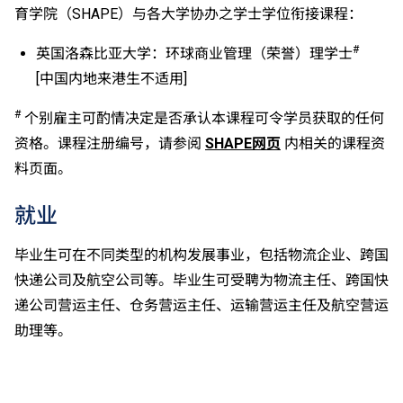
科，一般入学条件为在该科取得「达标」成绩，以及在
育学院（SHAPE）与各大学协办之学士学位衔接课程：
其他四个香港中学文凭考试科目（包括中国语文和英国
语文）取得第二级或以上成绩。另外，数学科延伸部分
#
英国洛森比亚大学：环球商业管理（荣誉）理学士
（单元一或单元二）第二级或以上成绩亦被接受为一般
[中国内地来港生不适用]
入学条件中的五科之一。如申请人同时持有单元一及单
元二成绩，于申请入学时只计算成绩较佳的一个单元。
#
个别雇主可酌情决定是否承认本课程可令学员获取的任何
适用于持中专教育文凭／职专文凭（于2017/18学年或
资格。课程注册编号，请参阅
SHAPE网页
内相关的课程资
以前入读的学生须完成指定升学单元）的毕业生。
料页面。
修毕职专国际文凭课程的学生，可按其BTEC及IGCSE
成绩，选择继续于职业训练局升读高级文凭课程。
就业
申请人所递交的工作经验及／或资历，会经有关学系作
个别评核。
毕业生可在不同类型的机构发展事业，包括物流企业、跨国
快递公司及航空公司等。毕业生可受聘为物流主任、跨国快
递公司营运主任、仓务营运主任、运输营运主任及航空营运
助理等。