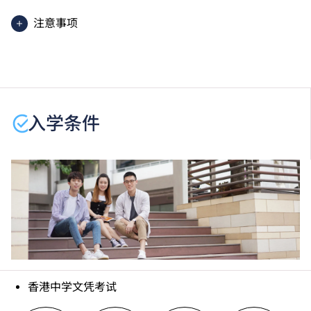
考试中最佳五科成绩（包括中国语文及英国语文）的分
注意事项
数。分数只供参考。（分数对应为：5**=7分；5*=6
分；5=5分；4=4分；3=3分；2=2分；1=1分）
课程内容只适用于本地申请人。有关
非本地申请人
之课
程资料，请
按此
。
学生或须于其他VTC院校上课。VTC可因应情况取消任
何课程、修正课程名称、内容或更改开办课程的院校／
入学条件
分校／上课地点。
香港中学文凭考试