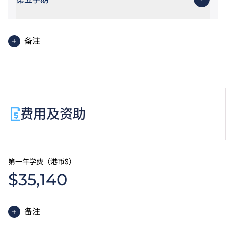
备注
视乎工作性质及个别课程的安排，职场综合实习将于课
程修读期内之适当时段进行。
费用及资助
第一年学费（港币$）
$35,140
备注