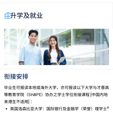
视为等同香港中学文凭考试科目成绩达「第二级」／
「第三级」／「第四级」。
于申请入学时只可计算一科其他语言科目（丙类科
升学及就业
目）。2024年及以前之其他语言科目取得「D或E级」
／「C级或以上」的成绩，于申请入学时会被视为等同
香港中学文凭考试科目成绩达「第二级」／「第三
级」。 2025年或以后之法语／德语／西班牙语语言能
力水平达A2或以上、日语达N3或以上 及 韩语达TOPIK
II, 3级或以上，均被接受为一般入学条件中的五科之
一。2026年起，乌尔都语成绩达E级或以上亦会被接
受。详情请按
此处
。
香港中学文凭考试公民与社会发展科取得「达标」的成
绩，于申请入学时会被视为等同香港中学文凭考试科目
衔接安排
成绩达「第二级」。
如五科香港中学文凭考试的其中一科为公民与社会发展
毕业生可报读本地或海外大学，亦可报读以下大学与才晋高
科，一般入学条件为在该科取得「达标」成绩，以及在
等教育学院（SHAPE）协办之学士学位衔接课程 [中国内地
其他四个香港中学文凭考试科目（包括中国语文和英国
来港生不适用] ：
语文）取得第二级或以上成绩。另外，数学科延伸部分
#
英国洛森比亚大学：国际银行及金融学（荣誉）理学士
（单元一或单元二）第二级或以上成绩亦被接受为一般