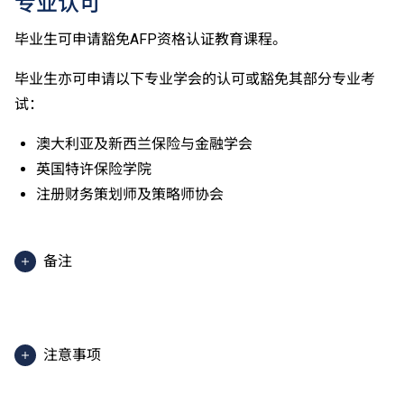
专业认可
毕业生可申请豁免AFP资格认证教育课程。
毕业生亦可申请以下专业学会的认可或豁免其部分专业考
试：
澳大利亚及新西兰保险与金融学会
英国特许保险学院
注册财务策划师及策略师协会
备注
2025入学分数即2025年度获取录学生于香港中学文凭
考试中最佳五科成绩（包括中国语文及英国语文）的分
数。分数只供参考。（分数对应为：5**=7分；5*=6
注意事项
分；5=5分；4=4分；3=3分；2=2分；1=1分）
课程内容只适用于本地申请人。有关
非本地申请人
之课