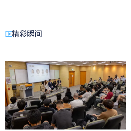
高级文凭课程的一般修读期为两年，每年学费分两期缴
付。每期学费为港币$17,570。
除学费外，学生须缴交其他费用如保证金及学生会年
费。高级文凭学生需缴交中文及普通话单元研习教材
精彩瞬间
费。
为增强对学生的学习支援，学院或会要求部分学生修读
衔接单元／增润课程；或需参加额外培训／实习／公开
考试，并缴付所需费用。
学费水平会每年检讨。课程第二年学费水平会因应通胀
及有关因素作调整。
以上资料只适用于
本地学生
。