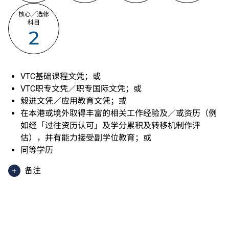
核心／选修
科目
2
VTC基础课程文凭；或
VTC职专文凭／职专国际文凭；或
毅进文凭／应用教育文凭；或
在本港或境外取得丰富的相关工作经验及／或资历（例
如经「过往资历认可」及学分累积及转移机制作评
估），并有能力接受副学位教育；或
同等学历
备注
香港中学文凭考试应用学习科目（乙类科目）（应用学
习中文除外）取得「达标」／「达标并表现优异 (I)」
／「达标并表现优异 (II)」的成绩，于申请入学时会被