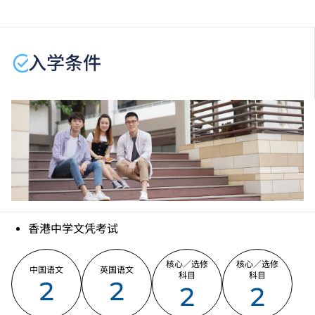
程资料，请
按此
。
学生或须于其他VTC院校上课。VTC可因应情况取消任
何课程、修正课程名称、内容或更改开办课程的院校／
入学条件
分校／上课地点。
香港中学文凭考试
核心／选修
核心／选修
中国语文
英国语文
科目
科目
2
2
2
2