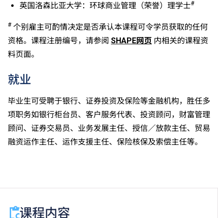
入学条件中的五科之一。如申请人同时持有单元一及单
#
英国洛森比亚大学：环球商业管理（荣誉）理学士
元二成绩，于申请入学时只计算成绩较佳的一个单元。
#
个别雇主可酌情决定是否承认本课程可令学员获取的任何
适用于持中专教育文凭／职专文凭（于2017/18学年或
以前入读的学生须完成指定升学单元）的毕业生。
资格。课程注册编号，请参阅
SHAPE网页
内相关的课程资
修毕职专国际文凭课程的学生，可按其BTEC及IGCSE
料页面。
成绩，选择继续于职业训练局升读高级文凭课程。
申请人所递交的工作经验及／或资历，会经有关学系作
就业
个别评核。
毕业生可受聘于银行、证券投资及保险等金融机构，胜任多
项职务如银行柜台员、客户服务代表、投资顾问，财富管理
顾问、证券交易员、业务发展主任、授信／放款主任、贸易
融资运作主任、运作支援主任、保险核保及索偿主任等。
课程内容