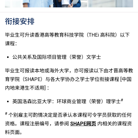
受。详情请按
此处
。
香港中学文凭考试公民与社会发展科取得「达标」的成
绩，于申请入学时会被视为等同香港中学文凭考试科目
衔接安排
成绩达「第二级」。
如五科香港中学文凭考试的其中一科为公民与社会发展
毕业生可升读香港高等教育科技学院（THEi 高科院）以下
科，一般入学条件为在该科取得「达标」成绩，以及在
课程：
其他四个香港中学文凭考试科目（包括中国语文和英国
语文）取得第二级或以上成绩。另外，数学科延伸部分
公共关系及国际项目管理（荣誉）文学士
（单元一或单元二）第二级或以上成绩亦被接受为一般
入学条件中的五科之一。如申请人同时持有单元一及单
毕业生可报读本地或海外大学，亦可报读以下由才晋高等教
元二成绩，于申请入学时只计算成绩较佳的一个单元。
育学院（SHAPE）与各大学协办之学士学位衔接课程 [中国
适用于持中专教育文凭／职专文凭（于2017/18学年或
内地来港生不适用] ：
以前入读的学生须完成指定升学单元）的毕业生。
修毕职专国际文凭课程的学生，可按其BTEC及IGCSE
#
英国洛森比亚大学：环球商业管理（荣誉）理学士
成绩，选择继续于职业训练局升读高级文凭课程。
申请人所递交的工作经验及／或资历，会经有关学系作
#
个别雇主可酌情决定是否承认本课程可令学员获取的任何
个别评核。
资格。课程注册编号，请参阅
SHAPE网页
内相关的课程资
料页面。