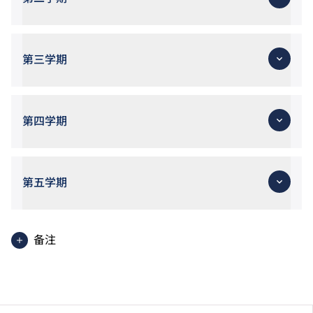
第三学期
第四学期
第五学期
备注
视乎工作性质及个别课程的安排，职场综合实习将于课
程修读期内之适当时段进行。