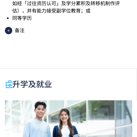
如经「过往资历认可」及学分累积及转移机制作评
估），并有能力接受副学位教育；或
同等学历
备注
香港中学文凭考试应用学习科目（乙类科目）（应用学
习中文除外）取得「达标」／「达标并表现优异 (I)」
／「达标并表现优异 (II)」的成绩，于申请入学时会被
视为等同香港中学文凭考试科目成绩达「第二级」／
「第三级」／「第四级」。
于申请入学时只可计算一科其他语言科目（丙类科
升学及就业
目）。2024年及以前之其他语言科目取得「D或E级」
／「C级或以上」的成绩，于申请入学时会被视为等同
香港中学文凭考试科目成绩达「第二级」／「第三
级」。 2025年或以后之法语／德语／西班牙语语言能
力水平达A2或以上、日语达N3或以上 及 韩语达TOPIK
II, 3级或以上，均被接受为一般入学条件中的五科之
一。2026年起，乌尔都语成绩达E级或以上亦会被接