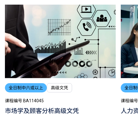
全日制中六或以上
高级文凭
全日制
课程编号 BA114045
课程编号 
市场学及顾客分析高级文凭
人力