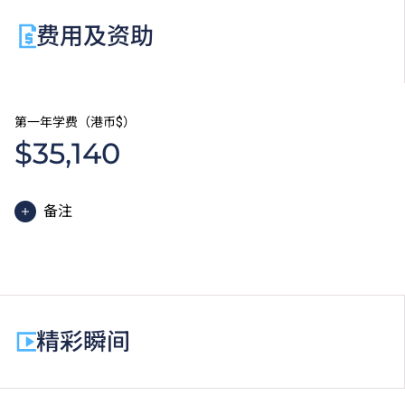
费用及资助
第一年学费（港币$）
$35,140
备注
高级文凭课程的一般修读期为两年，每年学费分两期缴
付。每期学费为港币$17,570。
除学费外，学生须缴交其他费用如保证金及学生会年
费。高级文凭学生需缴交中文及普通话单元研习教材
精彩瞬间
费。
为增强对学生的学习支援，学院或会要求部分学生修读
衔接单元／增润课程；或需参加额外培训／实习／公开
考试，并缴付所需费用。