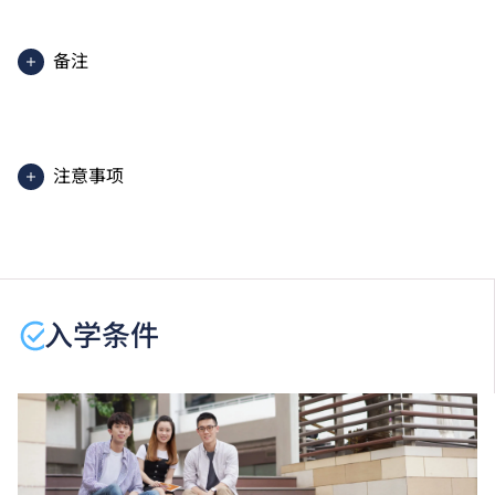
备注
2025入学分数即2025年度获取录学生于香港中学文凭
考试中最佳五科成绩（包括中国语文及英国语文）的分
数。分数只供参考。（分数对应为：5**=7分；5*=6
注意事项
分；5=5分；4=4分；3=3分；2=2分；1=1分）
课程内容只适用于本地申请人。有关
非本地申请人
之课
程资料，请
按此
。
学生或须于其他VTC院校上课。VTC可因应情况取消任
何课程、修正课程名称、内容或更改开办课程的院校／
入学条件
分校／上课地点。