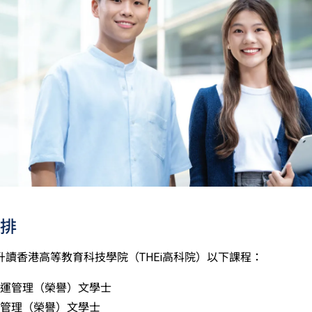
科香港中學文憑考試的其中一科為公民與社會發展科，一般入學
考試科目（包括中國語文和英國語文）取得第二級或以上成績。
被接受為一般入學條件中的五科之一。如申請人同時持有單元一
於持中專教育文憑／職專文憑（於2017/18學年或以前入讀的
職專國際文憑課程的學生，可按其BTEC及IGCSE成績，選擇繼
人所遞交的工作經驗及／或資歷，會經有關學系作個別評核。
排
升讀香港高等教育科技學院（THEi高科院）以下課程：
運管理（榮譽）文學士
管理（榮譽）文學士