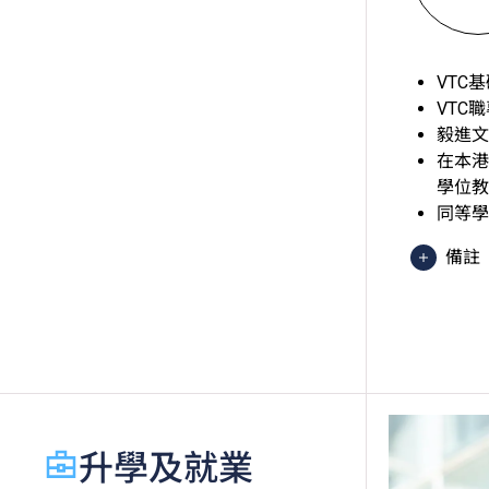
VTC
VTC
毅進文
在本港
學位教
同等學
備註
香港
異 
於申
績，
語語言
起，
升學及就業
香港
級」