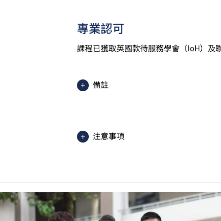
專業認可
課程已獲取英國款待服務學會（IoH）及
備註
2025入學分數即2025年度獲取
文）的分數。分數只供參考。（分數對應為
1=1分）
注意事項
課程內容只適用於本地申請人。有關
學生或須於其他VTC院校上課。VT
的院校／分校／上課地點。
學生必須於入學後接受一次自費的健
學生須購買課程指定之制服。