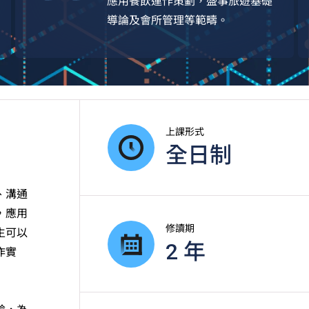
應用餐飲運作策劃，盛事旅遊基礎
導論及會所管理等範疇。
上課形式
全日制
、溝通
，應用
修讀期
生可以
2 年
作實