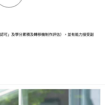
認可」及學分累積及轉移機制作評估），並有能力接受副
「達標」／「達標並表現優異 (I)」／「達標並表現優
目成績達「第二級」／「第三級」／「第四級」。
前之其他語言科目取得「D或E級」／「C級或以上」的成
」／「第三級」。 2025年或以後之法語／德語／西班牙
, 3級或以上，均被接受為一般入學條件中的五科之一。2026年
學時會被視為等同香港中學文憑考試科目成績達「第二