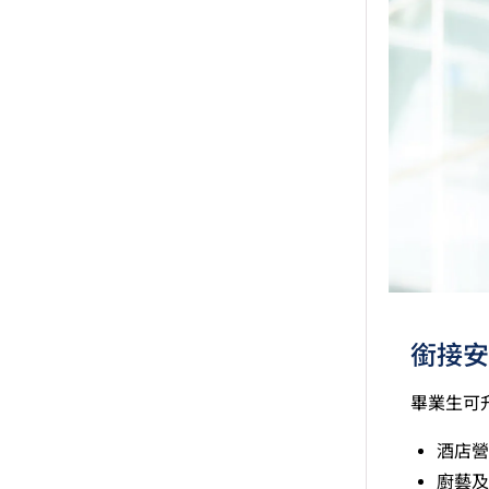
如五
文憑
績亦
適用
修畢
申請
銜接安
畢業生可
酒店營
廚藝及