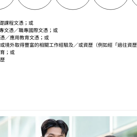
基礎課程文憑；或
職專文憑／職專國際文憑；或
憑／應用教育文憑；或
或境外取得豐富的相關工作經驗及／或資歷（例如經「過往資歷
育；或
歷
中學文憑考試應用學習科目（乙類科目）（應用學習中文除外）取得
(II)」的成績，於申請入學時會被視為等同香港中學文憑考試科
請入學時只可計算一科其他語言科目（丙類科目）。2024年及以
於申請入學時會被視為等同香港中學文憑考試科目成績達「第二級
能力水平達A2或以上、日語達N3或以上 及 韓語達TOPIK II
烏爾都語成績達E級或以上亦會被接受。詳情請按
此處
。
中學文憑考試公民與社會發展科取得「達標」的成績，於申請入
。