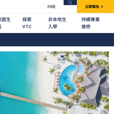
搜尋
EN
简
立即報名
校園生
探索
非本地生
持續專業
活
VTC
入學
進修
他課程
用學習課程
群培訓計劃
他專業課程
業考試及認可
徒及其他訓練計劃