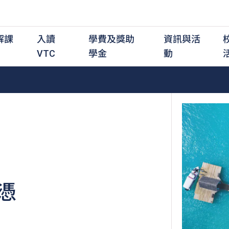
解課
入讀
學費及獎助
資訊與活
VTC
學金
動
職前培訓課程
職前培訓
學費及資助
入學資訊
在職培訓課程
在職培訓
獎學金
學歷程度
其
最新動態
全日制中六或以上
全日制中六或以上
全日制中六或以上
持續專業進修
持續專業進修
獎學金及獎勵計劃
學士學位
應
活動重溫
全日制中三或以上
全日制中三或以上
全日制中三或以上
夜間兼讀制
夜間兼讀制
高級文憑
社
銜接學士學位
銜接學士學位
夜間兼讀制
日間兼讀制
日間兼讀制
文憑
其
日間兼讀制
證書
專
憑
學