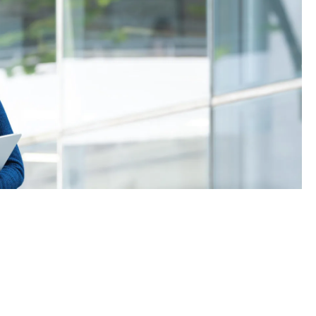
條件為在該科取得「達標」成績，以及在其他四個香港中學
另外，數學科延伸部分（單元一或單元二）第二級或以上成
及單元二成績，於申請入學時只計算成績較佳的一個單元。
學生須完成指定升學單元）的畢業生。
續於職業訓練局升讀高級文憑課程。