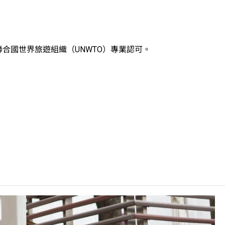
聯合國世界旅遊組織（UNWTO）專業認可。
錄學生於香港中學文憑考試中最佳五科成績（包括中國語文及英國語
：5**=7分；5*=6分；5=5分；4=4分；3=3分；2=2分；
非本地申請人
之課程資料，請
按此
。
C可因應情況取消任何課程、修正課程名稱、內容或更改開辦課程
康檢查，證明符合食物處理人員的健康水平。