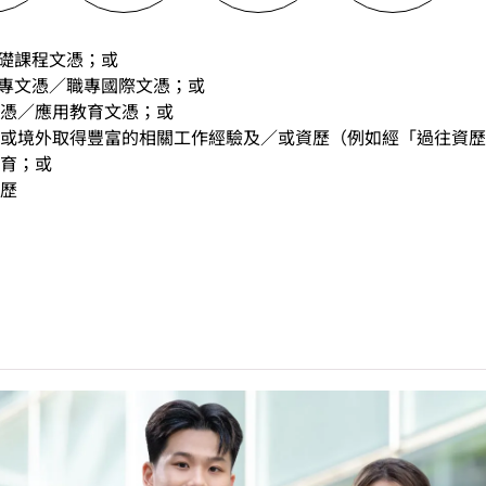
基礎課程文憑；或
職專文憑／職專國際文憑；或
憑／應用教育文憑；或
或境外取得豐富的相關工作經驗及／或資歷（例如經「過往資歷
育；或
歷
中學文憑考試應用學習科目（乙類科目）（應用學習中文除外）取得
(II)」的成績，於申請入學時會被視為等同香港中學文憑考試科
請入學時只可計算一科其他語言科目（丙類科目）。2024年及以
於申請入學時會被視為等同香港中學文憑考試科目成績達「第二級
能力水平達A2或以上、日語達N3或以上 及 韓語達TOPIK II
烏爾都語成績達E級或以上亦會被接受。詳情請按
此處
。
中學文憑考試公民與社會發展科取得「達標」的成績，於申請入
。