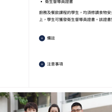
衛生督導員證書
廚務及餐飲課程的學生，均須修讀食物安
上，學生可獲發衛生督導員證書。該證書
備註
上課及訓練地點包括但不限於國際廚
圍訓練中心、薄扶林中式及西式訓練
2025入學分數即2025年度獲取
注意事項
文）的分數。分數只供參考。（分數對應為
1=1分）
課程內容只適用於本地申請人。有關
除特定單元外，本課程的授課語言一
學生或須於其他VTC院校上課。VT
的院校／分校／上課地點。
本課程學生有需要參與品酒活動（評
申請人，未必適合報讀此課程。
學生在受訓期間，必須符合食物處理