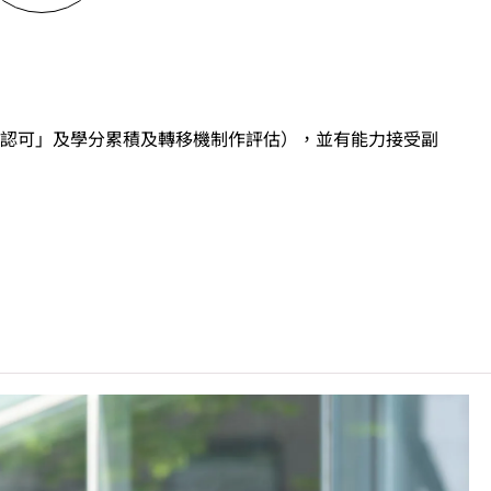
認可」及學分累積及轉移機制作評估），並有能力接受副
「達標」／「達標並表現優異 (I)」／「達標並表現優
目成績達「第二級」／「第三級」／「第四級」。
前之其他語言科目取得「D或E級」／「C級或以上」的成
」／「第三級」。 2025年或以後之法語／德語／西班牙
, 3級或以上，均被接受為一般入學條件中的五科之一。2026年
學時會被視為等同香港中學文憑考試科目成績達「第二