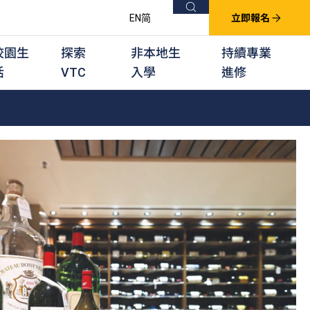
搜尋
EN
简
立即報名
校園生
探索
非本地生
持續專業
活
VTC
入學
進修
他課程
用學習課程
群培訓計劃
他專業課程
業考試及認可
徒及其他訓練計劃