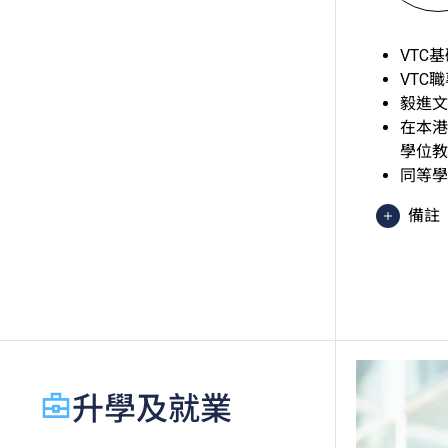
VTC
VTC
毅進文
在本港
學位教
同等學
備註
香港
異 
於申
績，
語語言
起，
升學及就業
香港
級」