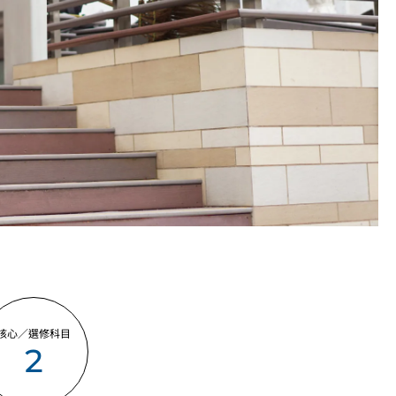
大便種菌檢查、甲型肝炎病毒抗體lgG測試。
陰性，建議學生注射疫苗。
科書、制服及鞋，如學生未符合指定要求，本學院有權取消其入
可選擇自費報考由英國皇家公共衛生學會舉辦的餐飲服務食品安
證書。
選擇自費參加院校安排相關的各專業資格證書考試，合格者可獲
其他分校及地點上課或實習（包括星期六、日、公眾假期及晚上
核心／選修科目
2