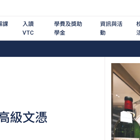
解課
入讀
學費及獎助
資訊與活
VTC
學金
動
職前培訓課程
職前培訓
學費及資助
入學資訊
在職培訓課程
在職培訓
獎學金
學歷程度
其
最新動態
全日制中六或以上
全日制中六或以上
全日制中六或以上
持續專業進修
持續專業進修
獎學金及獎勵計劃
學士學位
應
活動重溫
全日制中三或以上
全日制中三或以上
全日制中三或以上
夜間兼讀制
夜間兼讀制
高級文憑
社
銜接學士學位
銜接學士學位
夜間兼讀制
日間兼讀制
日間兼讀制
文憑
其
日間兼讀制
證書
專
高級文憑
學