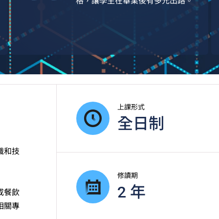
格，讓學生在畢業後有多元出路。
上課形式
全日制
識和技
修讀期
2 年
或餐飲
相關專