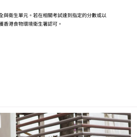
全與衛生單元。若在相關考試達到指定的分數或以
獲香港食物環境衛生署認可。
藝學院、職業訓練局薄扶林大樓、職業訓練局九龍灣大樓、天水
餐廳、T酒店、訓練飯堂（學膳堂）及九龍灣西式訓練餐廳。
錄學生於香港中學文憑考試中最佳五科成績（包括中國語文及英國語
：5**=7分；5*=6分；5=5分；4=4分；3=3分；2=2分；
非本地申請人
之課程資料，請
按此
。
般為英語（輔以中文）
C可因應情況取消任何課程、修正課程名稱、內容或更改開辦課程
審外觀、香氣、口感），如因身體健康原因而不適合品酒活動的
人員的健康水平，並須於入學前接受一次自費的健康檢查，包括