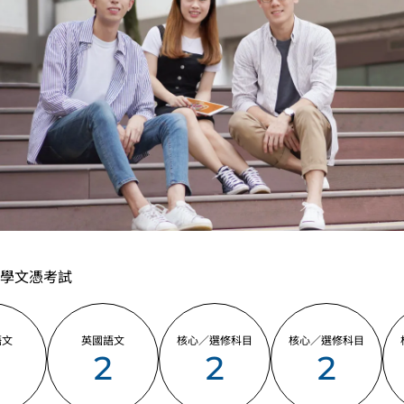
胸部X光檢查，小便常規、大便常規、
若甲型肝炎病毒抗體的測試結果呈現
學生須自費驗身及購買課程指定之教
學資格。
學生在完成食物安全與衛生單元後，
全二級獎勵證書考試，合格者可獲頒
學生在完成各相關的課程單元後，可
頒有關專業證書。
為配合課程需要，學生可能被安排於
實習）
學文憑考試
語文
英國語文
核心／選修科目
核心／選修科目
2
2
2
2