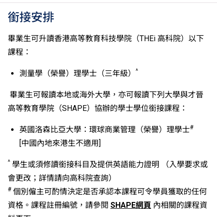
績，於申請入學時會被視為等同香港中學文憑考試科目
銜接安排
成績達「第二級」。
如五科香港中學文憑考試的其中一科為公民與社會發展
畢業生可升讀香港高等教育科技學院（THEi 高科院）以下
科，一般入學條件為在該科取得「達標」成績，以及在
課程：
其他四個香港中學文憑考試科目（包括中國語文和英國
語文）取得第二級或以上成績。另外，數學科延伸部分
^
測量學（榮譽）理學士（三年級）
（單元一或單元二）第二級或以上成績亦被接受為一般
入學條件中的五科之一。如申請人同時持有單元一及單
畢業生可報讀本地或海外大學，亦可報讀下列大學與才晉
元二成績，於申請入學時只計算成績較佳的一個單元。
高等教育學院（SHAPE）協辦的學士學位銜接課程：
適用於持中專教育文憑／職專文憑（於2017/18學年或
以前入讀的學生須完成指定升學單元）的畢業生。
#
英國洛森比亞大學：環球商業管理（榮譽）理學士
修畢職專國際文憑課程的學生，可按其BTEC及IGCSE
[中國內地來港生不適用]
成績，選擇繼續於職業訓練局升讀高級文憑課程。
申請人所遞交的工作經驗及／或資歷，會經有關學系作
^
學生或須修讀銜接科目及提供英語能力證明 （入學要求或
個別評核。
會更改；詳情請向高科院查詢）
#
個別僱主可酌情決定是否承認本課程可令學員獲取的任何
資格。課程註冊編號，請參閱
SHAPE網頁
內相關的課程資