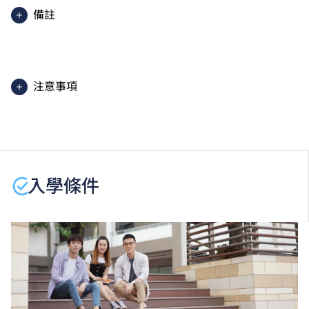
備註
除部分單元使用英語授課。
2025入學分數即2025年度獲取錄學生於香港中學文憑
考試中最佳五科成績（包括中國語文及英國語文）的分
注意事項
數。分數只供參考。（分數對應為：5**=7分；5*=6
分；5=5分；4=4分；3=3分；2=2分；1=1分）
課程內容只適用於本地申請人。有關
非本地申請人
之課
程資料，請
按此
。
學生或須於其他VTC院校上課。VTC可因應情況取消任
何課程、修正課程名稱、內容或更改開辦課程的院校／
入學條件
分校／上課地點。