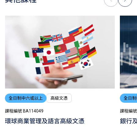
全日制中六或以上
高級文憑
全日制
課程編號 BA114049
課程編號 
環球商業管理及語言高級文憑
銀行