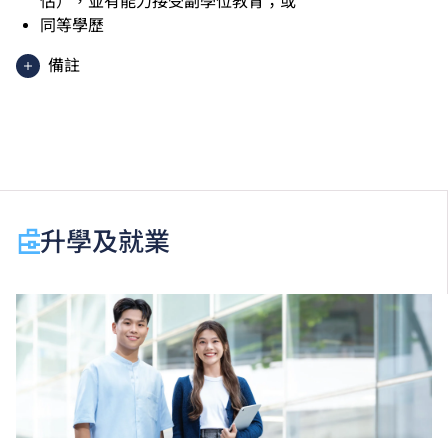
估），並有能力接受副學位教育；或
同等學歷
備註
香港中學文憑考試應用學習科目（乙類科目）（應用學
習中文除外）取得「達標」／「達標並表現優異 (I)」
／「達標並表現優異 (II)」的成績，於申請入學時會被
視為等同香港中學文憑考試科目成績達「第二級」／
「第三級」／「第四級」。
於申請入學時只可計算一科其他語言科目（丙類科
升學及就業
目）。2024年及以前之其他語言科目取得「D或E級」
／「C級或以上」的成績，於申請入學時會被視為等同
香港中學文憑考試科目成績達「第二級」／「第三
級」。 2025年或以後之法語／德語／西班牙語語言能
力水平達A2或以上、日語達N3或以上 及 韓語達TOPIK
II, 3級或以上，均被接受為一般入學條件中的五科之
一。2026年起，烏爾都語成績達E級或以上亦會被接
受。詳情請按
此處
。
香港中學文憑考試公民與社會發展科取得「達標」的成