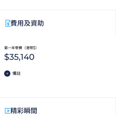
視乎工作性質及個別課程的安排，職場綜合實習將於課
程修讀期內之適當時段進行。
費用及資助
第一年學費（港幣$）
$35,140
備註
高級文憑課程的一般修讀期為兩年，每年學費分兩期繳
付。每期學費為港幣$17,570。
除學費外，學生須繳交其他費用如保證金及學生會年
費。高級文憑學生需繳交中文及普通話單元研習教材
精彩瞬間
費。
為增強對學生的學習支援，學院或會要求部分學生修讀