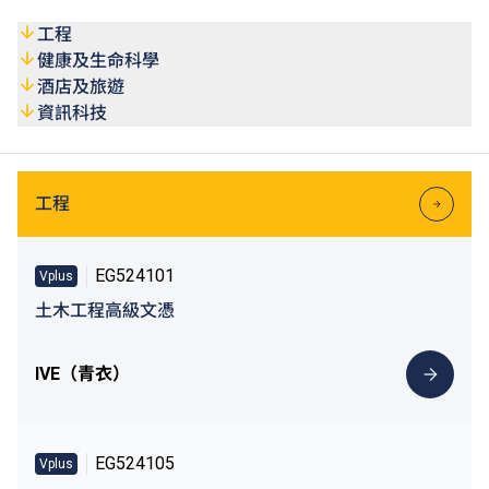
VTC畢業生及學生入讀指定課程可獲最多50%學費減免，上
#
限為港幣1,000元
。
工程
健康及生命科學
#
資助詳情請參閱Vplus專才進修
(https://vplus.vtc.edu.hk)
或
酒店及旅遊
VTC終身學習
(https://lifelonglearning.vtc.edu.hk)
網站。
資訊科技
工程
EG524101
Vplus
土木工程高級文憑
IVE（青衣）
EG524105
Vplus