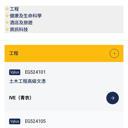
VTC畢業生及學生入讀指定課程可獲最多50%學費減免，上
#
限為港幣1,000元
。
工程
健康及生命科學
#
資助詳情請參閱Vplus專才進修
(https://vplus.vtc.edu.hk)
或
酒店及旅遊
VTC終身學習
(https://lifelonglearning.vtc.edu.hk)
網站。
資訊科技
工程
EG524101
Vplus
土木工程高級文憑
IVE（青衣）
EG524105
Vplus