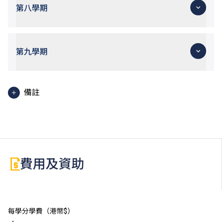
第八學期
第九學期
備註
全人發展的單元可於任何一個學期報讀，但是否開辦取
決於該院校有沒有提供該單元及報讀學生沒有超過每學
期最大學分的限制。
從事與課程相關行業之申請人如擁有最少一年相關行業
費用及資助
之全職工作經驗，可申請豁免此單元。
每學分學費（港幣$）