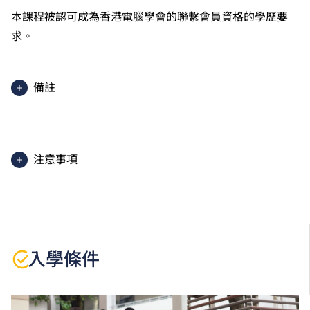
本課程被認可成為香港電腦學會的聯繫會員資格的學歷要
求。
備註
學生須按學院的編排修讀課程，每星期平均上課3-4
晚，每學年一般3個學期（包括夏季學期）。
注意事項
學生或須於其他VTC院校上課。VTC可因應情況取消任
何課程、修正課程名稱、內容或更改開辦課程的院校／
分校／上課地點。
本課程為「Vplus專才進修資助」下的「Vplus創意專
入學條件
才」課程。有關資助計劃之詳情／查詢，請瀏覽
「
Vplus創意專才
」網站。