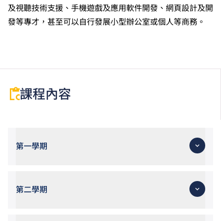
適用於持中專教育文憑／職專文憑（於2017/18學年或
及視聽技術支援、手機遊戲及應用軟件開發、網頁設計及開
以前入讀的學生須完成指定升學單元）的畢業生。
發等專才，甚至可以自行發展小型辦公室或個人等商務。
修畢職專國際文憑課程的學生，可按其BTEC及IGCSE
成績，選擇繼續於職業訓練局升讀高級文憑課程。
申請人所遞交的工作經驗及／或資歷，會經有關學系作
個別評核。
課程內容
第一學期
第二學期