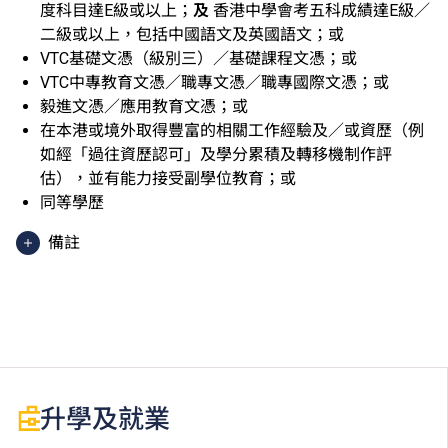
度科目達E級或以上；
及
香港中學會考五科成績達E級／
二級或以上，包括中國語文及英國語文；或
VTC基礎文憑（級別三）／基礎課程文憑；或
VTC中專教育文憑／職專文憑／職專國際文憑；或
毅進文憑／應用教育文憑；或
在本港或境外取得豐富的相關工作經驗及／或資歷（例
如經「過往資歷認可」及學分累積及轉移機制作評
估），並有能力接受副學位教育；或
同等學歷
備註
香港中學文憑考試應用學習科目（乙類科目）（應用學
習中文除外）取得「達標」／「達標並表現優異 (I)」
／「達標並表現優異 (II)」的成績，於申請入學時會被
視為等同香港中學文憑考試科目成績達「第二級」／
「第三級」／「第四級」。
於申請入學時只可計算一科其他語言科目（丙類科
升學及就業
目）。2024年及以前之其他語言科目取得「D或E級」