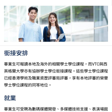
／「C級或以上」的成績，於申請入學時會被視為等同
香港中學文憑考試科目成績達「第二級」／「第三
級」。 2025年或以後之法語／德語／西班牙語語言能
力水平達A2或以上、日語達N3或以上 及 韓語達TOPIK
II, 3級或以上，均被接受為一般入學條件中的五科之
一。2026年起，烏爾都語成績達E級或以上亦會被接
受。詳情請按
此處
。
香港中學文憑考試公民與社會發展科取得「達標」的成
績，於申請入學時會被視為等同香港中學文憑考試科目
銜接安排
成績達「第二級」。
如五科香港中學文憑考試的其中一科為公民與社會發展
畢業生可報讀本地及海外的相關學士學位課程，而VTC與西
科，一般入學條件為在該科取得「達標」成績，以及在
英格蘭大學亦有協辦學士學位銜接課程。這些學士學位課程
其他四個香港中學文憑考試科目（包括中國語文和英國
已經香港學術及職業資歷評審局評審，享有本地評審的榮譽
語文）取得第二級或以上成績。另外，數學科延伸部分
學士學位課程的同等地位。
（單元一或單元二）第二級或以上成績亦被接受為一般
入學條件中的五科之一。如申請人同時持有單元一及單
就業
元二成績，於申請入學時只計算成績較佳的一個單元。
在2006年或以前應考香港中學會考英國語文，成績必
畢業生可受聘為數碼媒體開發、多媒體技術支援、表演場館
須達E級或以上（課程乙）／C級或以上（課程甲）。