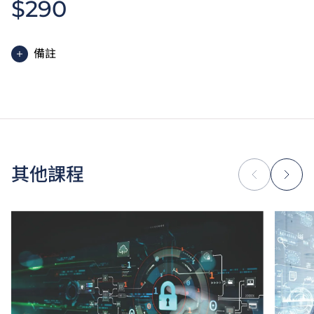
$290
備註
除學費外，高級文憑學生需繳交中文及普通話單元研習
教材費。
為增強對學生的學習支援，學院或會要求部分學生修讀
銜接單元／增潤課程；或需參加額外培訓／實習，並繳
付所需費用。
學費水平會每年檢討。
其他課程