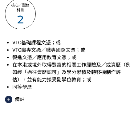
核心／選修
科目
2
VTC基礎課程文憑；或
VTC職專文憑／職專國際文憑；或
毅進文憑／應用教育文憑；或
在本港或境外取得豐富的相關工作經驗及／或資歷（例
如經「過往資歷認可」及學分累積及轉移機制作評
估），並有能力接受副學位教育；或
同等學歷
備註
香港中學文憑考試應用學習科目（乙類科目）（應用學
習中文除外）取得「達標」／「達標並表現優異 (I)」
／「達標並表現優異 (II)」的成績，於申請入學時會被
視為等同香港中學文憑考試科目成績達「第二級」／