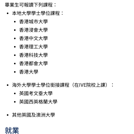
畢業生可報讀下列課程：
元二成績，於申請入學時只計算成績較佳的一個單元。
本地大學學士學位課程：
適用於持中專教育文憑／職專文憑（於2017/18學年或
以前入讀的學生須完成指定升學單元）的畢業生。
香港城市大學
修畢職專國際文憑課程的學生，可按其BTEC及IGCSE
香港浸會大學
成績，選擇繼續於職業訓練局升讀高級文憑課程。
香港中文大學
申請人所遞交的工作經驗及／或資歷，會經有關學系作
香港理工大學
個別評核。
香港科技大學
香港都會大學
香港大學
海外大學學士學位銜接課程（在IVE院校上課）：
英國考文垂大學
英國西英格蘭大學
其他英國及澳洲大學
就業