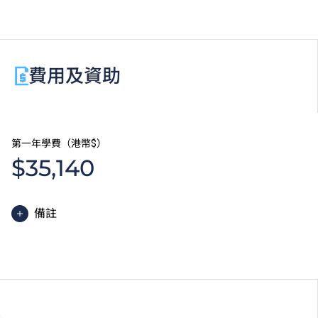
職場實習將於課程修讀期內之第三至五學期進行。
費用及資助
第一年學費（港幣$）
$35,140
備註
高級文憑課程的一般修讀期為兩年，每年學費分兩期繳
付。每期學費為港幣$17,570。
除學費外，學生須繳交其他費用如保證金及學生會年
費。高級文憑學生需繳交中文及普通話單元研習教材
費。