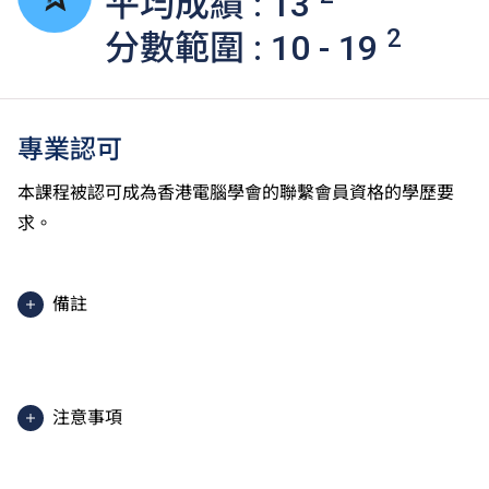
平均成績 : 13
2
分數範圍 : 10 - 19
專業認可
本課程被認可成為香港電腦學會的聯繫會員資格的學歷要
求。
備註
上課地點：HKIIT及IVE（青衣）HKIIT設於新界青衣島
青衣路20A號職業訓練局青衣大樓。
2025入學分數即2025年度獲取錄學生於香港中學文憑
注意事項
考試中最佳五科成績（包括中國語文及英國語文）的分
數。分數只供參考。（分數對應為：5**=7分；5*=6
課程內容只適用於本地申請人。有關
非本地申請人
之課
分；5=5分；4=4分；3=3分；2=2分；1=1分）