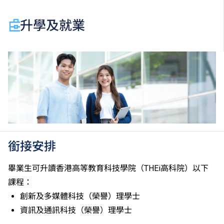
「第三級」／「第四級」。
於申請入學時只可計算一科其他語言科目（丙類科
升學及就業
目）。2024年及以前之其他語言科目取得「D或E級」
／「C級或以上」的成績，於申請入學時會被視為等同
香港中學文憑考試科目成績達「第二級」／「第三
級」。 2025年或以後之法語／德語／西班牙語語言能
力水平達A2或以上、日語達N3或以上 及 韓語達TOPIK
II, 3級或以上，均被接受為一般入學條件中的五科之
一。2026年起，烏爾都語成績達E級或以上亦會被接
受。詳情請按
此處
。
香港中學文憑考試公民與社會發展科取得「達標」的成
績，於申請入學時會被視為等同香港中學文憑考試科目
銜接安排
成績達「第二級」。
如五科香港中學文憑考試的其中一科為公民與社會發展
畢業生可升讀香港高等教育科技學院（THEi高科院）以下
科，一般入學條件為在該科取得「達標」成績，以及在
課程：
其他四個香港中學文憑考試科目（包括中國語文和英國
創新及多媒體科技（榮譽）理學士
語文）取得第二級或以上成績。另外，數學科延伸部分
資訊及通訊科技（榮譽）理學士
（單元一或單元二）第二級或以上成績亦被接受為一般
入學條件中的五科之一。如申請人同時持有單元一及單