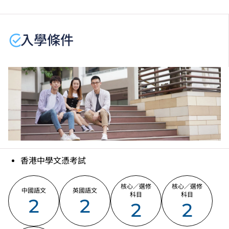
程資料，請
按此
。
學生或須於其他VTC院校上課。VTC可因應情況取消任
何課程、修正課程名稱、內容或更改開辦課程的院校／
入學條件
分校／上課地點。
香港中學文憑考試
核心／選修
核心／選修
中國語文
英國語文
科目
科目
2
2
2
2