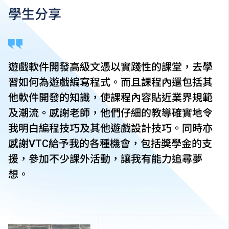
為增強對學生的學習支援，學院或會要求部分學生修讀
學生分享
銜接單元／增潤課程；或需參加額外培訓／實習／公開
考試，並繳付所需費用。
學費水平會每年檢討。課程第二年學費水平會因應通脹
及有關因素作調整。
遊戲軟件開發高級文憑以實踐性的課堂，去學
以上資料只適用於
本地學生
。
習如何為遊戲編寫程式。而且課程內還包括其
他軟件開發的知識，使課程內容貼近業界規範
及潮流。感謝老師，他們仔細的教導確實地令
我明白編程技巧及其他遊戲設計技巧。同時亦
感謝VTC給予我的各種機會，包括獎學金的支
援，參加不少課外活動，讓我有能力追尋夢
想。