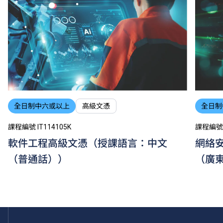
全日制中六或以上
高級文憑
全日制
課程編號 IT114105K
課程編號 I
軟件工程高級文憑（授課語言：中文
網絡
（普通話））
（廣