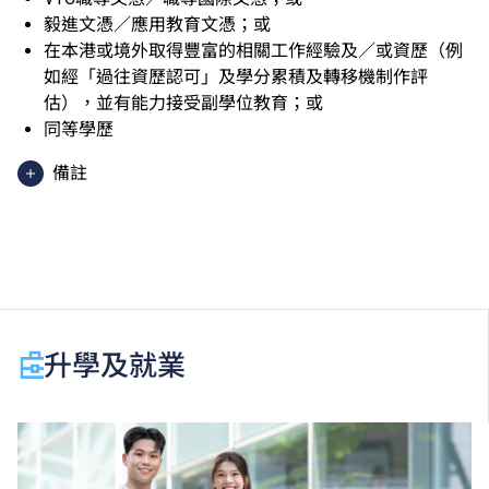
毅進文憑／應用教育文憑；或
在本港或境外取得豐富的相關工作經驗及／或資歷（例
如經「過往資歷認可」及學分累積及轉移機制作評
估），並有能力接受副學位教育；或
同等學歷
備註
香港中學文憑考試應用學習科目（乙類科目）（應用學
習中文除外）取得「達標」／「達標並表現優異 (I)」
／「達標並表現優異 (II)」的成績，於申請入學時會被
視為等同香港中學文憑考試科目成績達「第二級」／
「第三級」／「第四級」。
於申請入學時只可計算一科其他語言科目（丙類科
升學及就業
目）。2024年及以前之其他語言科目取得「D或E級」
／「C級或以上」的成績，於申請入學時會被視為等同
香港中學文憑考試科目成績達「第二級」／「第三
級」。 2025年或以後之法語／德語／西班牙語語言能
力水平達A2或以上、日語達N3或以上 及 韓語達TOPIK