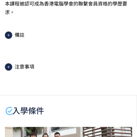
本課程被認可成為香港電腦學會的聯繫會員資格的學歷要
求。
備註
2025入學分數即2025年度獲取錄學生於香港中學文憑
考試中最佳五科成績（包括中國語文及英國語文）的分
數。分數只供參考。（分數對應為：5**=7分；5*=6
注意事項
分；5=5分；4=4分；3=3分；2=2分；1=1分）
課程內容只適用於本地申請人。有關
非本地申請人
之課
程資料，請
按此
。
學生或須於其他VTC院校上課。VTC可因應情況取消任
何課程、修正課程名稱、內容或更改開辦課程的院校／
入學條件
分校／上課地點。