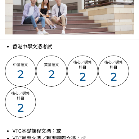
香港中學文憑考試
核心／選修
核心／選修
中國語文
英國語文
科目
科目
2
2
2
2
核心／選修
科目
2
VTC基礎課程文憑；或
VTC職專文憑／職專國際文憑；或