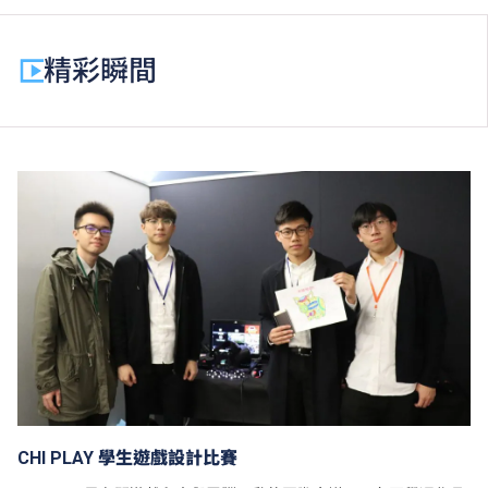
除學費外，學生須繳交其他費用如保證金及學生會年
費。高級文憑學生需繳交中文及普通話單元研習教材
精彩瞬間
費。
為增強對學生的學習支援，學院或會要求部分學生修讀
銜接單元／增潤課程；或需參加額外培訓／實習／公開
考試，並繳付所需費用。
學費水平會每年檢討。課程第二年學費水平會因應通脹
及有關因素作調整。
以上資料只適用於
本地學生
。
CHI PLAY 學生遊戲設計比賽