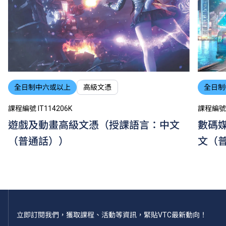
全日制中六或以上
高級文憑
全日制
課程編號 IT114206K
課程編號 I
遊戲及動畫高級文憑（授課語言：中文
數碼
（普通話））
文（
立即訂閱我們，獲取課程、活動等資訊，緊貼VTC最新動向！