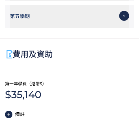
第五學期
費用及資助
第一年學費（港幣$）
$35,140
備註
高級文憑課程的一般修讀期為兩年，每年學費分兩期繳
付。每期學費為港幣$17,570。