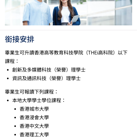
II, 3級或以上，均被接受為一般入學條件中的五科之
一。2026年起，烏爾都語成績達E級或以上亦會被接
受。詳情請按
此處
。
香港中學文憑考試公民與社會發展科取得「達標」的成
績，於申請入學時會被視為等同香港中學文憑考試科目
銜接安排
成績達「第二級」。
如五科香港中學文憑考試的其中一科為公民與社會發展
畢業生可升讀香港高等教育科技學院（THEi高科院）以下
科，一般入學條件為在該科取得「達標」成績，以及在
課程：
其他四個香港中學文憑考試科目（包括中國語文和英國
創新及多媒體科技（榮譽）理學士
語文）取得第二級或以上成績。另外，數學科延伸部分
資訊及通訊科技（榮譽）理學士
（單元一或單元二）第二級或以上成績亦被接受為一般
入學條件中的五科之一。如申請人同時持有單元一及單
畢業生可報讀下列課程：
元二成績，於申請入學時只計算成績較佳的一個單元。
本地大學學士學位課程：
適用於持中專教育文憑／職專文憑（於2017/18學年或
以前入讀的學生須完成指定升學單元）的畢業生。
香港城市大學
修畢職專國際文憑課程的學生，可按其BTEC及IGCSE
香港浸會大學
成績，選擇繼續於職業訓練局升讀高級文憑課程。
香港中文大學
申請人所遞交的工作經驗及／或資歷，會經有關學系作
香港理工大學