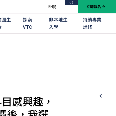
搜尋
EN
简
立即報名
校園生
探索
非本地生
持續專業
活
VTC
入學
進修
他課程
用學習課程
群培訓計劃
他專業課程
業考試及認可
徒及其他訓練計劃
科目感興趣，
文憑後，我選