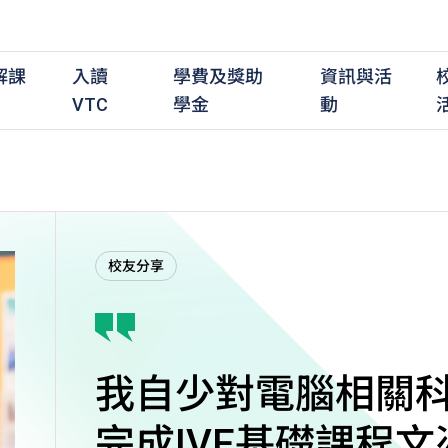
解課
入讀
學費及獎助
資訊與活
VTC
學金
動
職前培訓課程
職前培訓
學費及資助
入學資訊
在職培訓課程
在職培訓
獎學金
學歷程度
其
校友分享
最新動態
全日制中六或以上
全日制中六或以上
全日制中六或以上
持續專業進修
持續專業進修
獎學金及獎勵計劃
學士學位
應
活動重溫
全日制中三或以上
全日制中三或以上
全日制中三或以上
夜間兼讀制
夜間兼讀制
高級文憑
社
銜接學士學位
銜接學士學位
夜間兼讀制
日間兼讀制
日間兼讀制
文憑
其
日間兼讀制
證書
專
學
我自少對電腦相關
完成IVE基礎課程