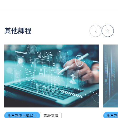
付。每期學費為港幣$17,570。
除學費外，學生須繳交其他費用如保證金及學生會年
費。高級文憑學生需繳交中文及普通話單元研習教材
費。
為增強對學生的學習支援，學院或會要求部分學生修讀
其他課程
銜接單元／增潤課程；或需參加額外培訓／實習／公開
考試，並繳付所需費用。
學費水平會每年檢討。課程第二年學費水平會因應通脹
及有關因素作調整。
以上資料只適用於
本地學生
。
全日制中六或以上
高級文憑
全日制