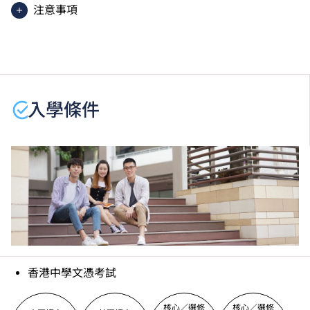
注意事項
課程內容只適用於本地申請人。有關
非本地申請人
之課
程資料，請
按此
。
學生或須於其他VTC院校上課。VTC可因應情況取消任
何課程、修正課程名稱、內容或更改開辦課程的院校／
入學條件
分校／上課地點。
香港中學文憑考試
核心／選修
核心／選修