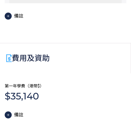
備註
使用英語授課之單元
費用及資助
第一年學費（港幣$）
$35,140
備註
高級文憑課程的一般修讀期為兩年，每年學費分兩期繳