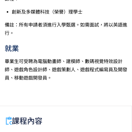
其他四個香港中學文憑考試科目（包括中國語文和英國
語文）取得第二級或以上成績。另外，數學科延伸部分
創新及多媒體科技（榮譽）理學士
（單元一或單元二）第二級或以上成績亦被接受為一般
入學條件中的五科之一。如申請人同時持有單元一及單
備註：所有申請者須進行入學甄選。如需面試，將以英語進
元二成績，於申請入學時只計算成績較佳的一個單元。
行。
適用於持中專教育文憑／職專文憑（於2017/18學年或
以前入讀的學生須完成指定升學單元）的畢業生。
就業
修畢職專國際文憑課程的學生，可按其BTEC及IGCSE
成績，選擇繼續於職業訓練局升讀高級文憑課程。
畢業生可受聘為電腦動畫師、建模師、數碼視覺特效設計
申請人所遞交的工作經驗及／或資歷，會經有關學系作
師、遊戲角色設計師、遊戲策劃人、遊戲程式編寫員及開發
個別評核。
員、移動遊戲開發員。
課程內容