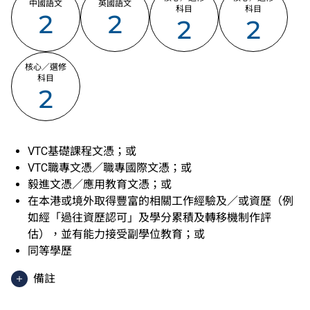
中國語文
英國語文
科目
科目
2
2
2
2
核心／選修
科目
2
VTC基礎課程文憑；或
VTC職專文憑／職專國際文憑；或
毅進文憑／應用教育文憑；或
在本港或境外取得豐富的相關工作經驗及／或資歷（例
如經「過往資歷認可」及學分累積及轉移機制作評
估），並有能力接受副學位教育；或
同等學歷
備註
香港中學文憑考試應用學習科目（乙類科目）（應用學