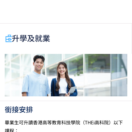
習中文除外）取得「達標」／「達標並表現優異 (I)」
／「達標並表現優異 (II)」的成績，於申請入學時會被
視為等同香港中學文憑考試科目成績達「第二級」／
「第三級」／「第四級」。
於申請入學時只可計算一科其他語言科目（丙類科
升學及就業
目）。2024年及以前之其他語言科目取得「D或E級」
／「C級或以上」的成績，於申請入學時會被視為等同
香港中學文憑考試科目成績達「第二級」／「第三
級」。 2025年或以後之法語／德語／西班牙語語言能
力水平達A2或以上、日語達N3或以上 及 韓語達TOPIK
II, 3級或以上，均被接受為一般入學條件中的五科之
一。2026年起，烏爾都語成績達E級或以上亦會被接
受。詳情請按
此處
。
香港中學文憑考試公民與社會發展科取得「達標」的成
績，於申請入學時會被視為等同香港中學文憑考試科目
銜接安排
成績達「第二級」。
如五科香港中學文憑考試的其中一科為公民與社會發展
畢業生可升讀香港高等教育科技學院（THEi高科院）以下
科，一般入學條件為在該科取得「達標」成績，以及在
課程：