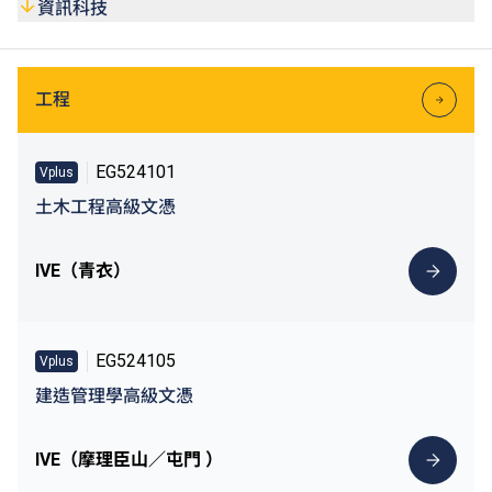
(https://vplus.vtc.edu.hk)
或VTC終身學習
資訊科技
(https://lifelonglearning.vtc.edu.hk)
網站。
工程
EG524101
Vplus
土木工程高級文憑
IVE（青衣）
EG524105
Vplus
建造管理學高級文憑
IVE（摩理臣山／屯門 ）