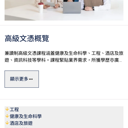
高級文憑概覽
兼讀制高級文憑課程涵蓋健康及生命科學、工程、酒店及旅
遊、資訊科技等學科。課程緊貼業界需求，所獲學歷亦廣受
認可。選擇修讀指定課程的學生可申請Vplus專才進修資
#
助，並獲政府資助高達60%的學費。
顯示更多
此外，VTC亦提供多元化終身學習短期課程，涵蓋人工智
能、數碼科技應用、可再生能源等熱門專業範疇，合資格
VTC畢業生及學生入讀指定課程可獲最多50%學費減免，上
#
限為港幣1,000元。
工程
健康及生命科學
#
資助詳情請參閱Vplus專才進修資助
酒店及旅遊