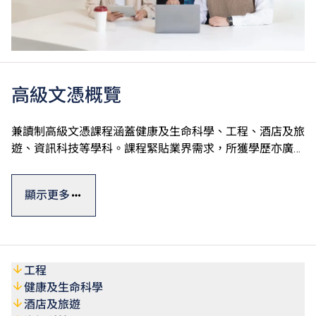
高級文憑概覽
兼讀制高級文憑課程涵蓋健康及生命科學、工程、酒店及旅
遊、資訊科技等學科。課程緊貼業界需求，所獲學歷亦廣受
認可。選擇修讀指定課程的學生可申請Vplus專才進修資
#
助，並獲政府資助高達60%的學費。
顯示更多
此外，VTC亦提供多元化終身學習短期課程，涵蓋人工智
能、數碼科技應用、可再生能源等熱門專業範疇，合資格
VTC畢業生及學生入讀指定課程可獲最多50%學費減免，上
#
限為港幣1,000元。
工程
健康及生命科學
#
資助詳情請參閱Vplus專才進修資助
酒店及旅遊