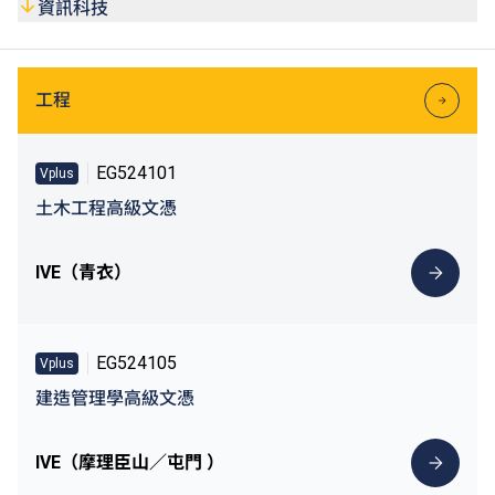
(https://vplus.vtc.edu.hk)
或VTC終身學習
資訊科技
(https://lifelonglearning.vtc.edu.hk)
網站。
工程
EG524101
Vplus
土木工程高級文憑
IVE（青衣）
EG524105
Vplus
建造管理學高級文憑
IVE（摩理臣山／屯門 ）