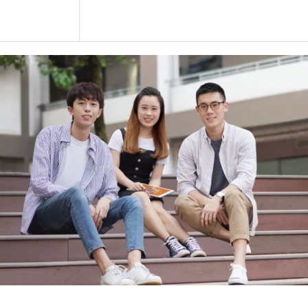
每学年一般修读3个学期，视乎同学
课程中有部份单元是以中文授课及评
学生或须于其他VTC院校上课。VT
的院校／分校／上课地点。
部份行业内的职位要求具备特定的色