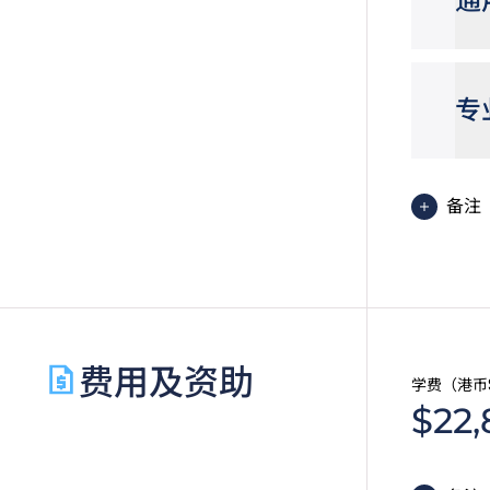
通
专
备注
职专
合申
费用及资助
学费（港币
$22,