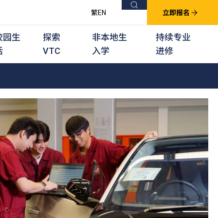
搜索
繁
EN
立即报名
校园生
探索
非本地生
持续专业
活
VTC
入学
进修
他课程
用学习课程
群培训计划
他专业课程
业考试及认可
徒及其他训练计划