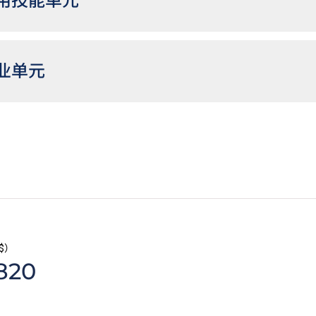
用技能单元
业单元
文凭学生如在香港中学文凭考试数学科未考获第二级或以上成绩，
请入学条件包括中学文凭考试数学科第二级或以上成绩的VTC高
$）
820