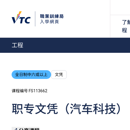
了
程
工程
全日制中六或以上
文凭
课程编号 FS113662
职专文凭（汽车科技）