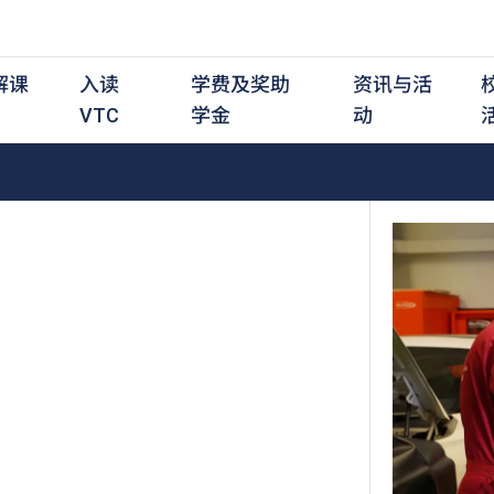
解课
入读
学费及奖助
资讯与活
VTC
学金
动
职前培训课程
职前培训
学费及资助
入学资讯
在职培训课程
在职培训
奖学金
学历程度
其
最新动态
全日制中六或以上
全日制中六或以上
全日制中六或以上
持续专业进修
持续专业进修
奖学金及奖励计划
学士学位
应
活动重温
全日制中三或以上
全日制中三或以上
全日制中三或以上
夜间兼读制
夜间兼读制
高级文凭
社
衔接学士学位
衔接学士学位
夜间兼读制
日间兼读制
日间兼读制
文凭
其
日间兼读制
证书
专
学