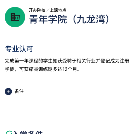
开办院校／上课地点
青年学院（九龙湾）
专业认可
完成第一年课程的学生如获受聘于相关行业并登记成为注册
学徒，可获缩减训练期多达12个月。
备注
课程中有部份单元是以中文授课及评核。
学生或须于其他VTC院校上课。VTC可因应情况取消任
何课程、修正课程名称、内容或更改开办课程的院校／
分校／上课地点。