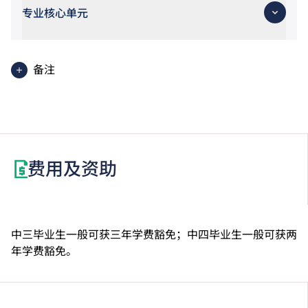
专业核心单元
备注
职专文凭学生可考虑修读选修单元「数学3E： 升学选
修单元」，以符合申请入学条件包括中学文凭考试数学
科第2级或以上成绩的VTC高级文凭课程。修读此选修
单元或需另缴学费。
费用及资助
中三毕业生一般可获三年学费豁免；中四毕业生一般可获两
年学费豁免。