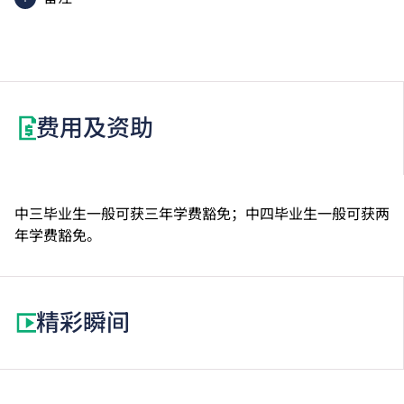
职专文凭学生可考虑修读选修单元「数学3E： 升学选
修单元」，以符合申请入学条件包括中学文凭考试数学
科第2级或以上成绩的VTC高级文凭课程。修读此选修
单元或需另缴学费。
费用及资助
中三毕业生一般可获三年学费豁免；中四毕业生一般可获两
年学费豁免。
精彩瞬间