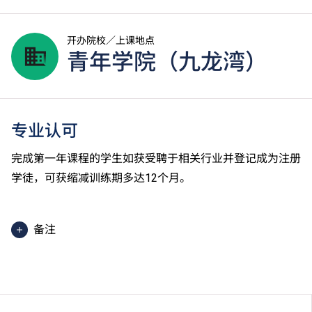
开办院校／上课地点
青年学院（九龙湾）
专业认可
完成第一年课程的学生如获受聘于相关行业并登记成为注册
学徒，可获缩减训练期多达12个月。
备注
课程中有部份单元是以中文授课及评核。
学生或须于其他VTC院校上课。VTC可因应情况取消任
何课程、修正课程名称、内容或更改开办课程的院校／
分校／上课地点。