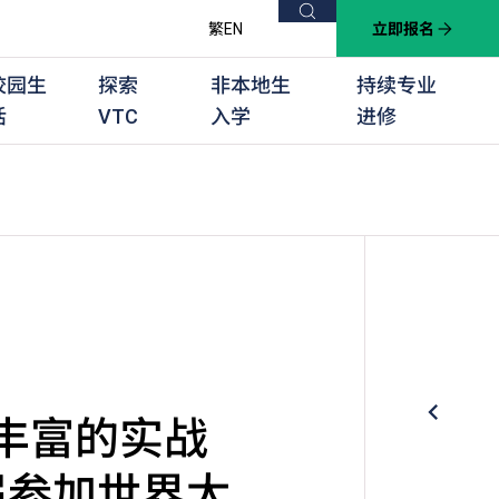
搜索
繁
EN
立即报名
校园生
探索
非本地生
持续专业
活
VTC
入学
进修
他课程
用学习课程
群培训计划
他专业课程
业考试及认可
徒及其他训练计划
了丰富的实战
届参加世界太