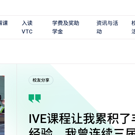
解课
入读
学费及奖助
资讯与活
VTC
学金
动
职前培训课程
职前培训
学费及资助
入学资讯
在职培训课程
在职培训
奖学金
学历程度
其
校友分享
最新动态
全日制中六或以上
全日制中六或以上
全日制中六或以上
持续专业进修
持续专业进修
奖学金及奖励计划
学士学位
应
活动重温
全日制中三或以上
全日制中三或以上
全日制中三或以上
夜间兼读制
夜间兼读制
高级文凭
社
衔接学士学位
衔接学士学位
夜间兼读制
日间兼读制
日间兼读制
文凭
其
日间兼读制
证书
专
学
IVE课程让我累积
经验，我曾连续三