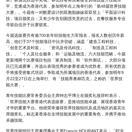
平，竞逐成为香港代表，参加明年在上海举行的「第48届世界技能
大赛」。今届有一对酷爱设计的双胞胎姊妹双双登上「平面设计科
技」项目颁奖台；又有少年告别困惑失意的过去，在餐饮服务专业
寻获自信并于比赛获奖。
今届选拔赛共有逾700名年轻技能生力军报名，报名人数创历年新
高，他们于37个技能项目中比并切磋，涵盖「建造工程科技」、
「创意艺术及时装」、「资讯及传讯科技」、「制造及工程科
技」、「个人及社会服务」和「运输及物流」六大技能范畴，今届
更新增两个比赛项目包括「家具制造」和「软件测试」。大部分项
目已完成赛事，并选出表现优秀的参赛者成为优胜者。所有优胜选
手将接受密集式培训，争取成为所属项目的香港代表，参加明年9
月22至27日在上海举行、有「技能界奥林匹克」之称的「世界技
能大赛」。
青年技能比赛常务委员会主席钟志平博士在颁奖礼致辞时表示，
「世界技能大赛香港代表选拔赛」是推动技能卓越、展现香港青年
才华的重要平台。他很荣幸邀得世界技能组织及成员地区的嘉宾出
席颁奖礼，标志著香港在全球技能发展中的重要角色，并携手推动
卓越技能。
世界技能组织主席兼理事会主席Francis HOURANT表示：「职业