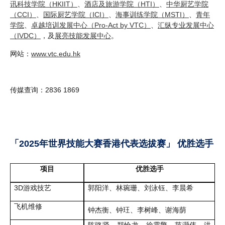
讯科技学院（HKIIT）
、
酒店及旅游学院（HTI）
、
中华厨艺学院
（CCI）
、
国际厨艺学院（ICI）
、
海事训练学院（MSTI）
、
青年
学院
、
卓越培训发展中心（Pro-Act by VTC）
、
汇纵专业发展中心
（IVDC）
，及
展亮技能发展中心
。
网站：
www.vtc.edu.hk
传媒查询：2836 1869
「2025年世界技能大赛香港代表选拔赛」 优胜选手
项目
优胜选手
3D游戏技艺
郭阳洋、林琬珊、刘泳钰、李晨希
飞机维修
钟杰衡、钟玨、李树峰、谢海荫
陈骆贤、郑恰龙、徐震擎、范灏伟、洪