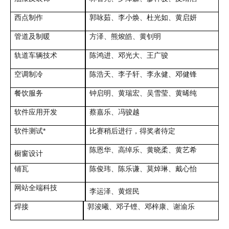
西点制作
郭咏茹、李小焕、杜光如、黄启妍
管道及制暖
方泽、熊焌皓、黄钊明
轨道车辆技术
陈鸿进、邓光大、王广骏
空调制冷
陈浩天、李子轩、李永健、邓健锋
餐饮服务
钟启明、黄瑞宏、吴雪莹、黄晞纯
软件应用开发
蔡嘉乐、冯骏越
软件测试*
比赛稍后进行，得奖者待定
陈恩华、高绰乐、黄晓柔、黄艺希
橱窗设计
铺瓦
陈俊玮、陈乐谦、莫焯琳、戴心怡
网站全端科技
李运泽、黄煜民
焊接
郭浚曦、邓子铿、邓梓康、谢渝乐