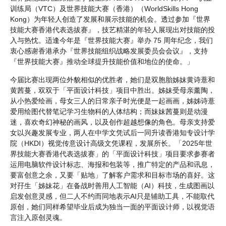
训练局（VTC）及世界技能大赛（香港）（WorldSkills Hong
Kong）为年轻人创造了发展和展示技能的机会。透过参加『世界
技能大赛香港代表选拔赛』，技艺精湛的年轻人展现出对技能的投
入与热忱。适逢今年是『世界技能大赛』举办 75 周年纪念，我们
衷心感谢香港承办『世界技能组织战略发展委员会会议』，支持
『世界技能大赛』推动全球提升技能价值和地位的使命。」
今届比赛出现两位外貌相似的优胜者，她们是双胞胎姊妹黄诗薏和
黄茜蔓，双双于「平面设计科技」项目中胜出。姊妹受母亲薰陶，
从小热爱绘画，母女三人的日常亲子时光便是一起画画，姊姊诗薏
爱用绘图代替笔记学习生物科的人体结构；而妹妹茜蔓则是动漫
迷，喜欢奇幻神秘的画风，以及创作超越想像的角色。母亲支持爱
女以兴趣发展专业，两人在中学文凭试后一同升读香港知专设计学
院（HKDI）视觉传意设计高级文凭课程，发展所长。「2025年世
界技能大赛香港代表选拔赛」的「平面设计科技」项目要求参赛者
运用电脑软件设计标志、海报和包装等，推广特定的产品和讯息，
要富创意之余，又要「贴地」了解客户需求和目标市场的喜好。这
对孖生「姊妹花」在备战时善用人工智能（AI）科技，生成图画以
启发创意灵感，但二人不约而同地表示AI只是辅助工具，不能取代
原创，她们同样希望毕业后成为独当一面的平面设计师，以视觉语
言注入原创灵魂。