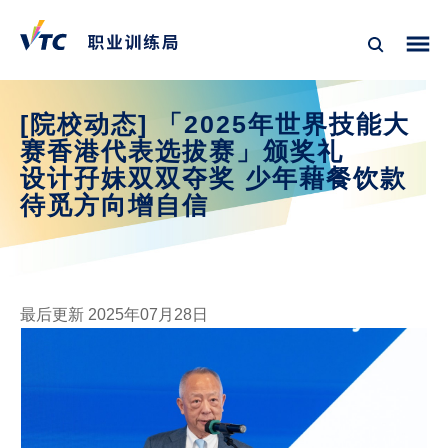
[院校动态] 「2025年世界技能大
赛香港代表选拔赛」颁奖礼
设计孖妹双双夺奖 少年藉餐饮款
待觅方向增自信
最后更新 2025年07月28日