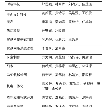
时装科技
邝恩颖、林卓桦、刘海岚、伍芷漩
黄茜蔓、黄诗薏、吴洛澄、王凯仪
平面设计科技
美发
李家鸿、潘迦霖、黄梓烆、任卓知
酒店款待
严安妮、冯玟僖
资讯科技基础网络
吴鸿键、仇景熙、王逸康
资讯网络系统管理
李晋亨、潘卓谦
珠宝制作
方海桐、吴芷妍、汤韵瑶、黄尉瑜
细木
何希姸、黄梓豪、李臣杰、林佳濠
CAD机械绘图
何韦诺、梁隽健、林靖岚、邵应权
陈浚轩、巢志贤、莫皓星、吴智轩、黄
机电一体化
兆谦、余俊毅
流动应用程式开发
陈英杰、邹易伶、陈政乐、易宗皓
油漆及装饰
林智亮、罗泽森、廖梓骏、麦靖滔