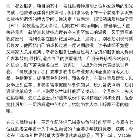
而「餐饮服务」项目的其中一名优胜者钟启明是位热爱运动的阳光
男孩，他曾修读体育相关课程，但因缘际会下在一个展览中认识餐
饮款待和调酒的博大学问，遂决定「转跑道」报读酒店及旅游学院
（HTI）餐饮营运文凭课程。启明在HTI就读期间，曾当学生大使
接待贵宾，获赞赏其款待态度有令人宾至如归的温暖；又于酒店兼
职侍应时，得到食客在国际旅游网站上「点赞」。别看启明现时笑
容焕发，他回忆自己的成长过程一度迷惘散漫，读书成绩不如意，
又与家人关系疏离，幸餐饮服务让他透过与人交流和服务他人得到
启发和鼓励,寻找到适合自己的发展领域，启明份外珍视今次获奖
的机会，勤下苦功装备自己，冀再进一步成为香港代表出战世界
赛。「餐饮服务」项目要求参赛者以专业知识和态度款待客人用
餐，包括迎宾、提供面包和饮料、预备餐具、主菜分菜及摆盘，以
及奉上甜点等，参赛者需掌握国际餐饮知识。说到备战点滴，启明
透露他单单为一个冲泡爱尔兰咖啡的环节便花上一个月练习，务求
在热咖啡、爱尔兰威士忌和糖等成份中取得精准的调和比例，混合
搅拌后加上一层浓稠适中的奶油，始能为客人奉上醇厚丝滑的咖
啡。
在云云优胜者中，不乏年纪轻轻已崭露头角的技能新星，今届有七
位优胜者去年曾于为中学生而设的「全港少年技能竞赛」获奖，今
次在「2025年世界技能大赛香港代表选拔赛」再下一城， VTC基