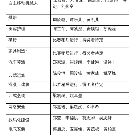
自主移动机械人
进、刘俊亨
烘焙
周欣璇、谭乐儿、黄凯儿
美容护理
陈芷芊、陈紫澄、麦镁锶、苏晓潼
砌砖
比赛稍后进行，得奖者待定
家具制造*
比赛稍后进行，得奖者待定
汽车喷漆
郑家澍、崔焯朗、李健鸿、温裕丰
陈俊恒、周浚锋、黄家成、姚至峰
云端运算
混凝土建筑
比赛稍后进行，得奖者待定
西式烹调
梁凯琳、姚卓盈
网络安全
郑嘉诺、梁敬妮、邓卓希
郑莹、李锦洪、莫志华、吴思轩
数码化建设
电气安装
蔡启忠、麦嘉铭、黄茂权、黄柏熹