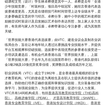
础课程文凭（设计）学生林卓桦便是其中一人。卓桦是去年「全港
少年技能竞赛」「时装科技」项目高中组冠军，她坦言香港代表选
拔赛难度更高，尤其是在缝纫技巧和时间管理上达专业级水平，是
次参赛确是宝贵的学习经历。卓桦分享，她中小学的视艺科老师鼓
励她尝试时装设计及启发她以艺术创作表达所想，加上家人全力支
持，有良师与家人作为后盾，卓桦带著信心专注参赛，成为其致胜
关键。
「世界技能大赛香港代表选拔赛」由VTC、建造业议会及制衣业训
练局合办，旨在让本地年轻人透过比赛挑战专业技能水平，并提供
平台互相观摩和切磋技能。选拔赛中表现优秀的参赛者在接受进一
步培训及遴选后，有机会代表香港出战「世界技能大赛」。上届
「世界技能大赛」于去年九月在法国里昂举行，香港代表队获得1
金1银2铜及10项优异奖章佳绩，奖牌数目及成绩成历年之冠。
职业训练局（VTC）成立于1982年，是全香港最具规模的职业专
才教育机构。VTC的使命是为离校生及在职人士提供具价值的进修
选择，协助他们培养正确价值观和掌握知识技能，充分装备他们终
身学习，加强就业能力，为业界提供支援，促进行业人力发展。
VTC共有14间机构成员，包括
香港高等教育科技学院（THEi高科
院）
、
高峰进修学院（PEAK）
、
才晋高等教育学院（SHAPE）
、
香港专业教育学院（IVE）
、
香港知专设计学院（HKDI）
、
香港资