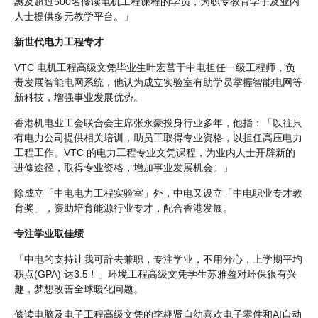
惠及超过500名修读电机工程课程的学员，为职专教育学子及业内
人士提供多元教学平台。」
新世代电力工程专才
VTC 电机工程高级文凭毕业生叶宏莒于中电担任一级工程师，负
责发展智能电网系统，他认为成立实验室有助学员掌握智能电网等
新科技，增强事业发展优势。
香港机电业工会联合会主席张永豪投身行业多年，他指：「以往只
有电力公司提供相关培训，助员工取得专业资格，以担任高压电力
工程工作。VTC 的电力工程专业文凭课程，为业内人士开辟新的
进修途径，取得专业资格，增加事业发展机会。」
除成立「中电电力工程实验室」外，中电又设立「中电职业专才教
育奖」，资助培育能源行业专才，配合香港发展。
专注学业取佳绩
「中电的支持让我可辞去兼职，专注学业，不用分心，上学期平均
积点(GPA) 达3.5﹗」环境工程高级文凭学生苏雅盈对环保很有兴
趣，梦想改善全球暖化问题。
修读电脑及电子工程高级文凭的李栩贤自幼喜欢电子零件和AI自动