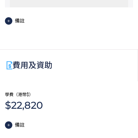
備註
職專文憑學生如在香港中學文憑考試數學科未考獲第二
級或以上成績，可考慮修讀選修單元「數學3E：升學
選修單元」，以符合申請入學條件包括中學文憑考試數
學科第二級或以上成績的VTC高級文憑課程。
費用及資助
學費（港幣$）
$22,820
備註