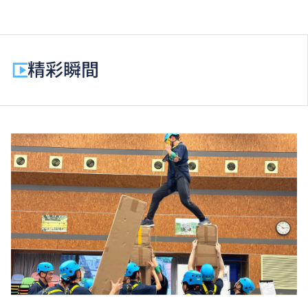
職專文憑課程的一般修讀期為一年，全年學費分兩期繳
付。每期學費為港幣$11,410。
除學費外，學生須繳交其他費用如保證金及學生會年
費。
精彩瞬間
為增強對學生的學習支援，學院或會要求部分學生修讀
銜接單元／增潤課程；或需參加額外培訓／實習／公開
考試，並繳付所需費用。
學費水平會每年檢討。
以上資料只適用於
本地學生
。