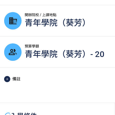
開辦院校 / 上課地點
青年學院（葵芳）
預算學額
青年學院（葵芳）- 20
備註
每學年一般修讀3個學期，視乎同學學習進度及成績而
定。
課程中有部份單元是以中文授課及評核。
學生或須於其他VTC院校上課。VTC可因應情況取消任
何課程、修正課程名稱、內容或更改開辦課程的院校／