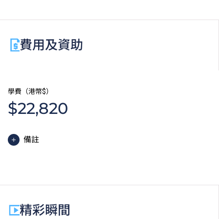
級或以上成績，可考慮修讀選修單元「數學3E：升學
選修單元」，以符合申請入學條件包括中學文憑考試數
學科第二級或以上成績的VTC高級文憑課程。
費用及資助
學費（港幣$）
$22,820
備註
職專文憑課程的一般修讀期為一年，全年學費分兩期繳
付。每期學費為港幣$11,410。
除學費外，學生須繳交其他費用如保證金及學生會年
費。
精彩瞬間
為增強對學生的學習支援，學院或會要求部分學生修讀