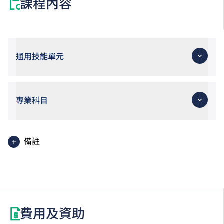
課程內容
通用技能單元
專業科目
備註
職專文憑學生可考慮修讀選修單元「數學3E： 升學選
修單元」，以符合申請入學條件包括中學文憑考試數學
科第2級或以上成績的VTC高級文憑課程。修讀此選修
單元或需另繳學費。
費用及資助