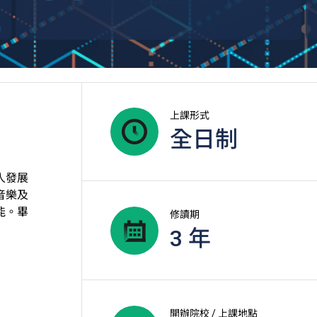
上課形式
全日制
人發展
音樂及
能。畢
修讀期
3 年
開辦院校 / 上課地點