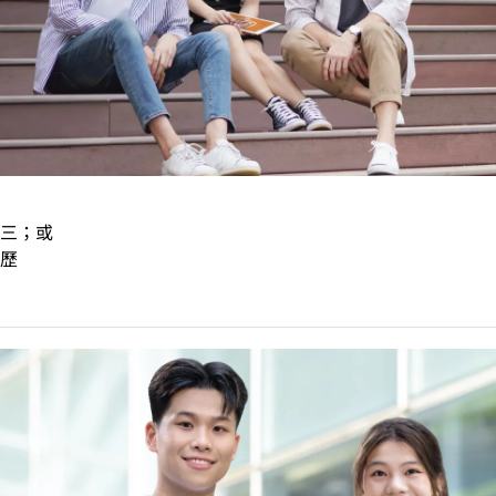
三；或
歷