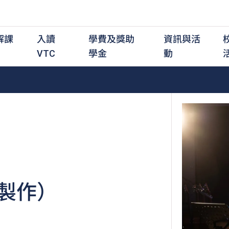
解課
入讀
學費及獎助
資訊與活
VTC
學金
動
職前培訓課程
職前培訓
學費及資助
入學資訊
在職培訓課程
在職培訓
獎學金
學歷程度
其
最新動態
全日制中六或以上
全日制中六或以上
全日制中六或以上
持續專業進修
持續專業進修
獎學金及獎勵計劃
學士學位
應
活動重溫
全日制中三或以上
全日制中三或以上
全日制中三或以上
夜間兼讀制
夜間兼讀制
高級文憑
社
銜接學士學位
銜接學士學位
夜間兼讀制
日間兼讀制
日間兼讀制
文憑
其
日間兼讀制
證書
專
製作）
學