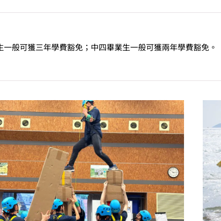
TC高級文憑課程。修讀此選修單元或需另繳學費。
生一般可獲三年學費豁免；中四畢業生一般可獲兩年學費豁免。