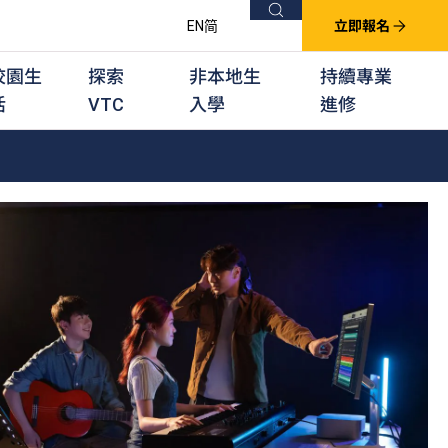
搜尋
EN
简
立即報名
校園生
探索
非本地生
持續專業
活
VTC
入學
進修
他課程
用學習課程
群培訓計劃
他專業課程
業考試及認可
徒及其他訓練計劃