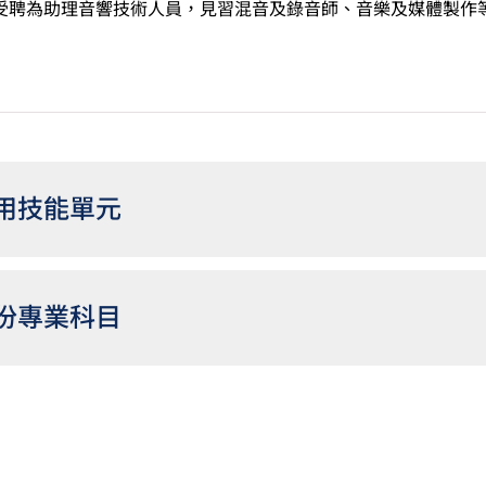
受聘為助理音響技術人員，見習混音及錄音師、音樂及媒體製作
用技能單元
份專業科目
文憑學生可考慮修讀選修單元「數學3E： 升學選修單元」，以