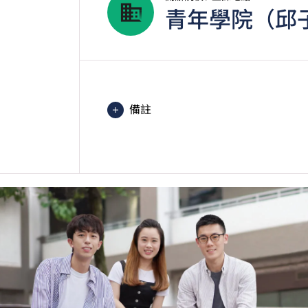
青年學院（邱
備註
課程中有部份單元是以中文授課及評
學生或須於其他VTC院校上課。VT
的院校／分校／上課地點。