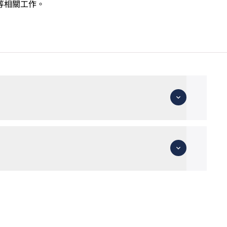
等相關工作。
符合申請入學條件包括中學文憑考試數學科第2級或以上成績