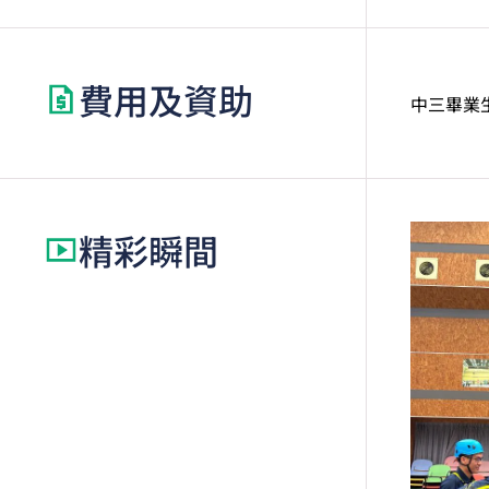
的V
費用及資助
中三畢業
精彩瞬間