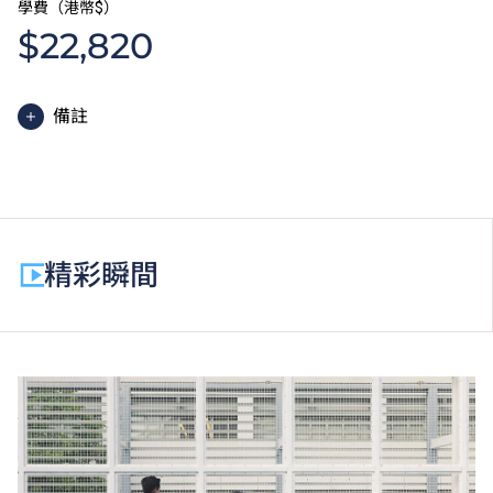
學費（港幣$）
$22,820
備註
基礎課程文憑課程的一般修讀期為一年，全年學費分兩
期繳付。每期學費為港幣$11,410。
除學費外，學生須繳交其他費用如保證金及學生會年
費。
精彩瞬間
為增強對學生的學習支援，學院或會要求部分學生修讀
銜接單元／增潤課程；或需參加額外培訓／實習／公開
考試，並繳付所需費用。
基礎課程文憑學生如選擇修讀選修單元「基礎數學
（三）」，需另繳學費。
學費水平會每年檢討。
以上資料只適用於
本地學生
。