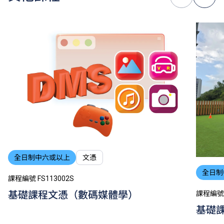
全日制中六或以上
文憑
全日制
課程編號 FS113002S
基礎課程文憑（數碼媒體學）
課程編號 
基礎