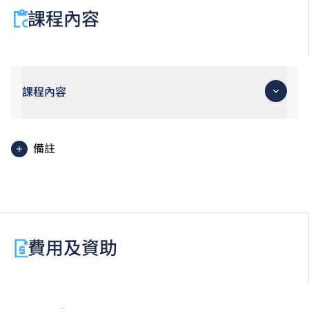
課程內容
課程內容
備註
基礎課程文憑學生亦可考慮修讀選修單元「基礎數學
（三）」，以符合申請入學條件包括中學文憑考試數學
科第 2 級或以上成績的 VTC 高級文憑課程或香港公務
員職位。修讀此選修單元須另繳學費。
費用及資助